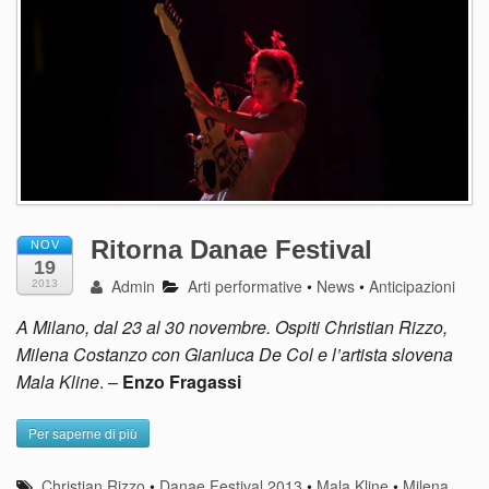
Ritorna Danae Festival
NOV
19
Admin
Arti performative
•
News
•
Anticipazioni
2013
A Milano, dal 23 al 30 novembre. Ospiti Christian Rizzo,
Milena Costanzo con Gianluca De Col e l’artista slovena
Mala Kline
. –
Enzo Fragassi
Per saperne di più
Christian Rizzo
•
Danae Festival 2013
•
Mala Kline
•
Milena