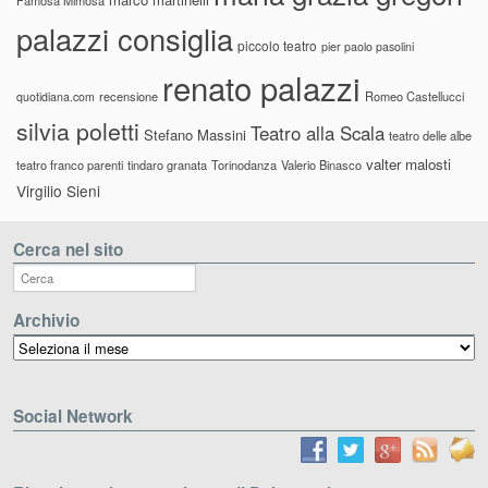
palazzi consiglia
piccolo teatro
pier paolo pasolini
renato palazzi
recensione
Romeo Castellucci
quotidiana.com
silvia poletti
Teatro alla Scala
Stefano Massini
teatro delle albe
valter malosti
teatro franco parenti
tindaro granata
Torinodanza
Valerio Binasco
Virgilio Sieni
Cerca nel sito
Archivio
Archivio
Social Network