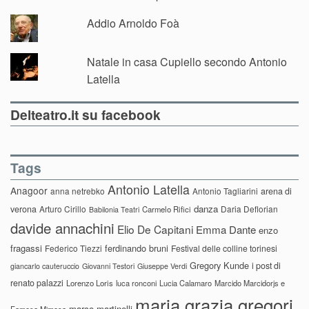
Addio Arnoldo Foà
Natale in casa Cupiello secondo Antonio
Latella
Delteatro.it su facebook
Tags
Antonio Latella
Anagoor
anna netrebko
Antonio Tagliarini
arena di
danza
verona
Arturo Cirillo
Daria Deflorian
Carmelo Rifici
Babilonia Teatri
davide annachini
Elio De Capitani
Emma Dante
enzo
fragassi
ferdinando bruni
Federico Tiezzi
Festival delle colline torinesi
Gregory Kunde
i post di
giancarlo cauteruccio
Giovanni Testori
Giuseppe Verdi
renato palazzi
Lorenzo Loris
luca ronconi
Lucia Calamaro
Marcido Marcidorjs e
maria grazia gregori
marco martinelli
Famosa Mimosa