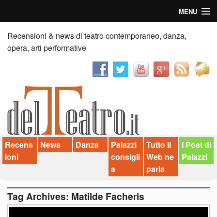
MENU
Home
Recensioni & news di teatro contemporaneo, danza,
opera, arti performative
Recensioni
Anticipazioni
News
Palazzi consiglia
Recens
News
Danza
Palazzi
Tutto il
I Post di
Video
ioni
consigli
Web ne
Palazzi
Chi siamo
a
parla
Contatti
Tag Archives:
Matilde Facheris
dT in English