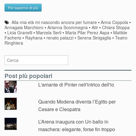
Per saperne di più
Alla mia età mi nascondo ancora per fumare
•
Anna Coppola
•
Annagaia Marchioro
•
Arianna Scommegna
•
Atir
•
Chiara Stoppa
•
Licia Granelli
•
Marcela Serli
•
Maria Pilar Perez Aspa
•
Matilde
Facheris
•
Rayhana
•
renato palazzi
•
Serena Sinigaglia
•
Teatro
Ringhiera
Post più popolari
L'amante di Pinter nell'intrico dell'io
Quando Modena diventa l’Egitto per
Cesare e Cleopatra
L’Arena inaugura con Un ballo in
maschera: elegante, forse fin troppo