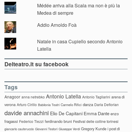
Médée arriva alla Scala ma non è più la
Medea di sempre
Addio Arnoldo Foà
Natale in casa Cupiello secondo Antonio
Latella
Delteatro.it su facebook
Tags
Antonio Latella
Anagoor
anna netrebko
Antonio Tagliarini
arena di
danza
verona
Arturo Cirillo
Daria Deflorian
Carmelo Rifici
Babilonia Teatri
davide annachini
Elio De Capitani
Emma Dante
enzo
fragassi
ferdinando bruni
Federico Tiezzi
Festival delle colline torinesi
Gregory Kunde
i post di
giancarlo cauteruccio
Giovanni Testori
Giuseppe Verdi