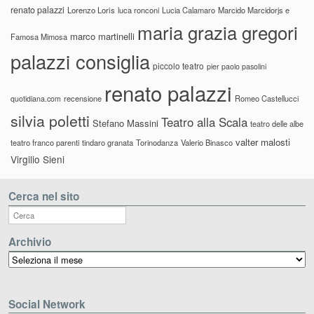
renato palazzi
Lorenzo Loris
luca ronconi
Lucia Calamaro
Marcido Marcidorjs e
maria grazia gregori
marco martinelli
Famosa Mimosa
palazzi consiglia
piccolo teatro
pier paolo pasolini
renato palazzi
recensione
Romeo Castellucci
quotidiana.com
silvia poletti
Teatro alla Scala
Stefano Massini
teatro delle albe
valter malosti
teatro franco parenti
tindaro granata
Torinodanza
Valerio Binasco
Virgilio Sieni
Cerca nel sito
Archivio
Archivio
Social Network