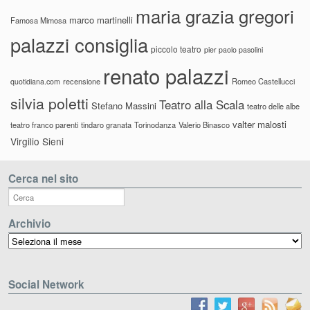
maria grazia gregori
marco martinelli
Famosa Mimosa
palazzi consiglia
piccolo teatro
pier paolo pasolini
renato palazzi
recensione
Romeo Castellucci
quotidiana.com
silvia poletti
Teatro alla Scala
Stefano Massini
teatro delle albe
valter malosti
teatro franco parenti
tindaro granata
Torinodanza
Valerio Binasco
Virgilio Sieni
Cerca nel sito
Archivio
Archivio
Social Network