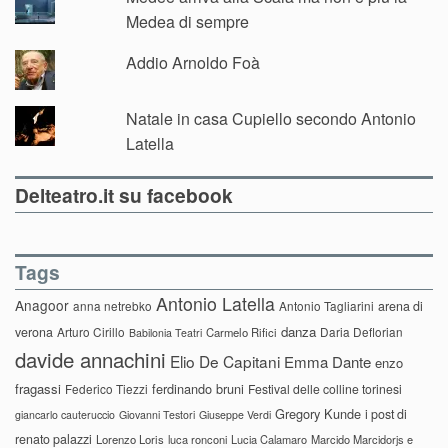
Medea di sempre
Addio Arnoldo Foà
Natale in casa Cupiello secondo Antonio
Latella
Delteatro.it su facebook
Tags
Antonio Latella
Anagoor
anna netrebko
Antonio Tagliarini
arena di
danza
verona
Arturo Cirillo
Daria Deflorian
Carmelo Rifici
Babilonia Teatri
davide annachini
Elio De Capitani
Emma Dante
enzo
fragassi
ferdinando bruni
Federico Tiezzi
Festival delle colline torinesi
Gregory Kunde
i post di
giancarlo cauteruccio
Giovanni Testori
Giuseppe Verdi
renato palazzi
Lorenzo Loris
luca ronconi
Lucia Calamaro
Marcido Marcidorjs e