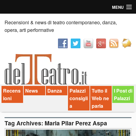
MENU
Home
Recensioni & news di teatro contemporaneo, danza,
opera, arti performative
Recensioni
Anticipazioni
News
Palazzi consiglia
Recens
News
Danza
Palazzi
Tutto il
I Post di
Video
ioni
consigli
Web ne
Palazzi
Chi siamo
a
parla
Contatti
Tag Archives:
Maria Pilar Perez Aspa
dT in English