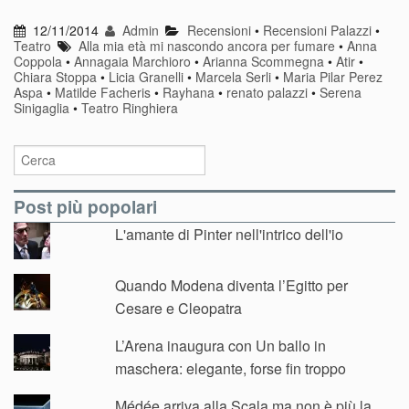
12/11/2014
Admin
Recensioni
•
Recensioni Palazzi
•
Teatro
Alla mia età mi nascondo ancora per fumare
•
Anna
Coppola
•
Annagaia Marchioro
•
Arianna Scommegna
•
Atir
•
Chiara Stoppa
•
Licia Granelli
•
Marcela Serli
•
Maria Pilar Perez
Aspa
•
Matilde Facheris
•
Rayhana
•
renato palazzi
•
Serena
Sinigaglia
•
Teatro Ringhiera
Post più popolari
L'amante di Pinter nell'intrico dell'io
Quando Modena diventa l’Egitto per
Cesare e Cleopatra
L’Arena inaugura con Un ballo in
maschera: elegante, forse fin troppo
Médée arriva alla Scala ma non è più la