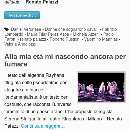
affiatato
–
Renato Palazzi
Per saperne di più
Daniel Veronese
•
Donne che sognarono cavalli
•
Fabrizio
Lombardo
•
Maria Pilar Perez Aspa
•
Michela Atzeni
•
Paolo
Faroni
•
renato palazzi
•
Roberto Rustioni
•
Valentino Mannias
•
Valeria Angelozzi
Alla mia età mi nascondo ancora per
fumare
Il testo dell’algerina Rayhana,
rifugiata sotto pseudonimo per
sfuggire a minacce
fondamentaliste, è un testo ben
costruito, che racconta l’universo
femminile di un paese arabo. L’ha proposto la regista
Serena Sinigaglia al Teatro Ringhiera di Milano – Renato
Palazzi
Continua a leggere…