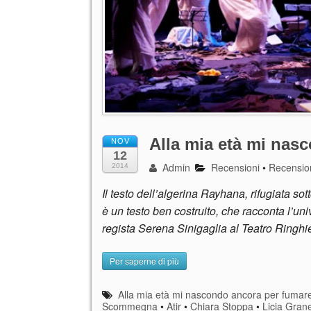
Alla mia età mi nas
NOV
12
Admin
Recensioni
•
Recension
2014
Il testo dell’algerina Rayhana, rifugiata 
è un testo ben costruito, che racconta l’un
regista Serena Sinigaglia al Teatro Ringhi
Per saperne di più
Alla mia età mi nascondo ancora per fumar
Scommegna
•
Atir
•
Chiara Stoppa
•
Licia Grane