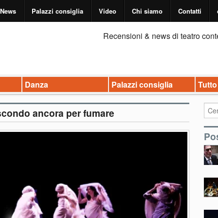
News
Palazzi consiglia
Video
Chi siamo
Contatti
Recensioni & news di teatro cont
Danza
Palazzi consiglia
Tutto
ascondo ancora per fumare
Pos