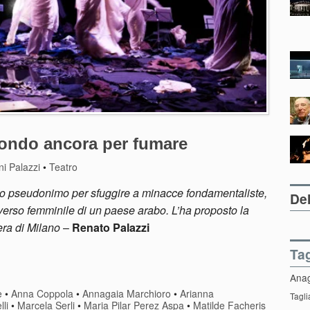
condo ancora per fumare
i Palazzi
•
Teatro
sotto pseudonimo per sfuggire a minacce fondamentaliste,
Del
iverso femminile di un paese arabo. L’ha proposto la
era di Milano
–
Renato Palazzi
Ta
Ana
e
•
Anna Coppola
•
Annagaia Marchioro
•
Arianna
Tagli
lli
•
Marcela Serli
•
Maria Pilar Perez Aspa
•
Matilde Facheris