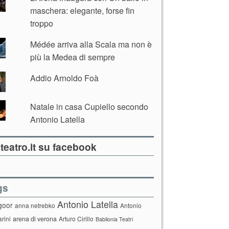
maschera: elegante, forse fin
troppo
Médée arriva alla Scala ma non è
più la Medea di sempre
Addio Arnoldo Foà
Natale in casa Cupiello secondo
Antonio Latella
teatro.it su facebook
gs
Antonio Latella
goor
anna netrebko
Antonio
arini
arena di verona
Arturo Cirillo
Babilonia Teatri