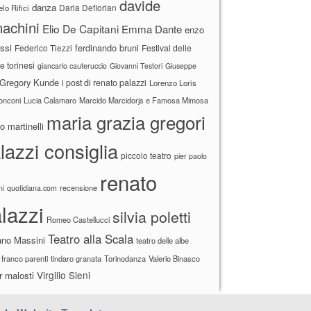
davide
danza
Daria Deflorian
lo Rifici
achini
Elio De Capitani
Emma Dante
enzo
ssi
ferdinando bruni
Federico Tiezzi
Festival delle
ne torinesi
giancarlo cauteruccio
Giovanni Testori
Giuseppe
Gregory Kunde
i post di renato palazzi
Lorenzo Loris
ronconi
Lucia Calamaro
Marcido Marcidorjs e Famosa Mimosa
maria grazia gregori
 martinelli
lazzi consiglia
piccolo teatro
pier paolo
renato
recensione
ni
quotidiana.com
lazzi
silvia poletti
Romeo Castellucci
Teatro alla Scala
ano Massini
teatro delle albe
 franco parenti
tindaro granata
Torinodanza
Valerio Binasco
Virgilio Sieni
r malosti