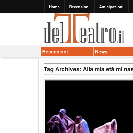
Home
Recensioni
Anticipazioni
Recensioni
News
Tag Archives:
Alla mia età mi n