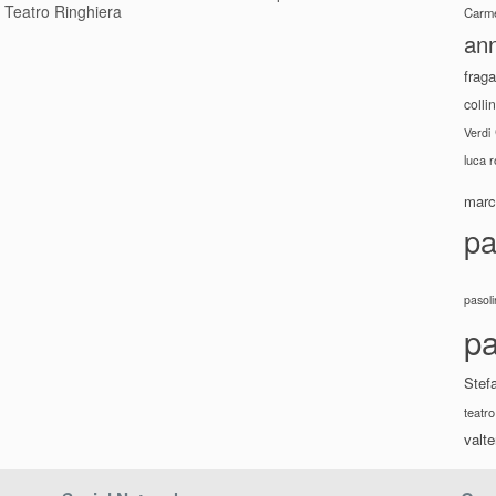
•
Teatro Ringhiera
Carme
ann
fraga
colli
Verdi
luca 
marco
pa
pasoli
pa
Stef
teatro
valte