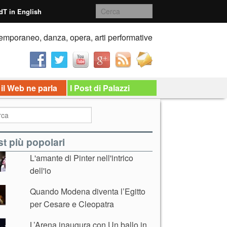
dT in English
emporaneo, danza, opera, arti performative
 il Web ne parla
I Post di Palazzi
t più popolari
L'amante di Pinter nell'intrico
dell'io
Quando Modena diventa l’Egitto
per Cesare e Cleopatra
L’Arena inaugura con Un ballo in