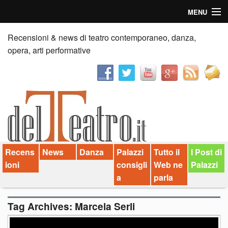
MENU
Home
Recensioni & news di teatro contemporaneo, danza,
opera, arti performative
Recensioni
Anticipazioni
News
Palazzi consiglia
Recens
News
Danza
Palazzi
Tutto il
I Post di
Video
ioni
consigli
Web ne
Palazzi
Chi siamo
a
parla
Contatti
Tag Archives:
Marcela Serli
dT in English