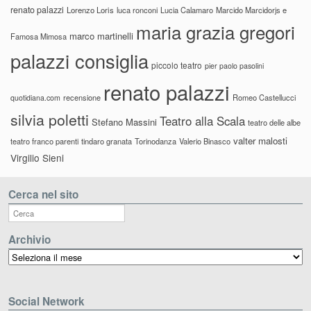
renato palazzi
Lorenzo Loris
luca ronconi
Lucia Calamaro
Marcido Marcidorjs e
maria grazia gregori
marco martinelli
Famosa Mimosa
palazzi consiglia
piccolo teatro
pier paolo pasolini
renato palazzi
recensione
Romeo Castellucci
quotidiana.com
silvia poletti
Teatro alla Scala
Stefano Massini
teatro delle albe
valter malosti
teatro franco parenti
tindaro granata
Torinodanza
Valerio Binasco
Virgilio Sieni
Cerca nel sito
Archivio
Archivio
Social Network