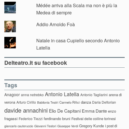
Médée arriva alla Scala ma non è più la
Medea di sempre
Addio Arnoldo Foà
Natale in casa Cupiello secondo Antonio
Latella
Delteatro.it su facebook
Tags
Antonio Latella
Anagoor
anna netrebko
Antonio Tagliarini
arena di
danza
verona
Arturo Cirillo
Daria Deflorian
Carmelo Rifici
Babilonia Teatri
davide annachini
Elio De Capitani
Emma Dante
enzo
fragassi
ferdinando bruni
Federico Tiezzi
Festival delle colline torinesi
Gregory Kunde
i post di
giancarlo cauteruccio
Giovanni Testori
Giuseppe Verdi