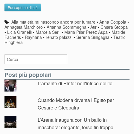
Per saperne di più
Alla mia età mi nascondo ancora per fumare
•
Anna Coppola
•
Annagaia Marchioro
•
Arianna Scommegna
•
Atir
•
Chiara Stoppa
•
Licia Granelli
•
Marcela Serli
•
Maria Pilar Perez Aspa
•
Matilde
Facheris
•
Rayhana
•
renato palazzi
•
Serena Sinigaglia
•
Teatro
Ringhiera
Post più popolari
L'amante di Pinter nell'intrico dell'io
Quando Modena diventa l’Egitto per
Cesare e Cleopatra
L’Arena inaugura con Un ballo in
maschera: elegante, forse fin troppo