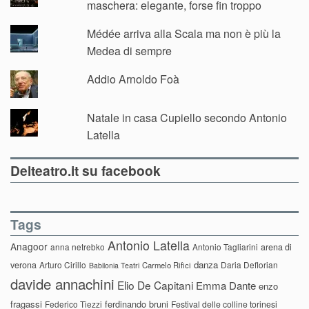
maschera: elegante, forse fin troppo
Médée arriva alla Scala ma non è più la
Medea di sempre
Addio Arnoldo Foà
Natale in casa Cupiello secondo Antonio
Latella
Delteatro.it su facebook
Tags
Antonio Latella
Anagoor
anna netrebko
Antonio Tagliarini
arena di
danza
verona
Arturo Cirillo
Daria Deflorian
Carmelo Rifici
Babilonia Teatri
davide annachini
Elio De Capitani
Emma Dante
enzo
fragassi
ferdinando bruni
Federico Tiezzi
Festival delle colline torinesi