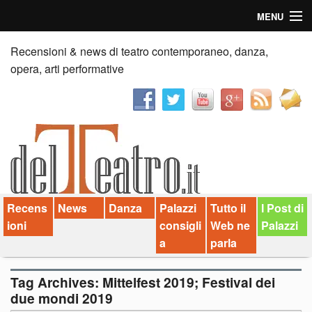
MENU
Home
Recensioni & news di teatro contemporaneo, danza,
opera, arti performative
Recensioni
Anticipazioni
News
Palazzi consiglia
Recens
News
Danza
Palazzi
Tutto il
I Post di
Video
ioni
consigli
Web ne
Palazzi
Chi siamo
a
parla
Contatti
Tag Archives:
Mittelfest 2019; Festival dei
due mondi 2019
dT in English