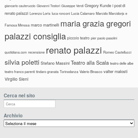
Gregory Kunde
i post di
giancarlo cauteruccio
Giovanni Testori
Giuseppe Verdi
renato palazzi
Lorenzo Loris
luca ronconi
Lucia Calamaro
Marcido Marcidorjs e
maria grazia gregori
marco martinelli
Famosa Mimosa
palazzi consiglia
piccolo teatro
pier paolo pasolini
renato palazzi
recensione
Romeo Castellucci
quotidiana.com
silvia poletti
Teatro alla Scala
Stefano Massini
teatro delle albe
valter malosti
teatro franco parenti
tindaro granata
Torinodanza
Valerio Binasco
Virgilio Sieni
Cerca nel sito
Archivio
Archivio