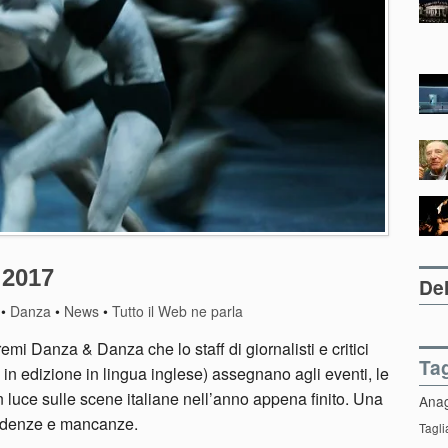
 2017
Del
•
Danza
•
News
•
Tutto il Web ne parla
mi Danza & Danza che lo staff di giornalisti e critici
Ta
 in edizione in lingua inglese) assegnano agli eventi, le
in luce sulle scene italiane nell’anno appena finito. Una
Ana
ndenze e mancanze.
Tagli