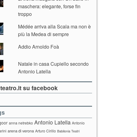
maschera: elegante, forse fin
troppo
Médée arriva alla Scala ma non è
più la Medea di sempre
Addio Arnoldo Foà
Natale in casa Cupiello secondo
Antonio Latella
teatro.it su facebook
gs
Antonio Latella
goor
anna netrebko
Antonio
arini
arena di verona
Arturo Cirillo
Babilonia Teatri