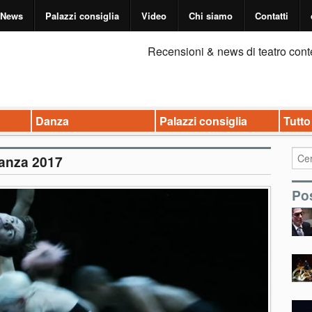
News
Palazzi consiglia
Video
Chi siamo
Contatti
Recensioni & news di teatro cont
Danza
Palazzi consiglia
Tutto
anza 2017
Pos