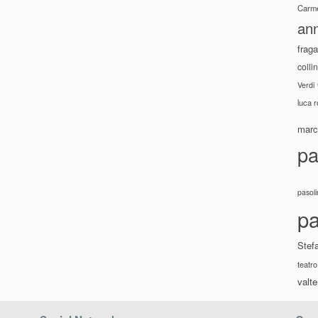
Carme
ann
fraga
colli
Verdi
luca 
marco
pa
pasoli
pa
Stef
teatro
valte