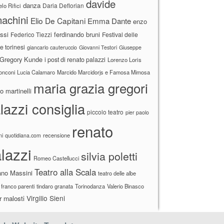
davide
danza
Daria Deflorian
lo Rifici
achini
Elio De Capitani
Emma Dante
enzo
ssi
ferdinando bruni
Federico Tiezzi
Festival delle
ne torinesi
giancarlo cauteruccio
Giovanni Testori
Giuseppe
Gregory Kunde
i post di renato palazzi
Lorenzo Loris
ronconi
Lucia Calamaro
Marcido Marcidorjs e Famosa Mimosa
maria grazia gregori
 martinelli
lazzi consiglia
piccolo teatro
pier paolo
renato
recensione
ni
quotidiana.com
lazzi
silvia poletti
Romeo Castellucci
Teatro alla Scala
ano Massini
teatro delle albe
 franco parenti
tindaro granata
Torinodanza
Valerio Binasco
Virgilio Sieni
r malosti