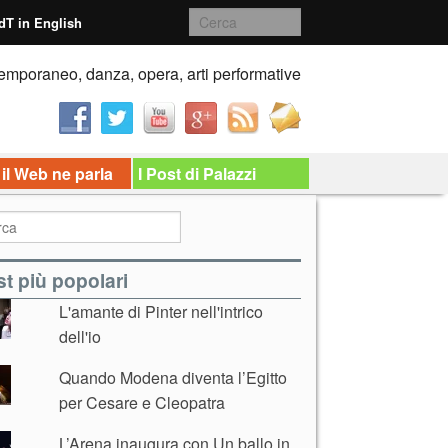
dT in English
emporaneo, danza, opera, arti performative
 il Web ne parla
I Post di Palazzi
t più popolari
L'amante di Pinter nell'intrico
dell'io
Quando Modena diventa l’Egitto
per Cesare e Cleopatra
L’Arena inaugura con Un ballo in