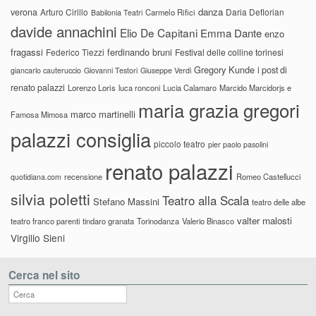
danza
verona
Arturo Cirillo
Daria Deflorian
Carmelo Rifici
Babilonia Teatri
davide annachini
Elio De Capitani
Emma Dante
enzo
fragassi
ferdinando bruni
Federico Tiezzi
Festival delle colline torinesi
Gregory Kunde
i post di
giancarlo cauteruccio
Giovanni Testori
Giuseppe Verdi
renato palazzi
Lorenzo Loris
luca ronconi
Lucia Calamaro
Marcido Marcidorjs e
maria grazia gregori
marco martinelli
Famosa Mimosa
palazzi consiglia
piccolo teatro
pier paolo pasolini
renato palazzi
recensione
Romeo Castellucci
quotidiana.com
silvia poletti
Teatro alla Scala
Stefano Massini
teatro delle albe
valter malosti
teatro franco parenti
tindaro granata
Torinodanza
Valerio Binasco
Virgilio Sieni
Cerca nel sito