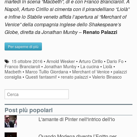
martedì in scena “Macbeth”, di e con Franco Branciaroli. A
Napoli, Arturo Cirillo si cimenta con il pirandelliano “Liolà”
e infine lo Stabile veneto affida l’apertura al “Merchant of
Venice” della compagnia inglese dello Shakespeare’s
Globe, diretta da Jonathan Munby
–
Renato Palazzi
Per saperne di più
15 ottobre 2016
•
Arnold Wesker
•
Arturo Cirillo
•
Dario Fo
•
Franco Branciaroli
•
Jonathan Munby
•
La cucina
•
Liolà
•
Macbeth
•
Marco Tullio Giordana
•
Merchant of Venice
•
palazzi
consiglia
•
Questi fantasmi!
•
renato palazzi
•
Valerio Binasco
Post più popolari
L'amante di Pinter nell'intrico dell'io
Quando Modena diventa l’Egitto per