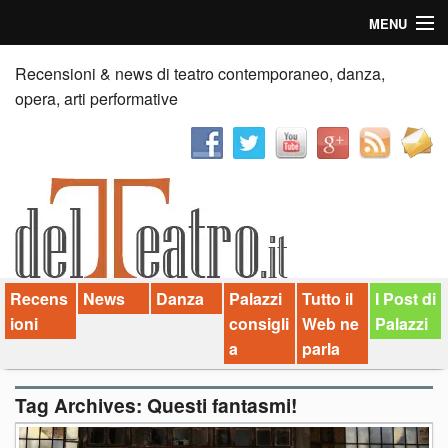
MENU
Home
Recensioni & news di teatro contemporaneo, danza,
opera, arti performative
Recensioni
Anticipazioni
News
Palazzi consiglia
Recens
News
Danza
Palazzi
Tutto il
I Post di
Video
ioni
consigli
Web ne
Palazzi
Chi siamo
a
parla
Contatti
Tag Archives:
Questi fantasmi!
dT in English