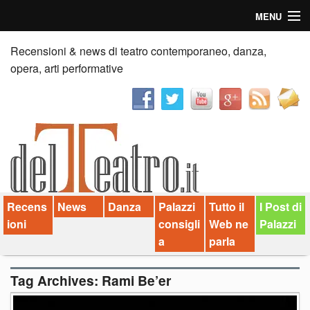
MENU
Home
Recensioni & news di teatro contemporaneo, danza,
opera, arti performative
Recensioni
Anticipazioni
News
Palazzi consiglia
Recens
News
Danza
Palazzi
Tutto il
I Post di
Video
ioni
consigli
Web ne
Palazzi
Chi siamo
a
parla
Contatti
Tag Archives:
Rami Be’er
dT in English