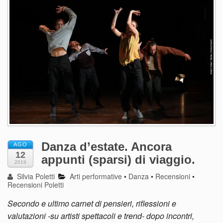
Danza d’estate. Ancora
AGO
12
appunti (sparsi) di viaggio.
2019
Silvia Poletti
Arti performative
•
Danza
•
Recensioni
•
Recensioni Poletti
Secondo e ultimo carnet di pensieri, riflessioni e
valutazioni -su artisti spettacoli e trend- dopo incontri,