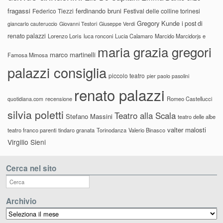
fragassi
ferdinando bruni
Federico Tiezzi
Festival delle colline torinesi
Gregory Kunde
i post di
giancarlo cauteruccio
Giovanni Testori
Giuseppe Verdi
renato palazzi
Lorenzo Loris
luca ronconi
Lucia Calamaro
Marcido Marcidorjs e
maria grazia gregori
marco martinelli
Famosa Mimosa
palazzi consiglia
piccolo teatro
pier paolo pasolini
renato palazzi
recensione
Romeo Castellucci
quotidiana.com
silvia poletti
Teatro alla Scala
Stefano Massini
teatro delle albe
valter malosti
teatro franco parenti
tindaro granata
Torinodanza
Valerio Binasco
Virgilio Sieni
Cerca nel sito
Archivio
Archivio