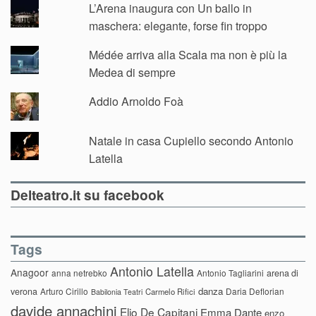
L’Arena inaugura con Un ballo in
maschera: elegante, forse fin troppo
Médée arriva alla Scala ma non è più la
Medea di sempre
Addio Arnoldo Foà
Natale in casa Cupiello secondo Antonio
Latella
Delteatro.it su facebook
Tags
Antonio Latella
Anagoor
anna netrebko
Antonio Tagliarini
arena di
danza
verona
Arturo Cirillo
Daria Deflorian
Carmelo Rifici
Babilonia Teatri
davide annachini
Elio De Capitani
Emma Dante
enzo