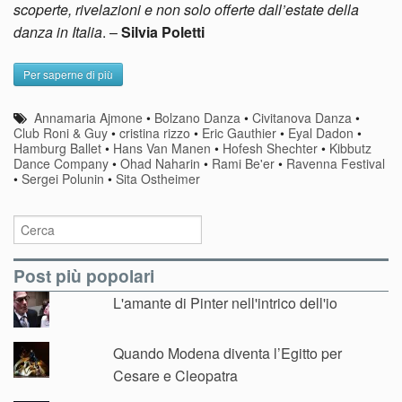
scoperte, rivelazioni e non solo offerte dall’estate della
danza in Italia
. –
Silvia Poletti
Per saperne di più
Annamaria Ajmone
•
Bolzano Danza
•
Civitanova Danza
•
Club Roni & Guy
•
cristina rizzo
•
Eric Gauthier
•
Eyal Dadon
•
Hamburg Ballet
•
Hans Van Manen
•
Hofesh Shechter
•
Kibbutz
Dance Company
•
Ohad Naharin
•
Rami Be'er
•
Ravenna Festival
•
Sergei Polunin
•
Sita Ostheimer
Post più popolari
L'amante di Pinter nell'intrico dell'io
Quando Modena diventa l’Egitto per
Cesare e Cleopatra