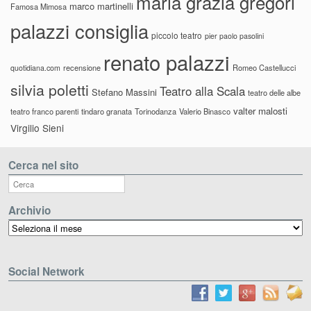
maria grazia gregori
marco martinelli
Famosa Mimosa
palazzi consiglia
piccolo teatro
pier paolo pasolini
renato palazzi
recensione
Romeo Castellucci
quotidiana.com
silvia poletti
Teatro alla Scala
Stefano Massini
teatro delle albe
valter malosti
teatro franco parenti
tindaro granata
Torinodanza
Valerio Binasco
Virgilio Sieni
Cerca nel sito
Archivio
Archivio
Social Network