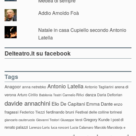
Medea di sempre
Addio Arnoldo Foà
Natale in casa Cupiello secondo Antonio
Latella
Delteatro.it su facebook
Tags
Antonio Latella
Anagoor
anna netrebko
Antonio Tagliarini
arena di
danza
verona
Arturo Cirillo
Daria Deflorian
Carmelo Rifici
Babilonia Teatri
davide annachini
Elio De Capitani
Emma Dante
enzo
fragassi
ferdinando bruni
Federico Tiezzi
Festival delle colline torinesi
Gregory Kunde
i post di
giancarlo cauteruccio
Giovanni Testori
Giuseppe Verdi
renato palazzi
Lorenzo Loris
luca ronconi
Lucia Calamaro
Marcido Marcidorjs e