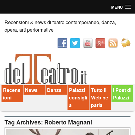
MENU
Home
Recensioni & news di teatro contemporaneo, danza,
opera, arti performative
Recensioni
Anticipazioni
News
Palazzi consiglia
Recens
News
Danza
Palazzi
Tutto il
I Post di
Video
ioni
consigli
Web ne
Palazzi
Chi siamo
a
parla
Contatti
Tag Archives:
Roberto Magnani
dT in English