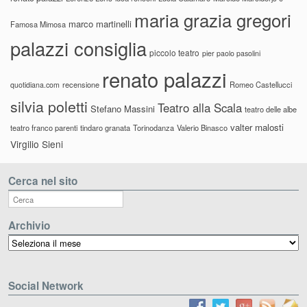
maria grazia gregori
marco martinelli
Famosa Mimosa
palazzi consiglia
piccolo teatro
pier paolo pasolini
renato palazzi
recensione
Romeo Castellucci
quotidiana.com
silvia poletti
Teatro alla Scala
Stefano Massini
teatro delle albe
valter malosti
teatro franco parenti
tindaro granata
Torinodanza
Valerio Binasco
Virgilio Sieni
Cerca nel sito
Archivio
Archivio
Social Network