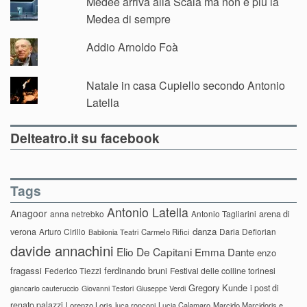
Médée arriva alla Scala ma non è più la
Medea di sempre
Addio Arnoldo Foà
Natale in casa Cupiello secondo Antonio
Latella
Delteatro.it su facebook
Tags
Antonio Latella
Anagoor
anna netrebko
Antonio Tagliarini
arena di
danza
verona
Arturo Cirillo
Daria Deflorian
Carmelo Rifici
Babilonia Teatri
davide annachini
Elio De Capitani
Emma Dante
enzo
fragassi
ferdinando bruni
Federico Tiezzi
Festival delle colline torinesi
Gregory Kunde
i post di
giancarlo cauteruccio
Giovanni Testori
Giuseppe Verdi
renato palazzi
Lorenzo Loris
luca ronconi
Lucia Calamaro
Marcido Marcidorjs e