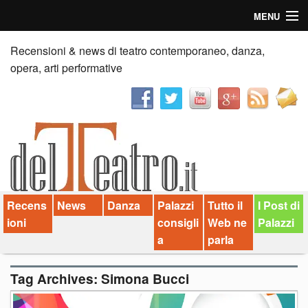
MENU
Home
Recensioni & news di teatro contemporaneo, danza,
opera, arti performative
Recensioni
Anticipazioni
News
Palazzi consiglia
Recens
News
Danza
Palazzi
Tutto il
I Post di
Video
ioni
consigli
Web ne
Palazzi
Chi siamo
a
parla
Contatti
Tag Archives:
Simona Bucci
dT in English