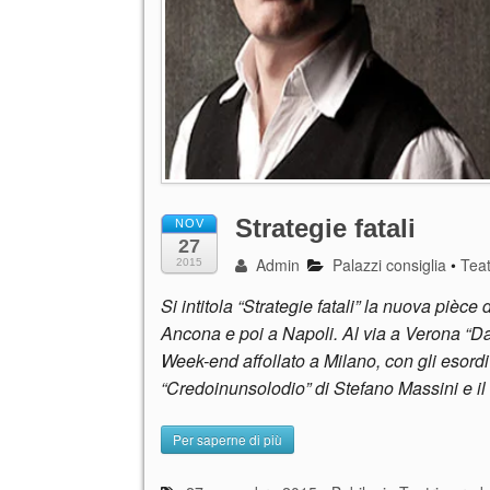
Strategie fatali
NOV
27
Admin
Palazzi consiglia
•
Tea
2015
Si intitola “Strategie fatali” la nuova pièc
Ancona e poi a Napoli. Al via a Verona “Da
Week-end affollato a Milano, con gli esordi d
“Credoinunsolodio” di Stefano Massini e il
Per saperne di più