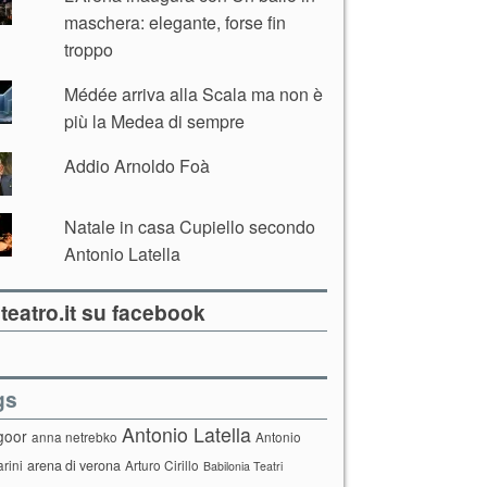
maschera: elegante, forse fin
troppo
Médée arriva alla Scala ma non è
più la Medea di sempre
Addio Arnoldo Foà
Natale in casa Cupiello secondo
Antonio Latella
teatro.it su facebook
gs
Antonio Latella
goor
anna netrebko
Antonio
arini
arena di verona
Arturo Cirillo
Babilonia Teatri