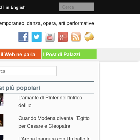
dT in English
emporaneo, danza, opera, arti performative
 il Web ne parla
I Post di Palazzi
t più popolari
L'amante di Pinter nell'intrico
dell'io
Quando Modena diventa l’Egitto
per Cesare e Cleopatra
L’Arena inaugura con Un ballo in