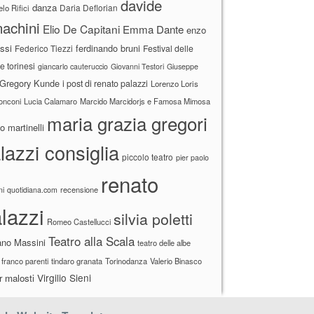
davide
danza
Daria Deflorian
lo Rifici
achini
Elio De Capitani
Emma Dante
enzo
ssi
ferdinando bruni
Federico Tiezzi
Festival delle
ne torinesi
giancarlo cauteruccio
Giovanni Testori
Giuseppe
Gregory Kunde
i post di renato palazzi
Lorenzo Loris
ronconi
Lucia Calamaro
Marcido Marcidorjs e Famosa Mimosa
maria grazia gregori
 martinelli
lazzi consiglia
piccolo teatro
pier paolo
renato
recensione
ni
quotidiana.com
lazzi
silvia poletti
Romeo Castellucci
Teatro alla Scala
ano Massini
teatro delle albe
 franco parenti
tindaro granata
Torinodanza
Valerio Binasco
Virgilio Sieni
r malosti