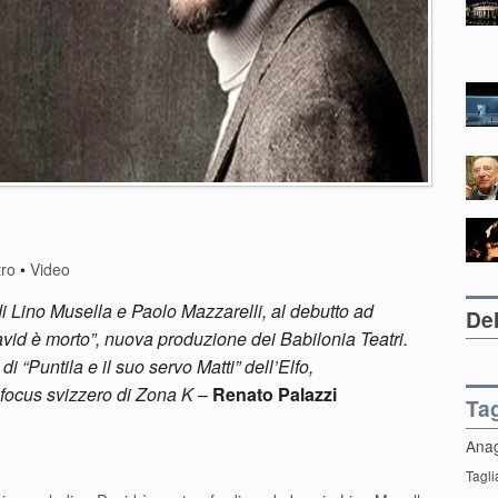
tro
•
Video
e di Lino Musella e Paolo Mazzarelli, al debutto ad
Del
vid è morto”, nuova produzione dei Babilonia Teatri.
i “Puntila e il suo servo Matti” dell’Elfo,
 focus svizzero di Zona K
–
Renato Palazzi
Ta
Ana
Tagli