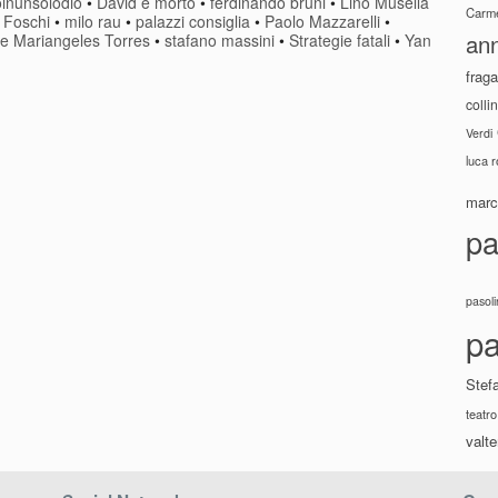
inunsolodio
•
David è morto
•
ferdinando bruni
•
Lino Musella
Carme
 Foschi
•
milo rau
•
palazzi consiglia
•
Paolo Mazzarelli
•
ann
i e Mariangeles Torres
•
stafano massini
•
Strategie fatali
•
Yan
fraga
colli
Verdi
luca 
marco
pa
pasoli
pa
Stef
teatro
valte