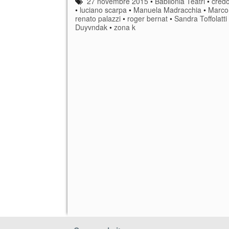
27 novembre 2015
•
Babilonia Teatri
•
credo
•
luciano scarpa
•
Manuela Madracchia
•
Marco
renato palazzi
•
roger bernat
•
Sandra Toffolatt
Duyvndak
•
zona k