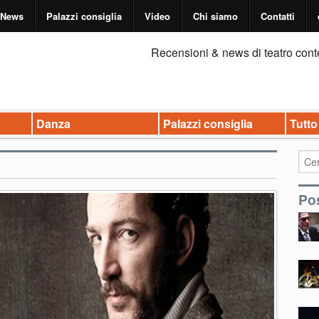
News
Palazzi consiglia
Video
Chi siamo
Contatti
Recensioni & news di teatro cont
Danza
Palazzi consiglia
Tutto
Pos