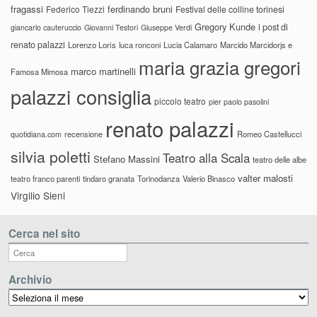
fragassi
ferdinando bruni
Federico Tiezzi
Festival delle colline torinesi
Gregory Kunde
i post di
giancarlo cauteruccio
Giovanni Testori
Giuseppe Verdi
renato palazzi
Lorenzo Loris
luca ronconi
Lucia Calamaro
Marcido Marcidorjs e
maria grazia gregori
marco martinelli
Famosa Mimosa
palazzi consiglia
piccolo teatro
pier paolo pasolini
renato palazzi
recensione
Romeo Castellucci
quotidiana.com
silvia poletti
Teatro alla Scala
Stefano Massini
teatro delle albe
valter malosti
teatro franco parenti
tindaro granata
Torinodanza
Valerio Binasco
Virgilio Sieni
Cerca nel sito
Archivio
Archivio