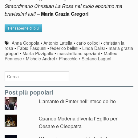
Straordinario Christian La Rosa nel ruolo eponimo ma
bravissimi tutti
–
Maria Grazia Gregori
Per saperne di più
Anna Coppola
•
Antonio Latella
•
carlo collodi
•
christian la
rosa
•
Fabio Pasquini
•
federico bellini
•
Linda Dalisi
•
maria grazia
gregori
•
Marta Pizzigallo
•
massimiliano speziani
•
Matteo
Pennese
•
Michele Andrei
•
Pinocchio
•
Stefano Laguni
Post più popolari
L'amante di Pinter nell'intrico dell'io
Quando Modena diventa l’Egitto per
Cesare e Cleopatra