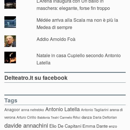
L’Arena inaugura con Un ballo in
maschera: elegante, forse fin troppo
Médée arriva alla Scala ma non è più la
Medea di sempre
Addio Arnoldo Foà
Natale in casa Cupiello secondo Antonio
Latella
Delteatro.it su facebook
Tags
Antonio Latella
Anagoor
anna netrebko
Antonio Tagliarini
arena di
danza
verona
Arturo Cirillo
Daria Deflorian
Carmelo Rifici
Babilonia Teatri
davide annachini
Elio De Capitani
Emma Dante
enzo