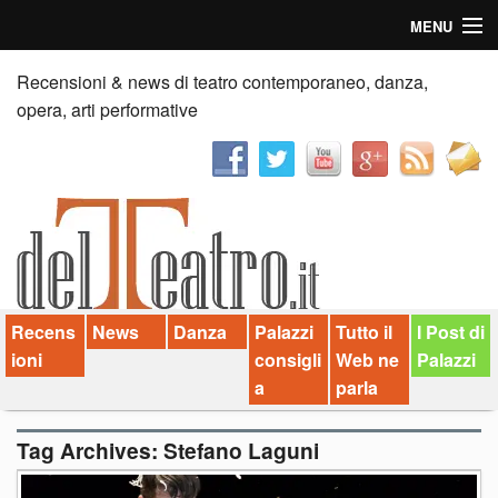
MENU
Home
Recensioni & news di teatro contemporaneo, danza,
opera, arti performative
Recensioni
Anticipazioni
News
Palazzi consiglia
Recens
News
Danza
Palazzi
Tutto il
I Post di
Video
ioni
consigli
Web ne
Palazzi
Chi siamo
a
parla
Contatti
Tag Archives:
Stefano Laguni
dT in English