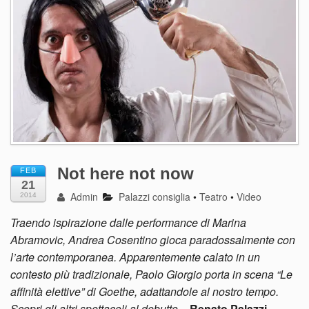
Not here not now
FEB
21
Admin
Palazzi consiglia
•
Teatro
•
Video
2014
Traendo ispirazione dalle performance di Marina
Abramovic, Andrea Cosentino gioca paradossalmente con
l’arte contemporanea. Apparentemente calato in un
contesto più tradizionale, Paolo Giorgio porta in scena “Le
affinità elettive” di Goethe, adattandole al nostro tempo.
Scopri gli altri spettacoli al debutto
–
Renato Palazzi