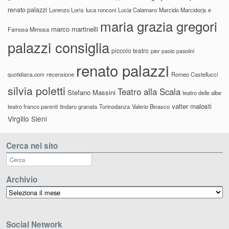
renato palazzi
Lorenzo Loris
luca ronconi
Lucia Calamaro
Marcido Marcidorjs e
maria grazia gregori
marco martinelli
Famosa Mimosa
palazzi consiglia
piccolo teatro
pier paolo pasolini
renato palazzi
recensione
Romeo Castellucci
quotidiana.com
silvia poletti
Teatro alla Scala
Stefano Massini
teatro delle albe
valter malosti
teatro franco parenti
tindaro granata
Torinodanza
Valerio Binasco
Virgilio Sieni
Cerca nel sito
Archivio
Archivio
Social Network