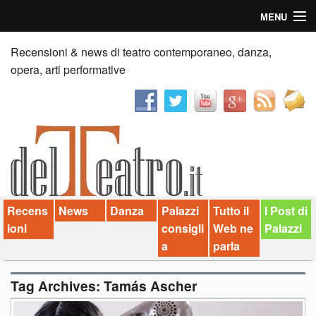
MENU
Home
Recensioni & news di teatro contemporaneo, danza,
opera, arti performative
Recensioni
Anticipazioni
News
Palazzi consiglia
Recens
News
Danza
Palazzi
Tutto il
I Post di
Video
ioni
consigli
Web ne
Palazzi
Chi siamo
a
parla
Contatti
Tag Archives:
Tamás Ascher
dT in English