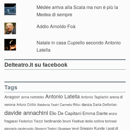
Médée arriva alla Scala ma non è più la
Medea di sempre
Addio Arnoldo Foà
Natale in casa Cupiello secondo Antonio
Latella
Delteatro.it su facebook
Tags
Antonio Latella
Anagoor
anna netrebko
Antonio Tagliarini
arena di
danza
verona
Arturo Cirillo
Daria Deflorian
Carmelo Rifici
Babilonia Teatri
davide annachini
Elio De Capitani
Emma Dante
enzo
fragassi
ferdinando bruni
Federico Tiezzi
Festival delle colline torinesi
Gregory Kunde
i post di
giancarlo cauteruccio
Giovanni Testori
Giuseppe Verdi