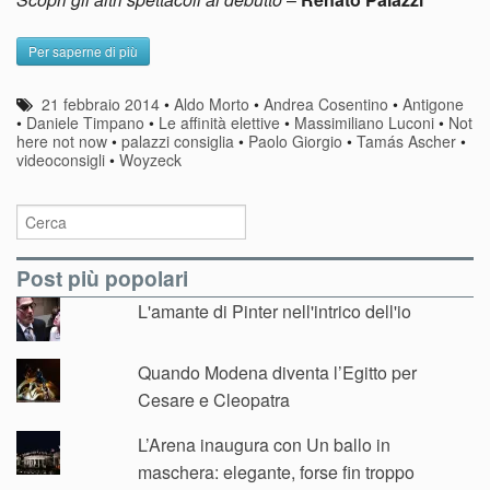
Per saperne di più
21 febbraio 2014
•
Aldo Morto
•
Andrea Cosentino
•
Antigone
•
Daniele Timpano
•
Le affinità elettive
•
Massimiliano Luconi
•
Not
here not now
•
palazzi consiglia
•
Paolo Giorgio
•
Tamás Ascher
•
videoconsigli
•
Woyzeck
Post più popolari
L'amante di Pinter nell'intrico dell'io
Quando Modena diventa l’Egitto per
Cesare e Cleopatra
L’Arena inaugura con Un ballo in
maschera: elegante, forse fin troppo