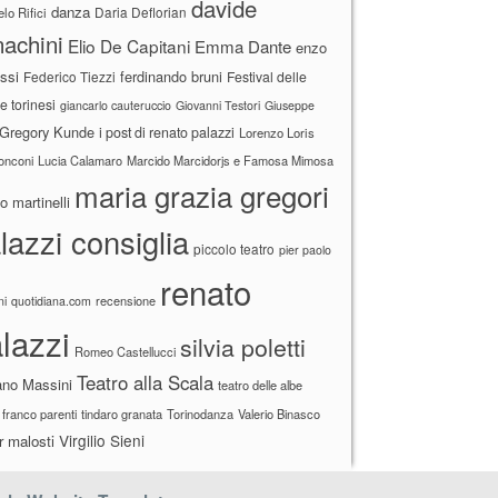
davide
danza
Daria Deflorian
lo Rifici
achini
Elio De Capitani
Emma Dante
enzo
ssi
ferdinando bruni
Federico Tiezzi
Festival delle
ne torinesi
giancarlo cauteruccio
Giovanni Testori
Giuseppe
Gregory Kunde
i post di renato palazzi
Lorenzo Loris
ronconi
Lucia Calamaro
Marcido Marcidorjs e Famosa Mimosa
maria grazia gregori
 martinelli
lazzi consiglia
piccolo teatro
pier paolo
renato
recensione
ni
quotidiana.com
lazzi
silvia poletti
Romeo Castellucci
Teatro alla Scala
ano Massini
teatro delle albe
 franco parenti
tindaro granata
Torinodanza
Valerio Binasco
Virgilio Sieni
r malosti