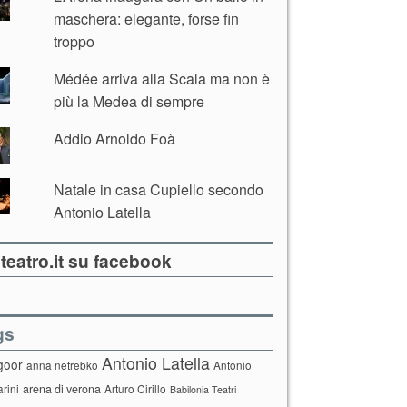
maschera: elegante, forse fin
troppo
Médée arriva alla Scala ma non è
più la Medea di sempre
Addio Arnoldo Foà
Natale in casa Cupiello secondo
Antonio Latella
teatro.it su facebook
gs
Antonio Latella
goor
anna netrebko
Antonio
arini
arena di verona
Arturo Cirillo
Babilonia Teatri