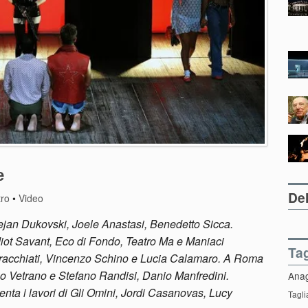
e
Del
tro
•
Video
 Dejan Dukovski, Joele Anastasi, Benedetto Sicca.
Idiot Savant, Eco di Fondo, Teatro Ma e Maniaci
Ta
Ferracchiati, Vincenzo Schino e Lucia Calamaro. A Roma
zo Vetrano e Stefano Randisi, Danio Manfredini.
Ana
nta i lavori di Gli Omini, Jordi Casanovas, Lucy
Tagli