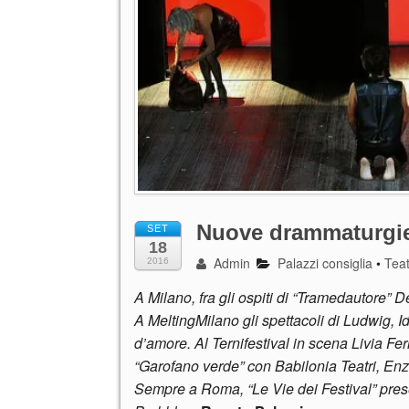
Nuove drammaturgi
SET
18
Admin
Palazzi consiglia
•
Tea
2016
A Milano, fra gli ospiti di “Tramedautore”
A MeltingMilano gli spettacoli di Ludwig, 
d’amore. Al Ternifestival in scena Livia 
“Garofano verde” con Babilonia Teatri, En
Sempre a Roma, “Le Vie dei Festival” prese