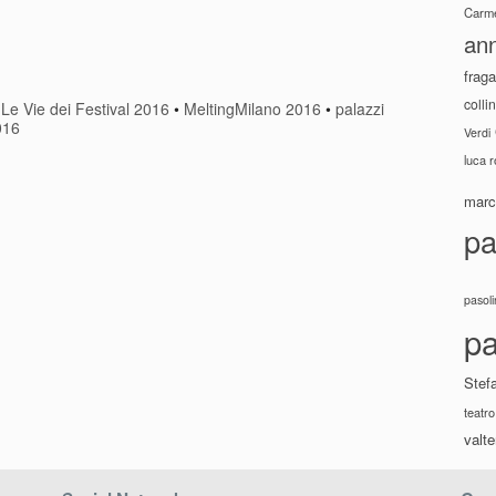
Carme
ann
fraga
colli
•
Le Vie dei Festival 2016
•
MeltingMilano 2016
•
palazzi
016
Verdi
luca 
marco
pa
pasoli
pa
Stef
teatro
valte