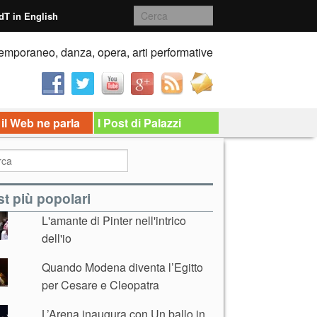
dT in English
emporaneo, danza, opera, arti performative
 il Web ne parla
I Post di Palazzi
t più popolari
L'amante di Pinter nell'intrico
dell'io
Quando Modena diventa l’Egitto
per Cesare e Cleopatra
L’Arena inaugura con Un ballo in