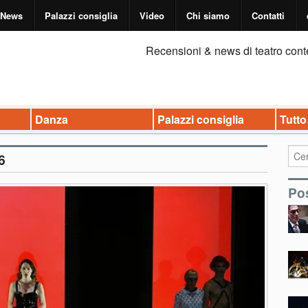
News
Palazzi consiglia
Video
Chi siamo
Contatti
Recensioni & news di teatro cont
Danza
Palazzi consiglia
Tutto
6
Pos