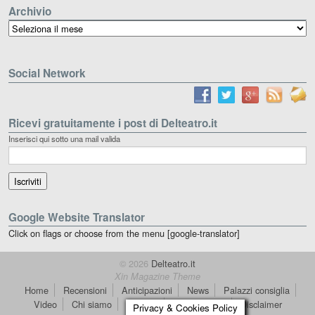
Archivio
Archivio
Social Network
Ricevi gratuitamente i post di Delteatro.it
Inserisci qui sotto una mail valida
Google Website Translator
Click on flags or choose from the menu [google-translator]
© 2026
Delteatro.it
Xin Magazine Theme
Home
Recensioni
Anticipazioni
News
Palazzi consiglia
Video
Chi siamo
Contatti
dT in English
Disclaimer
Privacy & Cookies Policy