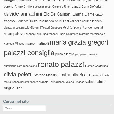
danza
verona
Arturo Cirillo
Daria Deflorian
Carmelo Rifici
Babilonia Teatri
davide annachini
Elio De Capitani
Emma Dante
enzo
fragassi
ferdinando bruni
Federico Tiezzi
Festival delle colline torinesi
Gregory Kunde
i post di
giancarlo cauteruccio
Giovanni Testori
Giuseppe Verdi
renato palazzi
Lorenzo Loris
luca ronconi
Lucia Calamaro
Marcido Marcidorjs e
maria grazia gregori
marco martinelli
Famosa Mimosa
palazzi consiglia
piccolo teatro
pier paolo pasolini
renato palazzi
recensione
Romeo Castellucci
quotidiana.com
silvia poletti
Teatro alla Scala
Stefano Massini
teatro delle albe
valter malosti
teatro franco parenti
tindaro granata
Torinodanza
Valerio Binasco
Virgilio Sieni
Cerca nel sito