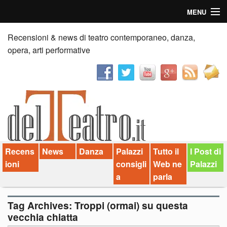
MENU
Home
Recensioni & news di teatro contemporaneo, danza,
opera, arti performative
Recensioni
Anticipazioni
News
Palazzi consiglia
Recens
News
Danza
Palazzi
Tutto il
I Post di
Video
ioni
consigli
Web ne
Palazzi
Chi siamo
a
parla
Contatti
Tag Archives:
Troppi (ormai) su questa
vecchia chiatta
dT in English