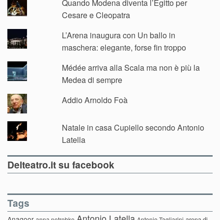
Quando Modena diventa l’Egitto per
Cesare e Cleopatra
L’Arena inaugura con Un ballo in
maschera: elegante, forse fin troppo
Médée arriva alla Scala ma non è più la
Medea di sempre
Addio Arnoldo Foà
Natale in casa Cupiello secondo Antonio
Latella
Delteatro.it su facebook
Tags
Antonio Latella
Anagoor
anna netrebko
Antonio Tagliarini
arena di