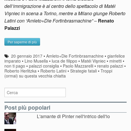
dell’immigrazione è al centro dello spettacolo di Matéi
Vişniec in scena a Torino, mentre a Milano giunge Roberto
Latini con “Amleto+Die Fortinbrasmachine”
–
Renato
Palazzi
Per saperne di più
20 gennaio 2017
•
Amleto+Die Fortinbrasmachine
•
gianfelice
imparato
•
Lino Musella
•
luca de filippo
•
Matéi Vişniec
•
minetti
•
non ti pago
•
palazzi consiglia
•
Paolo Mazzarelli
•
renato palazzi
•
Roberto Herlitzka
•
Roberto Latini
•
Strategie fatali
•
Troppi
(ormai) su questa vecchia chiatta
Post più popolari
L'amante di Pinter nell'intrico dell'io