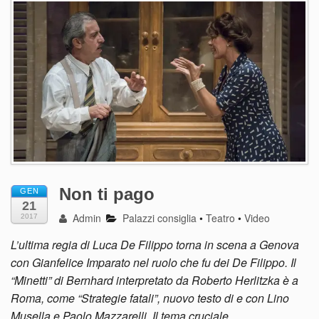
Non ti pago
GEN
21
Admin
Palazzi consiglia
•
Teatro
•
Video
2017
L’ultima regia di Luca De Filippo torna in scena a Genova
con Gianfelice Imparato nel ruolo che fu dei De Filippo. Il
“Minetti” di Bernhard interpretato da Roberto Herlitzka è a
Roma, come “Strategie fatali”, nuovo testo di e con Lino
Musella e Paolo Mazzarelli. Il tema cruciale