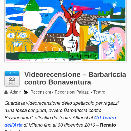
Videorecensione – Barbariccia
DIC
23
contro Bonaventura
2016
Admin
Recensioni
•
Recensioni Palazzi
•
Teatro
Guarda la videorecensione dello spettacolo per ragazzi
“Una losca congiura, ovvero Barbariccia contro
Bovanentura”, allestito da Teatro Alkaest al
Crt Teatro
dell’Arte
di Milano fino al 30 dicembre 2016 –
Renato