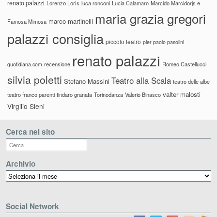
renato palazzi
Lorenzo Loris
luca ronconi
Lucia Calamaro
Marcido Marcidorjs e
maria grazia gregori
marco martinelli
Famosa Mimosa
palazzi consiglia
piccolo teatro
pier paolo pasolini
renato palazzi
recensione
Romeo Castellucci
quotidiana.com
silvia poletti
Teatro alla Scala
Stefano Massini
teatro delle albe
valter malosti
teatro franco parenti
tindaro granata
Torinodanza
Valerio Binasco
Virgilio Sieni
Cerca nel sito
Archivio
Archivio
Social Network