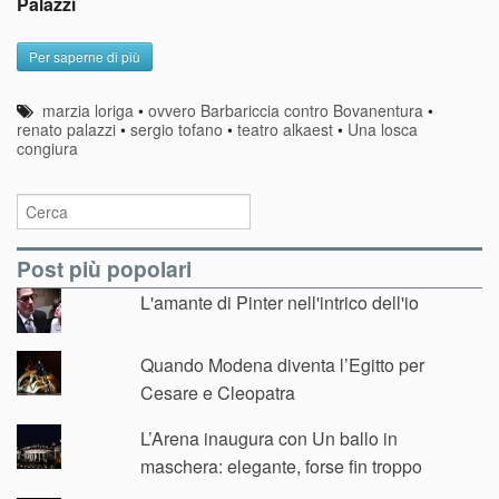
Palazzi
Per saperne di più
marzia loriga
•
ovvero Barbariccia contro Bovanentura
•
renato palazzi
•
sergio tofano
•
teatro alkaest
•
Una losca
congiura
Post più popolari
L'amante di Pinter nell'intrico dell'io
Quando Modena diventa l’Egitto per
Cesare e Cleopatra
L’Arena inaugura con Un ballo in
maschera: elegante, forse fin troppo