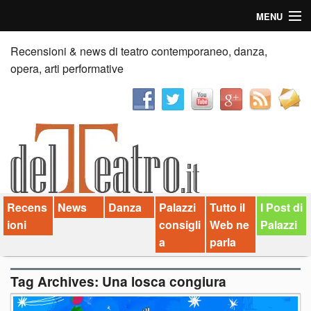
MENU
Home
Recensioni & news di teatro contemporaneo, danza,
opera, arti performative
Recensioni
Anticipazioni
News
Palazzi consiglia
Recens
News
Danza
Palazzi
Tutto il
I Post di
Video
ioni
consigli
Web ne
Palazzi
Chi siamo
a
parla
Contatti
Tag Archives:
Una losca congiura
dT in English