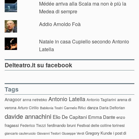
Médée arriva alla Scala ma non è più la
Medea di sempre
Addio Arnoldo Foà
Natale in casa Cupiello secondo Antonio
Latella
Delteatro.it su facebook
Tags
Antonio Latella
Anagoor
anna netrebko
Antonio Tagliarini
arena di
danza
verona
Arturo Cirillo
Daria Deflorian
Carmelo Rifici
Babilonia Teatri
davide annachini
Elio De Capitani
Emma Dante
enzo
fragassi
ferdinando bruni
Federico Tiezzi
Festival delle colline torinesi
Gregory Kunde
i post di
giancarlo cauteruccio
Giovanni Testori
Giuseppe Verdi