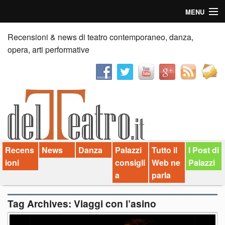
MENU
Home
Recensioni & news di teatro contemporaneo, danza,
opera, arti performative
Recensioni
Anticipazioni
News
Palazzi consiglia
Recens
News
Danza
Palazzi
Tutto il
I Post di
Video
ioni
consigli
Web ne
Palazzi
Chi siamo
a
parla
Contatti
Tag Archives:
Viaggi con l’asino
dT in English