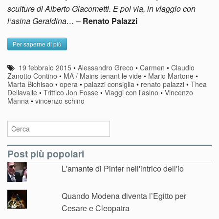
sculture di Alberto Giacometti. E poi via, in viaggio con
l’asina Geraldina…
–
Renato Palazzi
Per saperne di più
19 febbraio 2015
•
Alessandro Greco
•
Carmen
•
Claudio
Zanotto Contino
•
MA / Mains tenant le vide
•
Mario Martone
•
Marta Bichisao
•
opera
•
palazzi consiglia
•
renato palazzi
•
Thea
Dellavalle
•
Trittico Jon Fosse
•
Viaggi con l'asino
•
Vincenzo
Manna
•
vincenzo schino
Post più popolari
L'amante di Pinter nell'intrico dell'io
Quando Modena diventa l’Egitto per
Cesare e Cleopatra