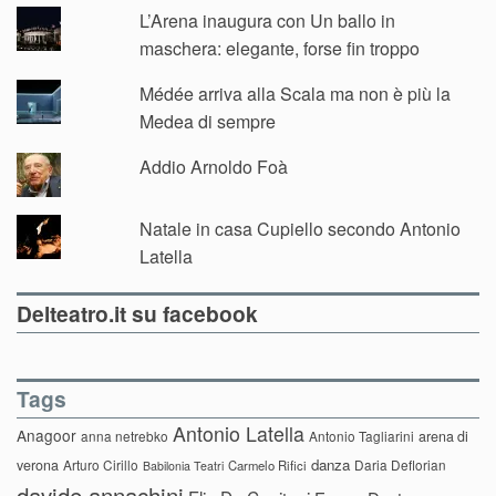
L’Arena inaugura con Un ballo in
maschera: elegante, forse fin troppo
Médée arriva alla Scala ma non è più la
Medea di sempre
Addio Arnoldo Foà
Natale in casa Cupiello secondo Antonio
Latella
Delteatro.it su facebook
Tags
Antonio Latella
Anagoor
anna netrebko
Antonio Tagliarini
arena di
danza
verona
Arturo Cirillo
Daria Deflorian
Carmelo Rifici
Babilonia Teatri
davide annachini