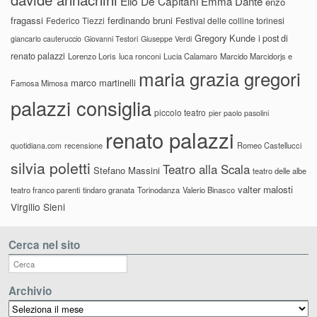
Elio De Capitani
Emma Dante
enzo
fragassi
ferdinando bruni
Federico Tiezzi
Festival delle colline torinesi
Gregory Kunde
i post di
giancarlo cauteruccio
Giovanni Testori
Giuseppe Verdi
renato palazzi
Lorenzo Loris
luca ronconi
Lucia Calamaro
Marcido Marcidorjs e
maria grazia gregori
marco martinelli
Famosa Mimosa
palazzi consiglia
piccolo teatro
pier paolo pasolini
renato palazzi
recensione
Romeo Castellucci
quotidiana.com
silvia poletti
Teatro alla Scala
Stefano Massini
teatro delle albe
valter malosti
teatro franco parenti
tindaro granata
Torinodanza
Valerio Binasco
Virgilio Sieni
Cerca nel sito
Archivio
Archivio