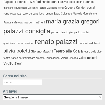
fragassi
ferdinando bruni
Federico Tiezzi
Festival delle colline torinesi
Gregory Kunde
i post di
giancarlo cauteruccio
Giovanni Testori
Giuseppe Verdi
renato palazzi
Lorenzo Loris
luca ronconi
Lucia Calamaro
Marcido Marcidorjs e
maria grazia gregori
marco martinelli
Famosa Mimosa
palazzi consiglia
piccolo teatro
pier paolo pasolini
renato palazzi
recensione
Romeo Castellucci
quotidiana.com
silvia poletti
Teatro alla Scala
Stefano Massini
teatro delle albe
valter malosti
teatro franco parenti
tindaro granata
Torinodanza
Valerio Binasco
Virgilio Sieni
Cerca nel sito
Archivio
Archivio