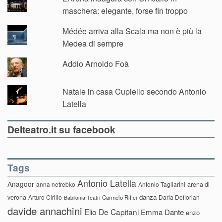
maschera: elegante, forse fin troppo
Médée arriva alla Scala ma non è più la
Medea di sempre
Addio Arnoldo Foà
Natale in casa Cupiello secondo Antonio
Latella
Delteatro.it su facebook
Tags
Antonio Latella
Anagoor
anna netrebko
Antonio Tagliarini
arena di
danza
verona
Arturo Cirillo
Daria Deflorian
Carmelo Rifici
Babilonia Teatri
davide annachini
Elio De Capitani
Emma Dante
enzo