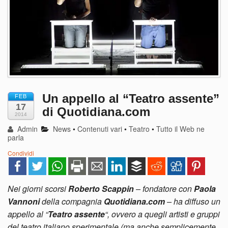
Un appello al “Teatro assente”
FEB
17
di Quotidiana.com
2014
Admin
News
•
Contenuti vari
•
Teatro
•
Tutto il Web ne
parla
Condividi
Nei giorni scorsi
Roberto Scappin
– fondatore con
Paola
Vannoni
della compagnia
Quotidiana.com
– ha diffuso un
appello al “
Teatro assente
“, ovvero a quegli artisti e gruppi
del teatro italiano sperimentale (ma anche semplicemente