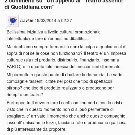
2 commenti su “
Un appello al “Teatro assente”
di Quotidiana.com
”
Davide
19/02/2014 a 02:27
Bellissima iniziativa a livello cultural promozionale
intellettualoide fare un’ennesimo dibattito…
Ma dobbiamo sempre fermarci a dare la colpa a qualcuno al di
sopra di noi se le cose non funzionano? Il teatro e’ un’ impresa
culturale (sia nel produrlo, distribuirlo, finanziarlo, insomma
FARLO) e in quanto tale innesca dei meccanismi di mercato.
Mi permetto a questo punto di ribaltare la domanda. Le varie
compagnie ‘assenti’ citate nel post che tipo di spettacoli
offrono? che tipo di prodotto realizzano o producono per
riempire un teatro?
Purtroppo tutti devono fare i conti con i numeri e con la crisi e
visto che in questo momento non ci si può permettere di
sbagliare, e’ arrivato il momento che anche queste compagnie
‘assenti’ uniscano le forze, facciano rete e producano qualcosa
di più interessante da proporre.