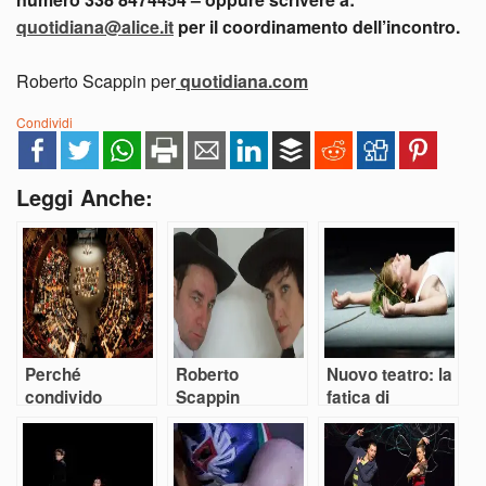
quotidiana@alice.it
per il coordinamento dell’incontro.
Roberto Scappin per
quotidiana.com
Condividi
Leggi Anche:
Perché
Roberto
Nuovo teatro: la
condivido
Scappin
fatica di
l’appello sul
(Quotidiana.com
diventare adulti
“Teatro
): Stabili, aprite
assente”
le porte al