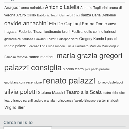
Antonio Latella
Anagoor
anna netrebko
Antonio Tagliarini
arena di
danza
verona
Arturo Cirillo
Daria Deflorian
Carmelo Rifici
Babilonia Teatri
davide annachini
Elio De Capitani
Emma Dante
enzo
fragassi
ferdinando bruni
Federico Tiezzi
Festival delle colline torinesi
Gregory Kunde
i post di
giancarlo cauteruccio
Giovanni Testori
Giuseppe Verdi
renato palazzi
Lorenzo Loris
luca ronconi
Lucia Calamaro
Marcido Marcidorjs e
maria grazia gregori
marco martinelli
Famosa Mimosa
palazzi consiglia
piccolo teatro
pier paolo pasolini
renato palazzi
recensione
Romeo Castellucci
quotidiana.com
silvia poletti
Teatro alla Scala
Stefano Massini
teatro delle albe
valter malosti
teatro franco parenti
tindaro granata
Torinodanza
Valerio Binasco
Virgilio Sieni
Cerca nel sito