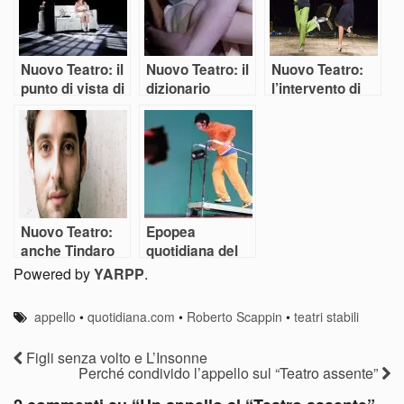
Teatro assente!
Nuovo Teatro: il
Nuovo Teatro: il
Nuovo Teatro:
punto di vista di
dizionario
l’intervento di
Stratagemmi
minimo di
Babilonia Teatri
Teatro
Sotterraneo
Nuovo Teatro:
Epopea
anche Tindaro
quotidiana del
Granata dice la
tempo precario
Powered by
YARPP
.
sua
appello
•
quotidiana.com
•
Roberto Scappin
•
teatri stabili
Figli senza volto e L’Insonne
Perché condivido l’appello sul “Teatro assente”