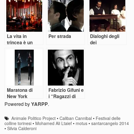
piacere. O no
to be liked. Or
teatrale
not
La vita in
Per strada
Dialoghi degli
trincea è un
dei
tango kriminale
Maratona di
Fabrizio Gifuni e
New York
i “Ragazzi di
vita” di PPP
Powered by
YARPP
.
Animale Politico Project
•
Caliban Cannibal
•
Festival delle
colline torinesi
•
Mohamed Ali Ltaief
•
motus
•
santarcangelo 2014
•
Silvia Calderoni