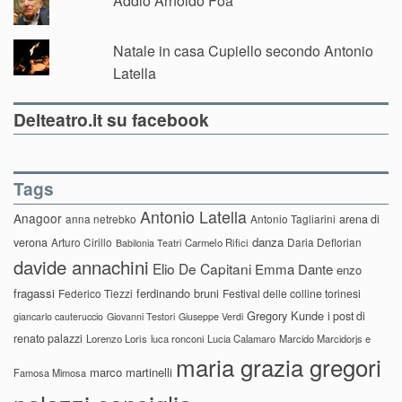
Addio Arnoldo Foà
Natale in casa Cupiello secondo Antonio
Latella
Delteatro.it su facebook
Tags
Antonio Latella
Anagoor
anna netrebko
Antonio Tagliarini
arena di
danza
verona
Arturo Cirillo
Daria Deflorian
Carmelo Rifici
Babilonia Teatri
davide annachini
Elio De Capitani
Emma Dante
enzo
fragassi
ferdinando bruni
Federico Tiezzi
Festival delle colline torinesi
Gregory Kunde
i post di
giancarlo cauteruccio
Giovanni Testori
Giuseppe Verdi
renato palazzi
Lorenzo Loris
luca ronconi
Lucia Calamaro
Marcido Marcidorjs e
maria grazia gregori
marco martinelli
Famosa Mimosa