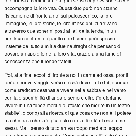
intendersi a cominciare da quel senso di provvisorietà che
accompagna la loro vita. Questi due però non stanno
fisicamente di fronte a noi sul palcoscenico, la loro
immagine, le loro storie, le loro riflessioni, ci arrivano
attraverso due schermi posti ai lati della tenda, in un
continuo confronto bipartito che li vede però spesso
insieme del tutto simili a due naufraghi che pensano di
trovare un appiglio nella loro vita, grazie a una fame di
conoscenza che li rende fratelli.
Poi, alla fine, eccoli di fronte a noi in carne ed ossa, pronti
per un nuovo viaggio verso chissà dove. Lei e lui, dunque,
come sradicati destinati a vivere nella sabbia e nel vento
con la disponibilità di andare sempre oltre (“preferiamo
vivere in una tenda mobile piuttosto che morire in un teatro
stabile”, dicono) alla ricerca di qualcosa che non è il potere
ma che ha a che fare piuttosto con la libertà di essere se
stessi. Ma il senso di tutto arriva troppo mediato, troppo
teatralmente evanescente. Come scrivevo all’inizio è una