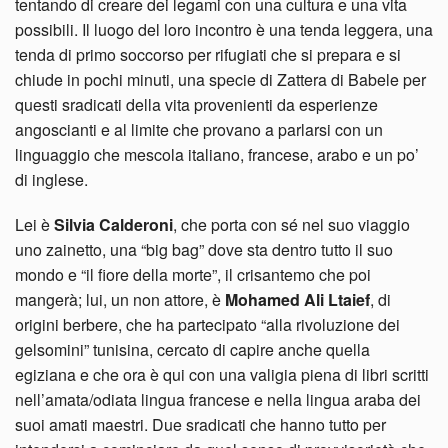
tentando di creare dei legami con una cultura e una vita
possibili. Il luogo del loro incontro è una tenda leggera, una
tenda di primo soccorso per rifugiati che si prepara e si
chiude in pochi minuti, una specie di Zattera di Babele per
questi sradicati della vita provenienti da esperienze
angoscianti e al limite che provano a parlarsi con un
linguaggio che mescola italiano, francese, arabo e un po’
di inglese.
Lei è
Silvia Calderoni
, che porta con sé nel suo viaggio
uno zainetto, una “big bag” dove sta dentro tutto il suo
mondo e “il fiore della morte”, il crisantemo che poi
mangerà; lui, un non attore, è
Mohamed Ali Ltaief
, di
origini berbere, che ha partecipato “alla rivoluzione dei
gelsomini” tunisina, cercato di capire anche quella
egiziana e che ora è qui con una valigia piena di libri scritti
nell’amata/odiata lingua francese e nella lingua araba dei
suoi amati maestri. Due sradicati che hanno tutto per