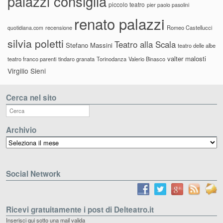
palazzi consiglia
piccolo teatro
pier paolo pasolini
renato palazzi
recensione
Romeo Castellucci
quotidiana.com
silvia poletti
Teatro alla Scala
Stefano Massini
teatro delle albe
valter malosti
teatro franco parenti
tindaro granata
Torinodanza
Valerio Binasco
Virgilio Sieni
Cerca nel sito
Archivio
Archivio
Social Network
Ricevi gratuitamente i post di Delteatro.it
Inserisci qui sotto una mail valida