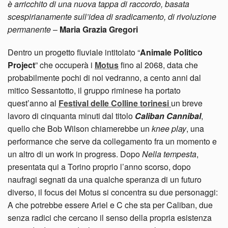
è arricchito di una nuova tappa di raccordo, basata
scespirianamente sull’idea di sradicamento, di rivoluzione
permanente
–
Maria Grazia Gregori
Dentro un progetto fluviale intitolato “
Animale Politico
Project
” che occuperà i
Motus
fino al 2068, data che
probabilmente pochi di noi vedranno, a cento anni dal
mitico Sessantotto, il gruppo riminese ha portato
quest’anno al
Festival delle Colline torinesi
un breve
lavoro di cinquanta minuti dal titolo
Caliban Cannibal
,
quello che Bob Wilson chiamerebbe un
knee play
, una
performance che serve da collegamento fra un momento e
un altro di un work in progress. Dopo
Nella tempesta
,
presentata qui a Torino proprio l’anno scorso, dopo
naufragi segnati da una qualche speranza di un futuro
diverso, il focus dei Motus si concentra su due personaggi:
A che potrebbe essere Ariel e C che sta per Caliban, due
senza radici che cercano il senso della propria esistenza