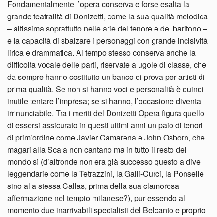
Fondamentalmente l’opera conserva e forse esalta la
grande teatralità di Donizetti, come la sua qualità melodica
– altissima soprattutto nelle arie del tenore e del baritono –
e la capacità di sbalzare i personaggi con grande incisività
lirica e drammatica. Al tempo stesso conserva anche la
difficolta vocale delle parti, riservate a ugole di classe, che
da sempre hanno costituito un banco di prova per artisti di
prima qualità. Se non si hanno voci e personalità è quindi
inutile tentare l’impresa; se si hanno, l’occasione diventa
irrinunciabile. Tra i meriti del Donizetti Opera figura quello
di essersi assicurato in questi ultimi anni un paio di tenori
di prim’ordine come Javier Camarena e John Osborn, che
magari alla Scala non cantano ma in tutto il resto del
mondo sì (d’altronde non era già successo questo a dive
leggendarie come la Tetrazzini, la Galli-Curci, la Ponselle
sino alla stessa Callas, prima della sua clamorosa
affermazione nel tempio milanese?), pur essendo al
momento due inarrivabili specialisti del Belcanto e proprio