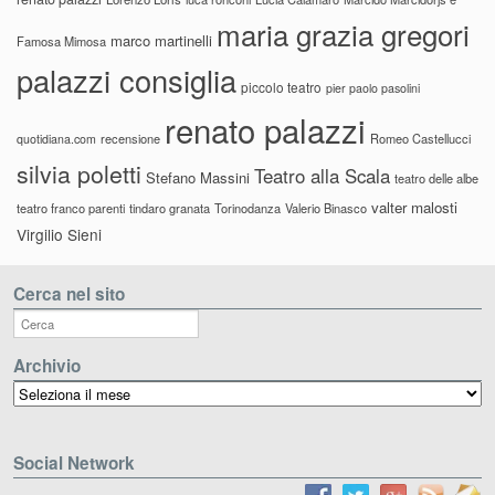
maria grazia gregori
marco martinelli
Famosa Mimosa
palazzi consiglia
piccolo teatro
pier paolo pasolini
renato palazzi
recensione
Romeo Castellucci
quotidiana.com
silvia poletti
Teatro alla Scala
Stefano Massini
teatro delle albe
valter malosti
teatro franco parenti
tindaro granata
Torinodanza
Valerio Binasco
Virgilio Sieni
Cerca nel sito
Archivio
Archivio
Social Network