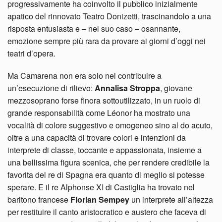
progressivamente ha coinvolto il pubblico inizialmente
apatico del rinnovato Teatro Donizetti, trascinandolo a una
risposta entusiasta e – nel suo caso – osannante,
emozione sempre più rara da provare ai giorni d’oggi nei
teatri d’opera.
Ma Camarena non era solo nel contribuire a
un’esecuzione di rilievo:
Annalisa Stroppa
, giovane
mezzosoprano forse finora sottoutilizzato, in un ruolo di
grande responsabilità come Léonor ha mostrato una
vocalità di colore suggestivo e omogeneo sino al do acuto,
oltre a una capacità di trovare colori e intenzioni da
interprete di classe, toccante e appassionata, insieme a
una bellissima figura scenica, che per rendere credibile la
favorita del re di Spagna era quanto di meglio si potesse
sperare. E il re Alphonse XI di Castiglia ha trovato nel
baritono francese
Florian Sempey
un interprete all’altezza
per restituire il canto aristocratico e austero che faceva di