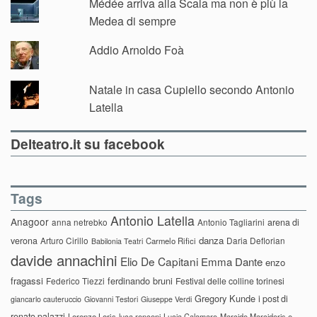
Médée arriva alla Scala ma non è più la
Medea di sempre
Addio Arnoldo Foà
Natale in casa Cupiello secondo Antonio
Latella
Delteatro.it su facebook
Tags
Antonio Latella
Anagoor
anna netrebko
Antonio Tagliarini
arena di
danza
verona
Arturo Cirillo
Daria Deflorian
Carmelo Rifici
Babilonia Teatri
davide annachini
Elio De Capitani
Emma Dante
enzo
fragassi
ferdinando bruni
Federico Tiezzi
Festival delle colline torinesi
Gregory Kunde
i post di
giancarlo cauteruccio
Giovanni Testori
Giuseppe Verdi
renato palazzi
Lorenzo Loris
luca ronconi
Lucia Calamaro
Marcido Marcidorjs e