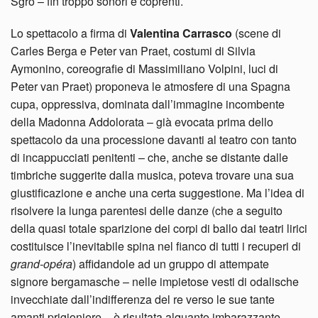
Sgrò – fin troppo sonori e coprenti.
Lo spettacolo a firma di
Valentina Carrasco
(scene di
Carles Berga e Peter van Praet, costumi di Silvia
Aymonino, coreografie di Massimiliano Volpini, luci di
Peter van Praet) proponeva le atmosfere di una Spagna
cupa, oppressiva, dominata dall’immagine incombente
della Madonna Addolorata – già evocata prima dello
spettacolo da una processione davanti al teatro con tanto
di incappucciati penitenti – che, anche se distante dalle
timbriche suggerite dalla musica, poteva trovare una sua
giustificazione e anche una certa suggestione. Ma l’idea di
risolvere la lunga parentesi delle danze (che a seguito
della quasi totale sparizione dei corpi di ballo dai teatri lirici
costituisce l’inevitabile spina nel fianco di tutti i recuperi di
grand-opéra
) affidandole ad un gruppo di attempate
signore bergamasche – nelle impietose vesti di odalische
invecchiate dall’indifferenza del re verso le sue tante
amanti prigioniere – è risultata alquanto imbarazzante