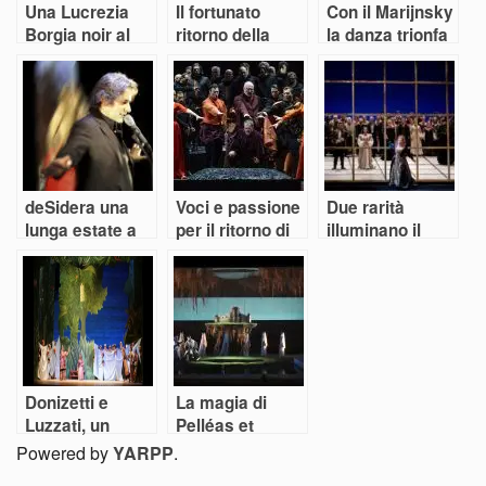
Una Lucrezia
Il fortunato
Con il Marijnsky
Borgia noir al
ritorno della
la danza trionfa
Donizetti Opera
“Favorite”
al Ravenna
di Bergamo
Festival. Ma fino
a quando?
deSidera una
Voci e passione
Due rarità
lunga estate a
per il ritorno di
illuminano il
Bergamo e
Ernani alla
Donizetti Opera
dintorni
Fenice
Festival
Donizetti e
La magia di
Luzzati, un
Pelléas et
doppio recupero
Melisande
Powered by
YARPP
.
conquista i