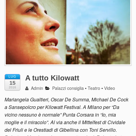
A tutto Kilowatt
LUG
15
Admin
Palazzi consiglia
•
Teatro
•
Video
2016
Mariangela Gualtieri, Oscar De Summa, Michael De Cock
a Sansepolcro per Kilowatt Festival. A Milano per “Da
vicino nessuno è normale” Punta Corsara in “Io, mia
moglie e il miracolo”. Al via anche il Mittelfest di Cividale
del Friuli e le Orestiadi di Gibellina con Toni Servillo.