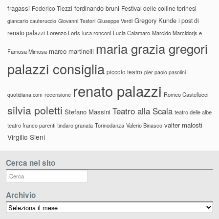
fragassi
ferdinando bruni
Federico Tiezzi
Festival delle colline torinesi
Gregory Kunde
i post di
giancarlo cauteruccio
Giovanni Testori
Giuseppe Verdi
renato palazzi
Lorenzo Loris
luca ronconi
Lucia Calamaro
Marcido Marcidorjs e
maria grazia gregori
marco martinelli
Famosa Mimosa
palazzi consiglia
piccolo teatro
pier paolo pasolini
renato palazzi
recensione
Romeo Castellucci
quotidiana.com
silvia poletti
Teatro alla Scala
Stefano Massini
teatro delle albe
valter malosti
teatro franco parenti
tindaro granata
Torinodanza
Valerio Binasco
Virgilio Sieni
Cerca nel sito
Archivio
Archivio