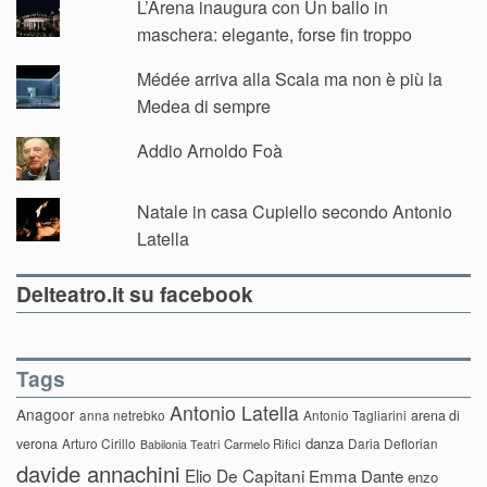
L’Arena inaugura con Un ballo in
maschera: elegante, forse fin troppo
Médée arriva alla Scala ma non è più la
Medea di sempre
Addio Arnoldo Foà
Natale in casa Cupiello secondo Antonio
Latella
Delteatro.it su facebook
Tags
Antonio Latella
Anagoor
anna netrebko
Antonio Tagliarini
arena di
danza
verona
Arturo Cirillo
Daria Deflorian
Carmelo Rifici
Babilonia Teatri
davide annachini
Elio De Capitani
Emma Dante
enzo