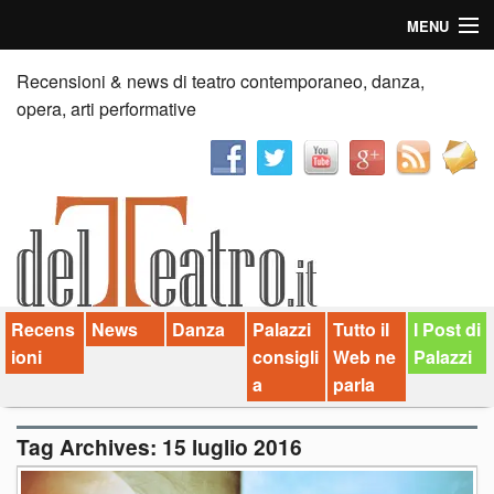
MENU
Home
Recensioni & news di teatro contemporaneo, danza,
opera, arti performative
Recensioni
Anticipazioni
News
Palazzi consiglia
Recens
News
Danza
Palazzi
Tutto il
I Post di
Video
ioni
consigli
Web ne
Palazzi
Chi siamo
a
parla
Contatti
Tag Archives:
15 luglio 2016
dT in English