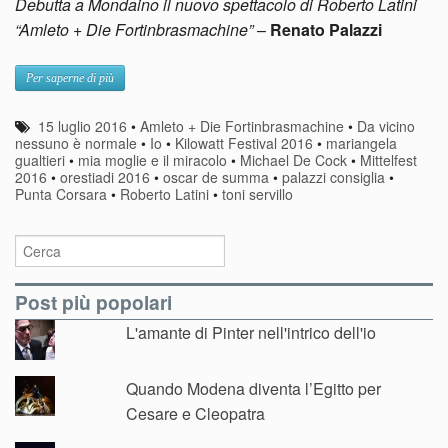
Debutta a Mondaino il nuovo spettacolo di Roberto Latini
“Amleto + Die Fortinbrasmachine”
–
Renato Palazzi
Per saperne di più
15 luglio 2016
•
Amleto + Die Fortinbrasmachine
•
Da vicino
nessuno è normale
•
Io
•
Kilowatt Festival 2016
•
mariangela
gualtieri
•
mia moglie e il miracolo
•
Michael De Cock
•
Mittelfest
2016
•
orestiadi 2016
•
oscar de summa
•
palazzi consiglia
•
Punta Corsara
•
Roberto Latini
•
toni servillo
Post più popolari
L'amante di Pinter nell'intrico dell'io
Quando Modena diventa l’Egitto per
Cesare e Cleopatra