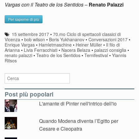
Vargas con il Teatro de los Sentidos
–
Renato Palazzi
Per saperne di più
15 settembre 2017
•
70.mo Ciclo di spettacoli classici di
Vicenza
•
bob wilson
•
Boris Yukhananov
•
Conversazioni 2017
•
Enrique Vargas
•
Hamletmaschine
•
Heiner Müller
•
Il filo di
Arianna
•
Livia Ferracchiati
•
Nacera Belaza
•
palazzi consiglia
•
renato palazzi
•
Teatro de los Sentidos
•
Ternifestival
•
Yiannis
Ritsos
Post più popolari
L'amante di Pinter nell'intrico dell'io
Quando Modena diventa l’Egitto per
Cesare e Cleopatra