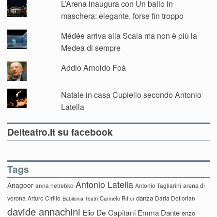
L’Arena inaugura con Un ballo in
maschera: elegante, forse fin troppo
Médée arriva alla Scala ma non è più la
Medea di sempre
Addio Arnoldo Foà
Natale in casa Cupiello secondo Antonio
Latella
Delteatro.it su facebook
Tags
Antonio Latella
Anagoor
anna netrebko
Antonio Tagliarini
arena di
danza
verona
Arturo Cirillo
Daria Deflorian
Carmelo Rifici
Babilonia Teatri
davide annachini
Elio De Capitani
Emma Dante
enzo