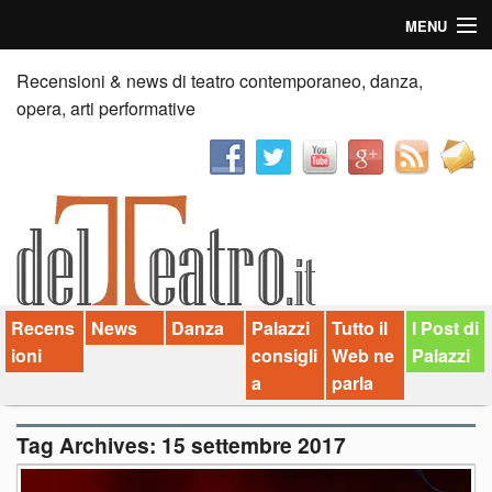
MENU
Home
Recensioni & news di teatro contemporaneo, danza,
opera, arti performative
Recensioni
Anticipazioni
News
Palazzi consiglia
Recens
News
Danza
Palazzi
Tutto il
I Post di
Video
ioni
consigli
Web ne
Palazzi
Chi siamo
a
parla
Contatti
Tag Archives:
15 settembre 2017
dT in English