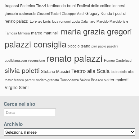
fragassi
ferdinando bruni
Federico Tiezzi
Festival delle colline torinesi
Gregory Kunde
i post di
giancarlo cauteruccio
Giovanni Testori
Giuseppe Verdi
renato palazzi
Lorenzo Loris
luca ronconi
Lucia Calamaro
Marcido Marcidorjs e
maria grazia gregori
marco martinelli
Famosa Mimosa
palazzi consiglia
piccolo teatro
pier paolo pasolini
renato palazzi
recensione
Romeo Castellucci
quotidiana.com
silvia poletti
Teatro alla Scala
Stefano Massini
teatro delle albe
valter malosti
teatro franco parenti
tindaro granata
Torinodanza
Valerio Binasco
Virgilio Sieni
Cerca nel sito
Archivio
Archivio