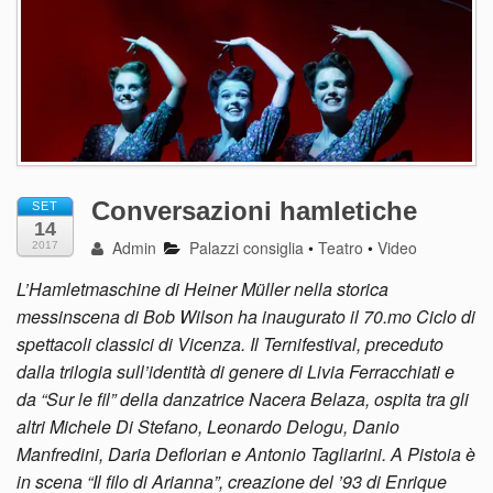
Conversazioni hamletiche
SET
14
Admin
Palazzi consiglia
•
Teatro
•
Video
2017
L’Hamletmaschine di Heiner Müller nella storica
messinscena di Bob Wilson ha inaugurato il 70.mo Ciclo di
spettacoli classici di Vicenza. Il Ternifestival, preceduto
dalla trilogia sull’identità di genere di Livia Ferracchiati e
da “Sur le fil” della danzatrice Nacera Belaza, ospita tra gli
altri Michele Di Stefano, Leonardo Delogu, Danio
Manfredini, Daria Deflorian e Antonio Tagliarini. A Pistoia è
in scena “Il filo di Arianna”, creazione del ’93 di Enrique