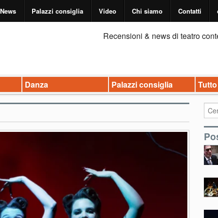
News
Palazzi consiglia
Video
Chi siamo
Contatti
Recensioni & news di teatro cont
Danza
Palazzi consiglia
Tutto
Pos