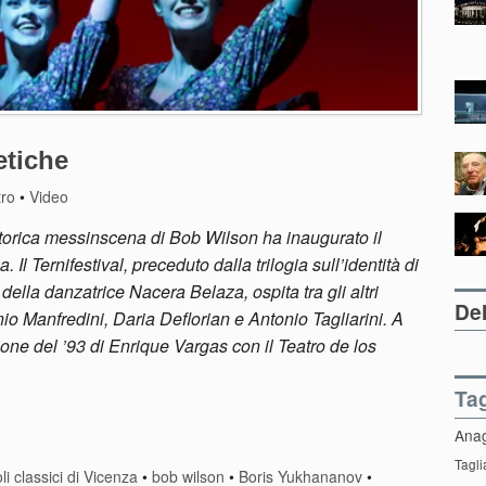
etiche
tro
•
Video
torica messinscena di Bob Wilson ha inaugurato il
 Il Ternifestival, preceduto dalla trilogia sull’identità di
” della danzatrice Nacera Belaza, ospita tra gli altri
Del
 Manfredini, Daria Deflorian e Antonio Tagliarini. A
zione del ’93 di Enrique Vargas con il Teatro de los
Ta
Ana
Tagli
li classici di Vicenza
•
bob wilson
•
Boris Yukhananov
•