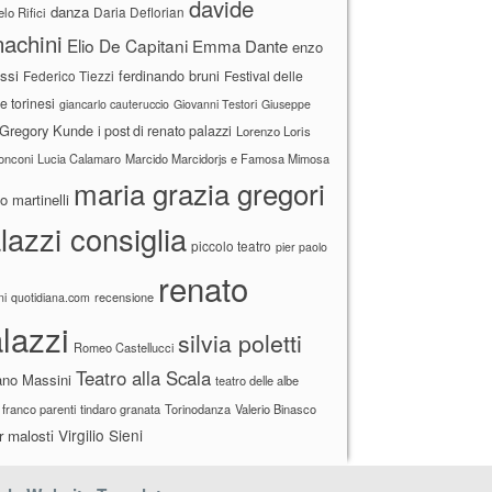
davide
danza
Daria Deflorian
lo Rifici
achini
Elio De Capitani
Emma Dante
enzo
ssi
ferdinando bruni
Federico Tiezzi
Festival delle
ne torinesi
giancarlo cauteruccio
Giovanni Testori
Giuseppe
Gregory Kunde
i post di renato palazzi
Lorenzo Loris
ronconi
Lucia Calamaro
Marcido Marcidorjs e Famosa Mimosa
maria grazia gregori
 martinelli
lazzi consiglia
piccolo teatro
pier paolo
renato
recensione
ni
quotidiana.com
lazzi
silvia poletti
Romeo Castellucci
Teatro alla Scala
ano Massini
teatro delle albe
 franco parenti
tindaro granata
Torinodanza
Valerio Binasco
Virgilio Sieni
r malosti