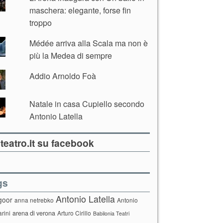
maschera: elegante, forse fin
troppo
Médée arriva alla Scala ma non è
più la Medea di sempre
Addio Arnoldo Foà
Natale in casa Cupiello secondo
Antonio Latella
teatro.it su facebook
gs
Antonio Latella
goor
anna netrebko
Antonio
arini
arena di verona
Arturo Cirillo
Babilonia Teatri