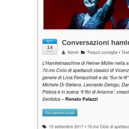
Conversazioni haml
SET
14
Admin
Palazzi consiglia
•
Tea
2017
L’Hamletmaschine di Heiner Müller nella s
70.mo Ciclo di spettacoli classici di Vicenza.
genere di Livia Ferracchiati e da “Sur le fil
Michele Di Stefano, Leonardo Delogu, Danio
Pistoia è in scena “Il filo di Arianna”, crea
Sentidos
–
Renato Palazzi
Per saperne di più
15 settembre 2017
•
70.mo Ciclo di spettaco