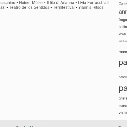
maschine
•
Heiner Müller
•
Il filo di Arianna
•
Livia Ferracchiati
Carme
zzi
•
Teatro de los Sentidos
•
Ternifestival
•
Yiannis Ritsos
ann
fraga
colli
Verdi
luca 
marco
pa
pasoli
pa
Stef
teatro
valte