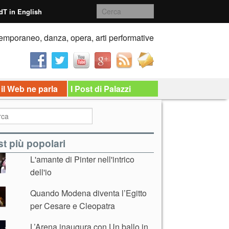
dT in English
emporaneo, danza, opera, arti performative
 il Web ne parla
I Post di Palazzi
t più popolari
L'amante di Pinter nell'intrico
dell'io
Quando Modena diventa l’Egitto
per Cesare e Cleopatra
L’Arena inaugura con Un ballo in