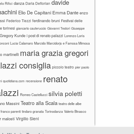
davide
danza
Daria Deflorian
lo Rifici
achini
Elio De Capitani
Emma Dante
enzo
ssi
ferdinando bruni
Federico Tiezzi
Festival delle
ne torinesi
giancarlo cauteruccio
Giovanni Testori
Giuseppe
Gregory Kunde
i post di renato palazzi
Lorenzo Loris
ronconi
Lucia Calamaro
Marcido Marcidorjs e Famosa Mimosa
maria grazia gregori
 martinelli
lazzi consiglia
piccolo teatro
pier paolo
renato
recensione
ni
quotidiana.com
lazzi
silvia poletti
Romeo Castellucci
Teatro alla Scala
ano Massini
teatro delle albe
 franco parenti
tindaro granata
Torinodanza
Valerio Binasco
Virgilio Sieni
r malosti