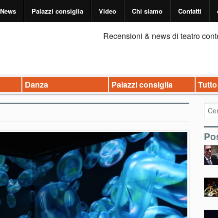
News
Palazzi consiglia
Video
Chi siamo
Contatti
Recensioni & news di teatro cont
Danza
Palazzi consiglia
Tutto
Pos