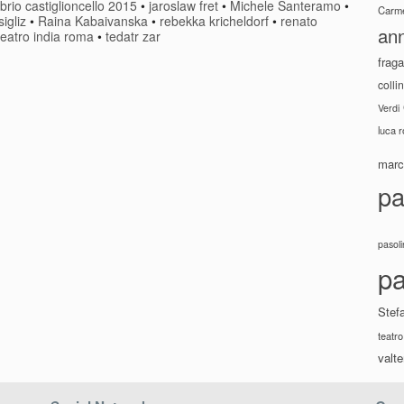
ibrio castiglioncello 2015
•
jaroslaw fret
•
Michele Santeramo
•
Carme
igliz
•
Raina Kabaivanska
•
rebekka kricheldorf
•
renato
ann
teatro india roma
•
tedatr zar
fraga
colli
Verdi
luca 
marco
pa
pasoli
pa
Stef
teatro
valte