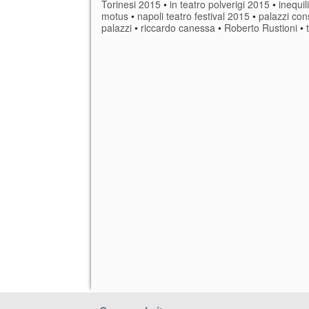
Torinesi 2015
•
in teatro polverigi 2015
•
inequil
motus
•
napoli teatro festival 2015
•
palazzi cons
palazzi
•
riccardo canessa
•
Roberto Rustioni
•