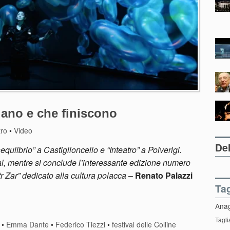
iano e che finiscono
tro
•
Video
Del
ulibrio” a Castiglioncello e “Inteatro” a Polverigi.
al, mentre si conclude l’interessante edizione numero
r Zar” dedicato alla cultura polacca
–
Renato Palazzi
Ta
Ana
Tagli
•
Emma Dante
•
Federico Tiezzi
•
festival delle Colline