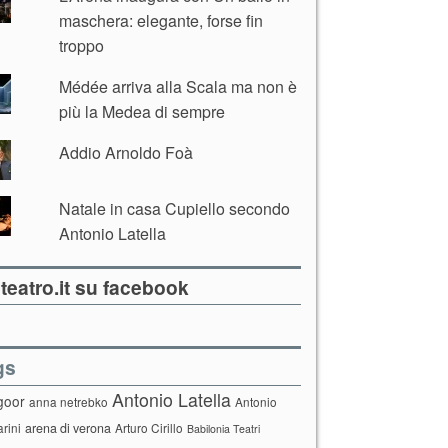
maschera: elegante, forse fin
troppo
Médée arriva alla Scala ma non è
più la Medea di sempre
Addio Arnoldo Foà
Natale in casa Cupiello secondo
Antonio Latella
teatro.it su facebook
gs
Antonio Latella
goor
anna netrebko
Antonio
arini
arena di verona
Arturo Cirillo
Babilonia Teatri