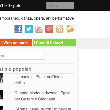
dT in English
emporaneo, danza, opera, arti performative
 il Web ne parla
I Post di Palazzi
t più popolari
L'amante di Pinter nell'intrico
dell'io
Quando Modena diventa l’Egitto
per Cesare e Cleopatra
L’Arena inaugura con Un ballo in