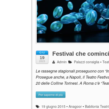
Festival che cominc
GIU
19
Admin
Palazzi consiglia
•
Tea
2015
Le rassegne stagionali proseguono con “Ineq
Prosegue anche, a Napoli, il Teatro Festiv
20 delle Colline Torinesi. A Roma c’è “Teat
Per saperne di più
19 giugno 2015
•
Anagoor
•
Babilonia Teatri