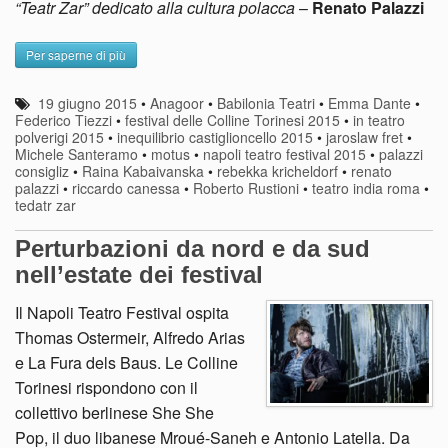
“Teatr Zar” dedicato alla cultura polacca
–
Renato Palazzi
Per saperne di più
19 giugno 2015
•
Anagoor
•
Babilonia Teatri
•
Emma Dante
•
Federico Tiezzi
•
festival delle Colline Torinesi 2015
•
in teatro
polverigi 2015
•
inequilibrio castiglioncello 2015
•
jaroslaw fret
•
Michele Santeramo
•
motus
•
napoli teatro festival 2015
•
palazzi
consigliz
•
Raina Kabaivanska
•
rebekka kricheldorf
•
renato
palazzi
•
riccardo canessa
•
Roberto Rustioni
•
teatro india roma
•
tedatr zar
Perturbazioni da nord e da sud
nell’estate dei festival
Il Napoli Teatro Festival ospita
Thomas Ostermeir, Alfredo Arias
e La Fura dels Baus. Le Colline
Torinesi rispondono con il
collettivo berlinese She She
Pop, il duo libanese Mroué-Saneh e Antonio Latella. Da