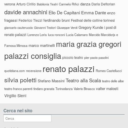
danza
verona
Arturo Cirillo
Daria Deflorian
Carmelo Rifici
Babilonia Teatri
davide annachini
Elio De Capitani
Emma Dante
enzo
fragassi
ferdinando bruni
Federico Tiezzi
Festival delle colline torinesi
Gregory Kunde
i post di
giancarlo cauteruccio
Giovanni Testori
Giuseppe Verdi
renato palazzi
Lorenzo Loris
luca ronconi
Lucia Calamaro
Marcido Marcidorjs e
maria grazia gregori
marco martinelli
Famosa Mimosa
palazzi consiglia
piccolo teatro
pier paolo pasolini
renato palazzi
recensione
Romeo Castellucci
quotidiana.com
silvia poletti
Teatro alla Scala
Stefano Massini
teatro delle albe
valter malosti
teatro franco parenti
tindaro granata
Torinodanza
Valerio Binasco
Virgilio Sieni
Cerca nel sito