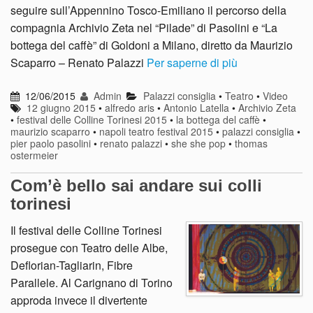
seguire sull’Appennino Tosco-Emiliano il percorso della
compagnia Archivio Zeta nel “Pilade” di Pasolini e “La
bottega del caffè” di Goldoni a Milano, diretto da Maurizio
Scaparro – Renato Palazzi
Per saperne di più
12/06/2015
Admin
Palazzi consiglia
•
Teatro
•
Video
12 giugno 2015
•
alfredo aris
•
Antonio Latella
•
Archivio Zeta
•
festival delle Colline Torinesi 2015
•
la bottega del caffè
•
maurizio scaparro
•
napoli teatro festival 2015
•
palazzi consiglia
•
pier paolo pasolini
•
renato palazzi
•
she she pop
•
thomas
ostermeier
Com’è bello sai andare sui colli
torinesi
Il festival delle Colline Torinesi
prosegue con Teatro delle Albe,
Deflorian-Tagliarin, Fibre
Parallele. Al Carignano di Torino
approda invece il divertente