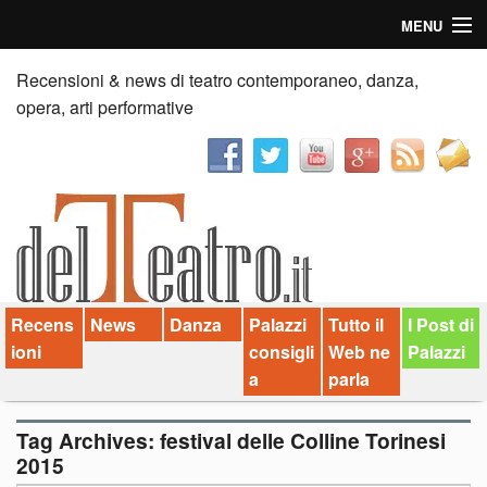
MENU
Home
Recensioni & news di teatro contemporaneo, danza,
opera, arti performative
Recensioni
Anticipazioni
News
Palazzi consiglia
Recens
News
Danza
Palazzi
Tutto il
I Post di
Video
ioni
consigli
Web ne
Palazzi
Chi siamo
a
parla
Contatti
Tag Archives:
festival delle Colline Torinesi
2015
dT in English