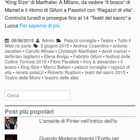
“King Size” di Marthaler. A Milano, da vedere “Il bosco” di
Mamet e il ritorno di Gifuni a Pasolini con “Ragazzi di vita”.
Comincia lunedì e prosegue fino al 14 “Teatri del sacro” a
Lucca
Per saperne di più
05/06/2015
Admin
Palazzi consiglia
•
Teatro
•
Tutto il
Web ne parla
5 giugno 2015
•
Andrea Cosentino
•
antonio
zavatteri
•
Carullo-Minasi
•
Christoph Marthaler
•
david mamet
•
deflorian-tagliarini
•
Elena Arvigo
•
Fabrizio Gifuni
•
festival delle
Colline Torinesi 2015
•
Fibre Parallele
•
fnny & alexander
•
il
bosco
•
King-Size
•
Marco Baliani
•
palazzi consiglia
•
ragazzi di
vita
•
renato palazzi
•
Roberto Rustioni
•
teatri del sacro 2015
•
Teatro delle Moire
•
teaytro delle albe
Post più popolari
L'amante di Pinter nell'intrico dell'io
Quando Modena diventa l’Egitto per