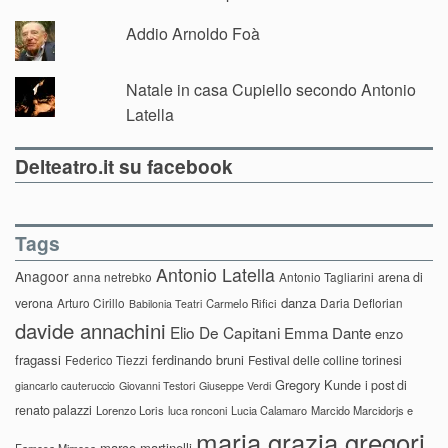
Addio Arnoldo Foà
Natale in casa Cupiello secondo Antonio
Latella
Delteatro.it su facebook
Tags
Antonio Latella
Anagoor
anna netrebko
Antonio Tagliarini
arena di
danza
verona
Arturo Cirillo
Daria Deflorian
Carmelo Rifici
Babilonia Teatri
davide annachini
Elio De Capitani
Emma Dante
enzo
fragassi
ferdinando bruni
Federico Tiezzi
Festival delle colline torinesi
Gregory Kunde
i post di
giancarlo cauteruccio
Giovanni Testori
Giuseppe Verdi
renato palazzi
Lorenzo Loris
luca ronconi
Lucia Calamaro
Marcido Marcidorjs e
maria grazia gregori
marco martinelli
Famosa Mimosa