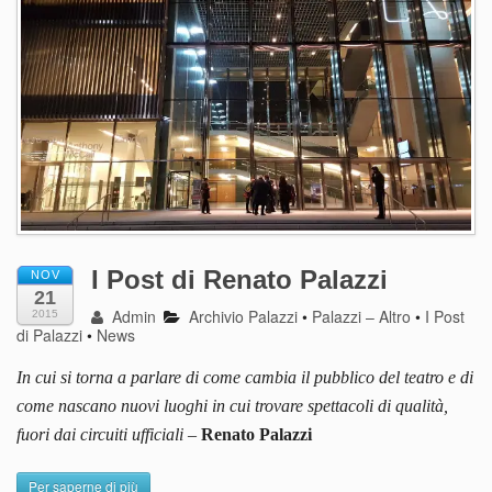
I Post di Renato Palazzi
NOV
21
Admin
Archivio Palazzi
•
Palazzi – Altro
•
I Post
2015
di Palazzi
•
News
In cui si torna a parlare di come cambia il pubblico del teatro e di
come nascano nuovi luoghi in cui trovare spettacoli di qualità,
fuori dai circuiti ufficiali
–
Renato Palazzi
Per saperne di più