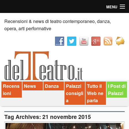
MENU
Home
Recensioni & news di teatro contemporaneo, danza,
opera, arti performative
Recensioni
Anticipazioni
News
Palazzi consiglia
Recens
News
Danza
Palazzi
Tutto il
I Post di
Video
ioni
consigli
Web ne
Palazzi
Chi siamo
a
parla
Contatti
Tag Archives:
21 novembre 2015
dT in English