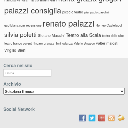
palazzi consiglia
piccolo teatro
pier paolo pasolini
renato palazzi
recensione
Romeo Castellucci
quotidiana.com
silvia poletti
Teatro alla Scala
Stefano Massini
teatro delle albe
valter malosti
teatro franco parenti
tindaro granata
Torinodanza
Valerio Binasco
Virgilio Sieni
Cerca nel sito
Archivio
Archivio
Social Network