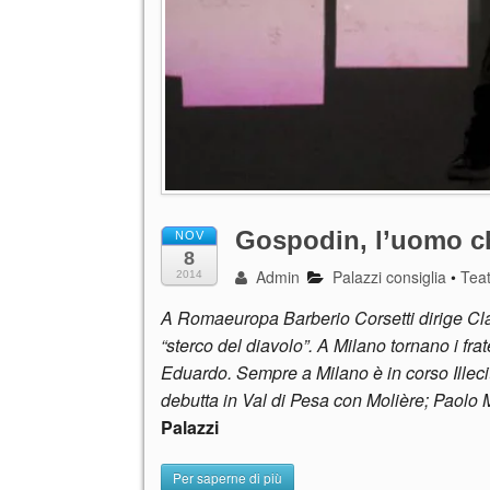
Gospodin, l’uomo c
NOV
8
Admin
Palazzi consiglia
•
Tea
2014
A Romaeuropa Barberio Corsetti dirige Cl
“sterco del diavolo”. A Milano tornano i frate
Eduardo. Sempre a Milano è in corso Illeci
debutta in Val di Pesa con Molière; Paolo M
Palazzi
Per saperne di più