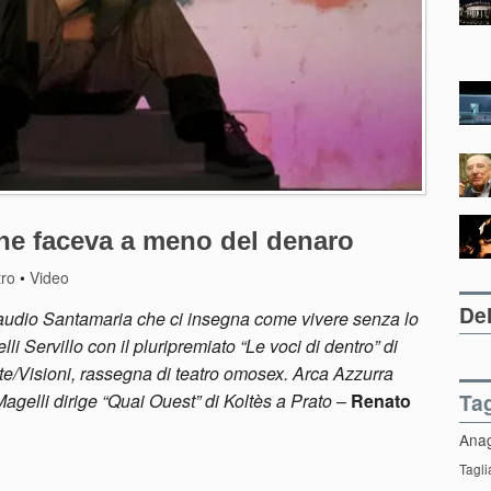
he faceva a meno del denaro
tro
•
Video
Del
audio Santamaria che ci insegna come vivere senza lo
lli Servillo con il pluripremiato “Le voci di dentro” di
te/Visioni, rassegna di teatro omosex. Arca Azzurra
Ta
agelli dirige “Quai Ouest” di Koltès a Prato
–
Renato
Ana
Tagli