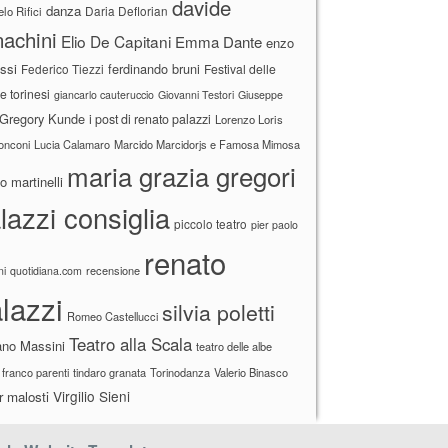
davide
danza
Daria Deflorian
lo Rifici
achini
Elio De Capitani
Emma Dante
enzo
ssi
ferdinando bruni
Federico Tiezzi
Festival delle
ne torinesi
giancarlo cauteruccio
Giovanni Testori
Giuseppe
Gregory Kunde
i post di renato palazzi
Lorenzo Loris
ronconi
Lucia Calamaro
Marcido Marcidorjs e Famosa Mimosa
maria grazia gregori
 martinelli
lazzi consiglia
piccolo teatro
pier paolo
renato
recensione
ni
quotidiana.com
lazzi
silvia poletti
Romeo Castellucci
Teatro alla Scala
ano Massini
teatro delle albe
 franco parenti
tindaro granata
Torinodanza
Valerio Binasco
Virgilio Sieni
r malosti