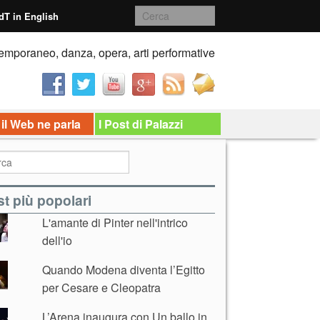
dT in English
emporaneo, danza, opera, arti performative
 il Web ne parla
I Post di Palazzi
t più popolari
L'amante di Pinter nell'intrico
dell'io
Quando Modena diventa l’Egitto
per Cesare e Cleopatra
L’Arena inaugura con Un ballo in