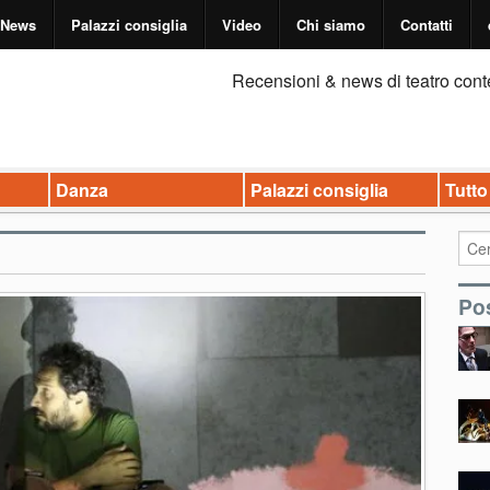
News
Palazzi consiglia
Video
Chi siamo
Contatti
Recensioni & news di teatro cont
Danza
Palazzi consiglia
Tutto
Pos