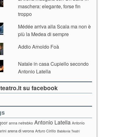
maschera: elegante, forse fin
troppo
Médée arriva alla Scala ma non è
più la Medea di sempre
Addio Arnoldo Foà
Natale in casa Cupiello secondo
Antonio Latella
teatro.it su facebook
gs
Antonio Latella
goor
anna netrebko
Antonio
arini
arena di verona
Arturo Cirillo
Babilonia Teatri