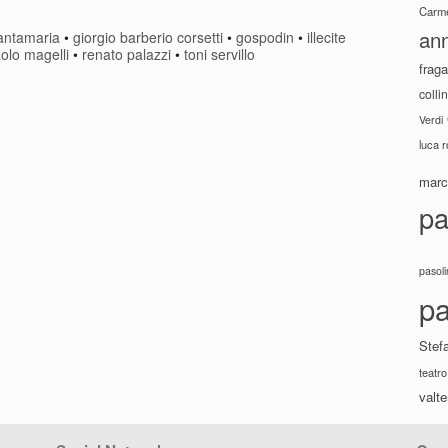
Carme
ann
santamaria
•
giorgio barberio corsetti
•
gospodin
•
illecite
olo magelli
•
renato palazzi
•
toni servillo
fraga
colli
Verdi
luca 
marco
pa
pasoli
pa
Stef
teatro
valte