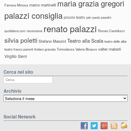
maria grazia gregori
marco martinelli
Famosa Mimosa
palazzi consiglia
piccolo teatro
pier paolo pasolini
renato palazzi
recensione
Romeo Castellucci
quotidiana.com
silvia poletti
Teatro alla Scala
Stefano Massini
teatro delle albe
valter malosti
teatro franco parenti
tindaro granata
Torinodanza
Valerio Binasco
Virgilio Sieni
Cerca nel sito
Archivio
Archivio
Social Network