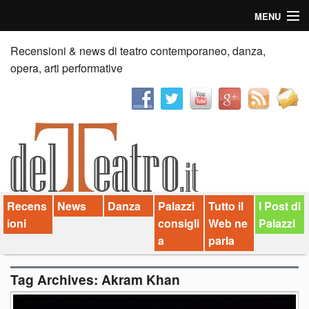
MENU
Home
Recensioni & news di teatro contemporaneo, danza,
opera, arti performative
Recensioni
Anticipazioni
News
Palazzi consiglia
Recens
News
Danza
Palazzi
Tutto il
I Post di
Video
ioni
consigli
Web ne
Palazzi
Chi siamo
a
parla
Contatti
Tag Archives:
Akram Khan
dT in English