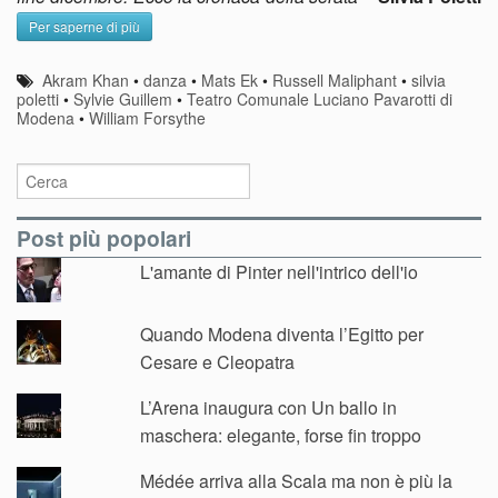
Per saperne di più
Akram Khan
•
danza
•
Mats Ek
•
Russell Maliphant
•
silvia
poletti
•
Sylvie Guillem
•
Teatro Comunale Luciano Pavarotti di
Modena
•
William Forsythe
Post più popolari
L'amante di Pinter nell'intrico dell'io
Quando Modena diventa l’Egitto per
Cesare e Cleopatra
L’Arena inaugura con Un ballo in
maschera: elegante, forse fin troppo
Médée arriva alla Scala ma non è più la