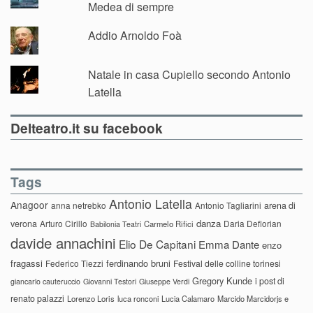
Medea di sempre
Addio Arnoldo Foà
Natale in casa Cupiello secondo Antonio
Latella
Delteatro.it su facebook
Tags
Antonio Latella
Anagoor
anna netrebko
Antonio Tagliarini
arena di
danza
verona
Arturo Cirillo
Daria Deflorian
Carmelo Rifici
Babilonia Teatri
davide annachini
Elio De Capitani
Emma Dante
enzo
fragassi
ferdinando bruni
Federico Tiezzi
Festival delle colline torinesi
Gregory Kunde
i post di
giancarlo cauteruccio
Giovanni Testori
Giuseppe Verdi
renato palazzi
Lorenzo Loris
luca ronconi
Lucia Calamaro
Marcido Marcidorjs e