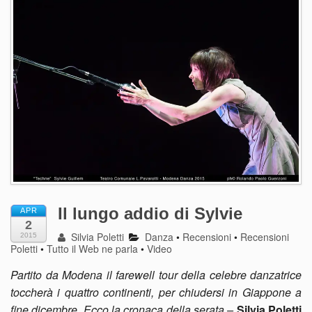
Il lungo addio di Sylvie
APR
2
Silvia Poletti
Danza
•
Recensioni
•
Recensioni
2015
Poletti
•
Tutto il Web ne parla
•
Video
Partito da Modena il farewell tour della celebre danzatrice
toccherà i quattro continenti, per chiudersi in Giappone a
fine dicembre. Ecco la cronaca della serata –
Silvia Poletti