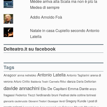
Médée arriva alla Scala ma non è più la
Medea di sempre
Addio Arnoldo Foà
Natale in casa Cupiello secondo Antonio
Latella
Delteatro.it su facebook
Tags
Antonio Latella
Anagoor
anna netrebko
Antonio Tagliarini
arena di
danza
verona
Arturo Cirillo
Daria Deflorian
Carmelo Rifici
Babilonia Teatri
davide annachini
Elio De Capitani
Emma Dante
enzo
fragassi
ferdinando bruni
Federico Tiezzi
Festival delle colline torinesi
Gregory Kunde
i post di
giancarlo cauteruccio
Giovanni Testori
Giuseppe Verdi
renato palazzi
Lorenzo Loris
luca ronconi
Lucia Calamaro
Marcido Marcidorjs e