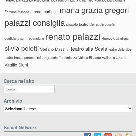
maria grazia gregori
marco martinelli
Famosa Mimosa
palazzi consiglia
piccolo teatro
pier paolo pasolini
renato palazzi
recensione
Romeo Castellucci
quotidiana.com
silvia poletti
Teatro alla Scala
Stefano Massini
teatro delle albe
valter malosti
teatro franco parenti
tindaro granata
Torinodanza
Valerio Binasco
Virgilio Sieni
Cerca nel sito
Archivio
Archivio
Social Network