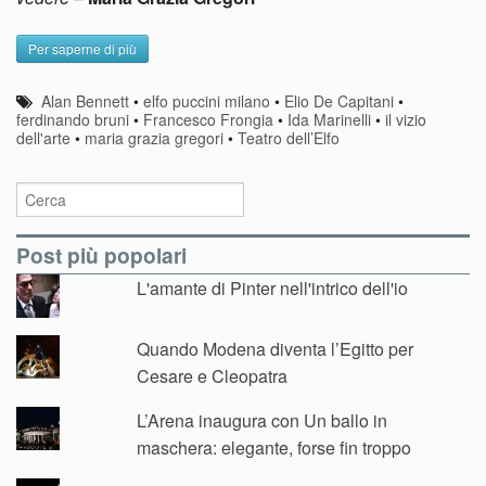
Per saperne di più
Alan Bennett
•
elfo puccini milano
•
Elio De Capitani
•
ferdinando bruni
•
Francesco Frongia
•
Ida Marinelli
•
il vizio
dell'arte
•
maria grazia gregori
•
Teatro dell’Elfo
Post più popolari
L'amante di Pinter nell'intrico dell'io
Quando Modena diventa l’Egitto per
Cesare e Cleopatra
L’Arena inaugura con Un ballo in
maschera: elegante, forse fin troppo