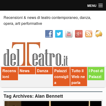
MENU
Home
Recensioni & news di teatro contemporaneo, danza,
opera, arti performative
Recensioni
Anticipazioni
News
Palazzi consiglia
Recens
News
Danza
Palazzi
Tutto il
I Post di
Video
ioni
consigli
Web ne
Palazzi
Chi siamo
a
parla
Contatti
Tag Archives:
Alan Bennett
dT in English