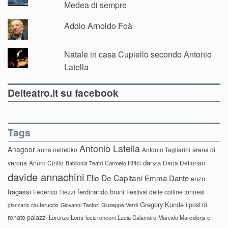
Medea di sempre
Addio Arnoldo Foà
Natale in casa Cupiello secondo Antonio
Latella
Delteatro.it su facebook
Tags
Antonio Latella
Anagoor
anna netrebko
Antonio Tagliarini
arena di
danza
verona
Arturo Cirillo
Daria Deflorian
Carmelo Rifici
Babilonia Teatri
davide annachini
Elio De Capitani
Emma Dante
enzo
fragassi
ferdinando bruni
Federico Tiezzi
Festival delle colline torinesi
Gregory Kunde
i post di
giancarlo cauteruccio
Giovanni Testori
Giuseppe Verdi
renato palazzi
Lorenzo Loris
luca ronconi
Lucia Calamaro
Marcido Marcidorjs e