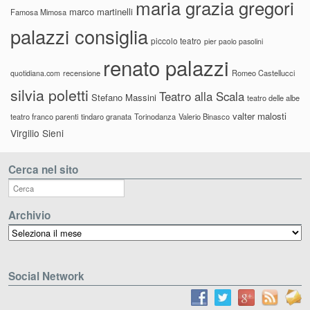
maria grazia gregori
marco martinelli
Famosa Mimosa
palazzi consiglia
piccolo teatro
pier paolo pasolini
renato palazzi
recensione
Romeo Castellucci
quotidiana.com
silvia poletti
Teatro alla Scala
Stefano Massini
teatro delle albe
valter malosti
teatro franco parenti
tindaro granata
Torinodanza
Valerio Binasco
Virgilio Sieni
Cerca nel sito
Archivio
Archivio
Social Network