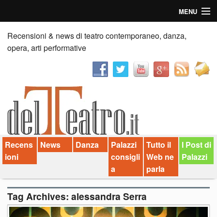
MENU
Home
Recensioni & news di teatro contemporaneo, danza,
opera, arti performative
Recensioni
Anticipazioni
News
Palazzi consiglia
Recens
News
Danza
Palazzi
Tutto il
I Post di
Video
ioni
consigli
Web ne
Palazzi
Chi siamo
a
parla
Contatti
Tag Archives:
alessandra Serra
dT in English