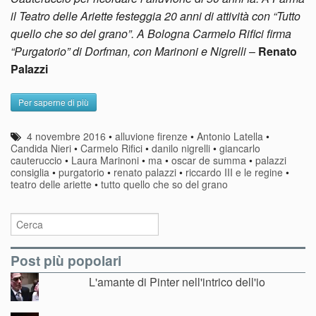
il Teatro delle Ariette festeggia 20 anni di attività con “Tutto
quello che so del grano”. A Bologna Carmelo Rifici firma
“Purgatorio” di Dorfman, con Marinoni e Nigrelli
–
Renato
Palazzi
Per saperne di più
4 novembre 2016
•
alluvione firenze
•
Antonio Latella
•
Candida Nieri
•
Carmelo Rifici
•
danilo nigrelli
•
giancarlo
cauteruccio
•
Laura Marinoni
•
ma
•
oscar de summa
•
palazzi
consiglia
•
purgatorio
•
renato palazzi
•
riccardo III e le regine
•
teatro delle ariette
•
tutto quello che so del grano
Post più popolari
L'amante di Pinter nell'intrico dell'io