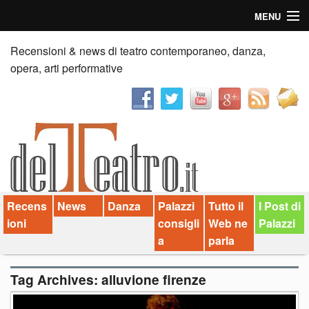
MENU
Home
Recensioni & news di teatro contemporaneo, danza,
opera, arti performative
Recensioni
Anticipazioni
News
Palazzi consiglia
Recens
News
Danza
Palazzi
Tutto il
I Post di
Video
ioni
consigli
Web ne
Palazzi
Chi siamo
a
parla
Contatti
Tag Archives:
alluvione firenze
dT in English