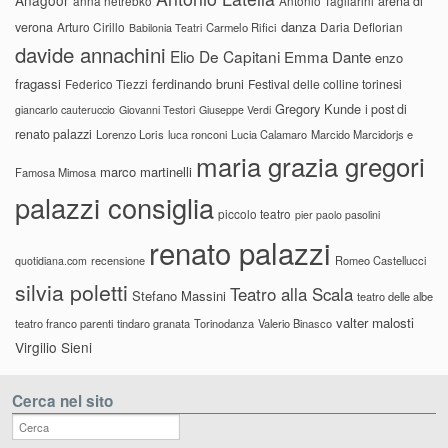
anna netrebko
Antonio Tagliarini
arena di
danza
verona
Arturo Cirillo
Daria Deflorian
Carmelo Rifici
Babilonia Teatri
davide annachini
Elio De Capitani
Emma Dante
enzo
fragassi
ferdinando bruni
Federico Tiezzi
Festival delle colline torinesi
Gregory Kunde
i post di
giancarlo cauteruccio
Giovanni Testori
Giuseppe Verdi
renato palazzi
Lorenzo Loris
luca ronconi
Lucia Calamaro
Marcido Marcidorjs e
maria grazia gregori
marco martinelli
Famosa Mimosa
palazzi consiglia
piccolo teatro
pier paolo pasolini
renato palazzi
recensione
Romeo Castellucci
quotidiana.com
silvia poletti
Teatro alla Scala
Stefano Massini
teatro delle albe
valter malosti
teatro franco parenti
tindaro granata
Torinodanza
Valerio Binasco
Virgilio Sieni
Cerca nel sito