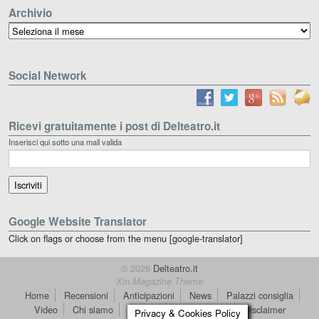
Archivio
Archivio
Social Network
Ricevi gratuitamente i post di Delteatro.it
Inserisci qui sotto una mail valida
Google Website Translator
Click on flags or choose from the menu [google-translator]
© 2026
Delteatro.it
Xin Magazine Theme
Home
Recensioni
Anticipazioni
News
Palazzi consiglia
Video
Chi siamo
Contatti
dT in English
Disclaimer
Privacy & Cookies Policy