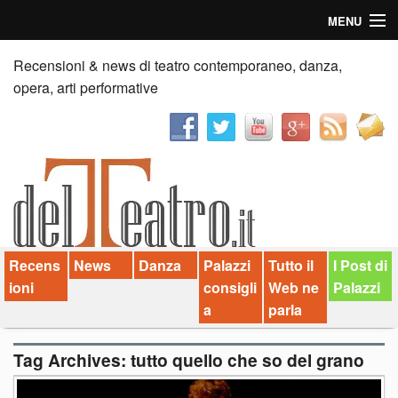
MENU
Home
Recensioni & news di teatro contemporaneo, danza,
opera, arti performative
Recensioni
Anticipazioni
News
Palazzi consiglia
Recens
News
Danza
Palazzi
Tutto il
I Post di
Video
ioni
consigli
Web ne
Palazzi
Chi siamo
a
parla
Contatti
Tag Archives:
tutto quello che so del grano
dT in English