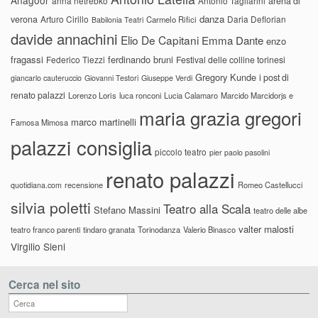
anna netrebko
Antonio Tagliarini
arena di
danza
verona
Arturo Cirillo
Daria Deflorian
Carmelo Rifici
Babilonia Teatri
davide annachini
Elio De Capitani
Emma Dante
enzo
fragassi
ferdinando bruni
Federico Tiezzi
Festival delle colline torinesi
Gregory Kunde
i post di
giancarlo cauteruccio
Giovanni Testori
Giuseppe Verdi
renato palazzi
Lorenzo Loris
luca ronconi
Lucia Calamaro
Marcido Marcidorjs e
maria grazia gregori
marco martinelli
Famosa Mimosa
palazzi consiglia
piccolo teatro
pier paolo pasolini
renato palazzi
recensione
Romeo Castellucci
quotidiana.com
silvia poletti
Teatro alla Scala
Stefano Massini
teatro delle albe
valter malosti
teatro franco parenti
tindaro granata
Torinodanza
Valerio Binasco
Virgilio Sieni
Cerca nel sito