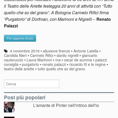
il Teatro delle Ariette festeggia 20 anni di attività con “Tutto
quello che so del grano”. A Bologna Carmelo Rifici firma
“Purgatorio” di Dorfman, con Marinoni e Nigrelli
–
Renato
Palazzi
Per saperne di più
4 novembre 2016
•
alluvione firenze
•
Antonio Latella
•
Candida Nieri
•
Carmelo Rifici
•
danilo nigrelli
•
giancarlo
cauteruccio
•
Laura Marinoni
•
ma
•
oscar de summa
•
palazzi
consiglia
•
purgatorio
•
renato palazzi
•
riccardo III e le regine
•
teatro delle ariette
•
tutto quello che so del grano
Post più popolari
L'amante di Pinter nell'intrico dell'io