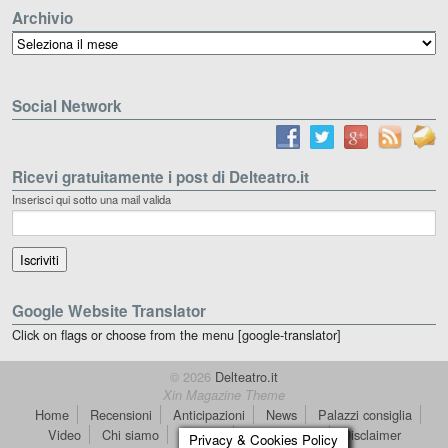
Archivio
Archivio
Social Network
Ricevi gratuitamente i post di Delteatro.it
Inserisci qui sotto una mail valida
Google Website Translator
Click on flags or choose from the menu [google-translator]
© 2026
Delteatro.it
Xin Magazine Theme
Home
Recensioni
Anticipazioni
News
Palazzi consiglia
Video
Chi siamo
Contatti
dT in English
Disclaimer
Privacy & Cookies Policy