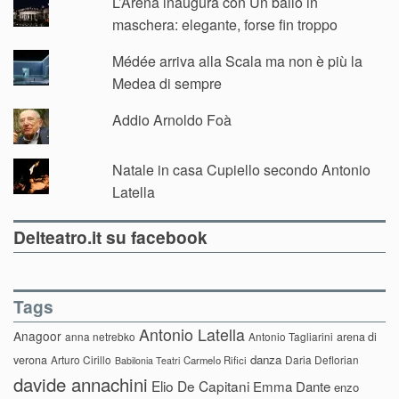
L’Arena inaugura con Un ballo in
maschera: elegante, forse fin troppo
Médée arriva alla Scala ma non è più la
Medea di sempre
Addio Arnoldo Foà
Natale in casa Cupiello secondo Antonio
Latella
Delteatro.it su facebook
Tags
Antonio Latella
Anagoor
anna netrebko
Antonio Tagliarini
arena di
danza
verona
Arturo Cirillo
Daria Deflorian
Carmelo Rifici
Babilonia Teatri
davide annachini
Elio De Capitani
Emma Dante
enzo