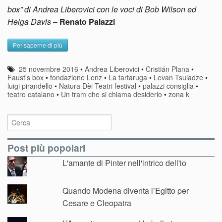
box” di Andrea Liberovici con le voci di Bob Wilson ed
Helga Davis
–
Renato Palazzi
Per saperne di più
25 novembre 2016
•
Andrea Liberovici
•
Cristián Plana
•
Faust's box
•
fondazione Lenz
•
La tartaruga
•
Levan Tsuladze
•
luigi pirandello
•
Natura Dèi Teatri festival
•
palazzi consiglia
•
teatro catalano
•
Un tram che si chiama desiderio
•
zona k
Post più popolari
L'amante di Pinter nell'intrico dell'io
Quando Modena diventa l’Egitto per
Cesare e Cleopatra