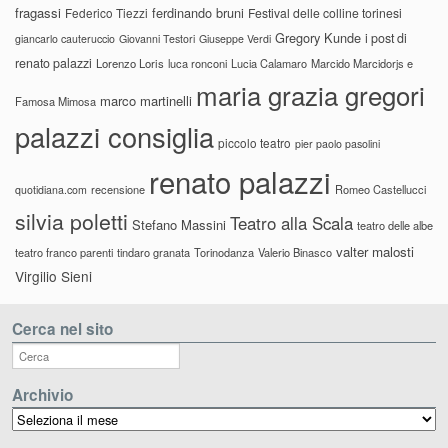
fragassi
ferdinando bruni
Federico Tiezzi
Festival delle colline torinesi
Gregory Kunde
i post di
giancarlo cauteruccio
Giovanni Testori
Giuseppe Verdi
renato palazzi
Lorenzo Loris
luca ronconi
Lucia Calamaro
Marcido Marcidorjs e
maria grazia gregori
marco martinelli
Famosa Mimosa
palazzi consiglia
piccolo teatro
pier paolo pasolini
renato palazzi
recensione
Romeo Castellucci
quotidiana.com
silvia poletti
Teatro alla Scala
Stefano Massini
teatro delle albe
valter malosti
teatro franco parenti
tindaro granata
Torinodanza
Valerio Binasco
Virgilio Sieni
Cerca nel sito
Archivio
Archivio