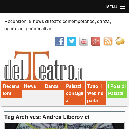
MENU
Home
Recensioni & news di teatro contemporaneo, danza,
opera, arti performative
Recensioni
Anticipazioni
News
Palazzi consiglia
Recens
News
Danza
Palazzi
Tutto il
I Post di
Video
ioni
consigli
Web ne
Palazzi
Chi siamo
a
parla
Contatti
Tag Archives:
Andrea Liberovici
dT in English