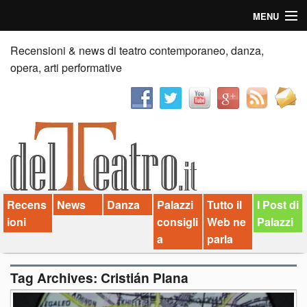
MENU
Home
Recensioni & news di teatro contemporaneo, danza,
opera, arti performative
Recensioni
Anticipazioni
News
Palazzi consiglia
Recens
News
Danza
Palazzi
Tutto il
I Post di
Video
ioni
consigli
Web ne
Palazzi
Chi siamo
a
parla
Contatti
Tag Archives:
Cristián Plana
dT in English