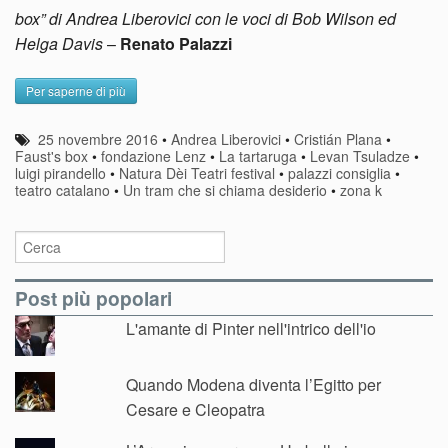
box” di Andrea Liberovici con le voci di Bob Wilson ed
Helga Davis
–
Renato Palazzi
Per saperne di più
25 novembre 2016
•
Andrea Liberovici
•
Cristián Plana
•
Faust's box
•
fondazione Lenz
•
La tartaruga
•
Levan Tsuladze
•
luigi pirandello
•
Natura Dèi Teatri festival
•
palazzi consiglia
•
teatro catalano
•
Un tram che si chiama desiderio
•
zona k
Post più popolari
L'amante di Pinter nell'intrico dell'io
Quando Modena diventa l’Egitto per
Cesare e Cleopatra