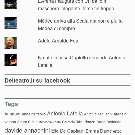
L’Arena inaugura con Un ballo in
maschera: elegante, forse fin troppo
Médée arriva alla Scala ma non è più la
Medea di sempre
Addio Arnoldo Foà
Natale in casa Cupiello secondo Antonio
Latella
Delteatro.it su facebook
Tags
Antonio Latella
Anagoor
anna netrebko
Antonio Tagliarini
arena di
danza
verona
Arturo Cirillo
Daria Deflorian
Carmelo Rifici
Babilonia Teatri
davide annachini
Elio De Capitani
Emma Dante
enzo