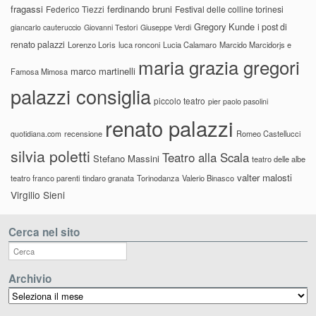
fragassi
ferdinando bruni
Federico Tiezzi
Festival delle colline torinesi
Gregory Kunde
i post di
giancarlo cauteruccio
Giovanni Testori
Giuseppe Verdi
renato palazzi
Lorenzo Loris
luca ronconi
Lucia Calamaro
Marcido Marcidorjs e
maria grazia gregori
marco martinelli
Famosa Mimosa
palazzi consiglia
piccolo teatro
pier paolo pasolini
renato palazzi
recensione
Romeo Castellucci
quotidiana.com
silvia poletti
Teatro alla Scala
Stefano Massini
teatro delle albe
valter malosti
teatro franco parenti
tindaro granata
Torinodanza
Valerio Binasco
Virgilio Sieni
Cerca nel sito
Archivio
Archivio