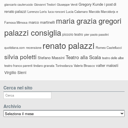
Gregory Kunde
i post di
giancarlo cauteruccio
Giovanni Testori
Giuseppe Verdi
renato palazzi
Lorenzo Loris
luca ronconi
Lucia Calamaro
Marcido Marcidorjs e
maria grazia gregori
marco martinelli
Famosa Mimosa
palazzi consiglia
piccolo teatro
pier paolo pasolini
renato palazzi
recensione
Romeo Castellucci
quotidiana.com
silvia poletti
Teatro alla Scala
Stefano Massini
teatro delle albe
valter malosti
teatro franco parenti
tindaro granata
Torinodanza
Valerio Binasco
Virgilio Sieni
Cerca nel sito
Archivio
Archivio