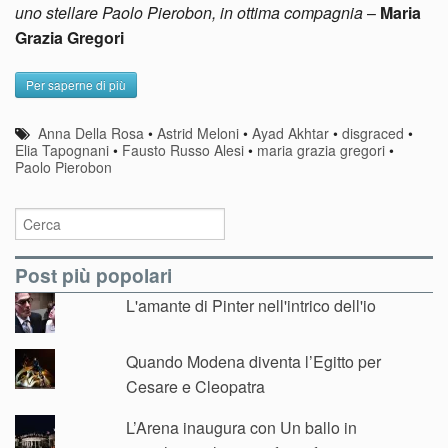
uno stellare Paolo Pierobon, in ottima compagnia
–
Maria
Grazia Gregori
Per saperne di più
Anna Della Rosa
•
Astrid Meloni
•
Ayad Akhtar
•
disgraced
•
Elia Tapognani
•
Fausto Russo Alesi
•
maria grazia gregori
•
Paolo Pierobon
Post più popolari
L'amante di Pinter nell'intrico dell'io
Quando Modena diventa l’Egitto per
Cesare e Cleopatra
L’Arena inaugura con Un ballo in