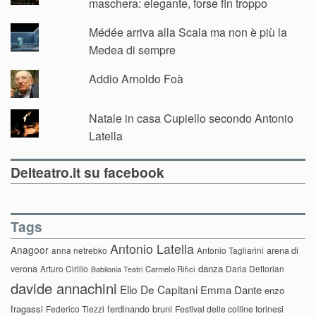
maschera: elegante, forse fin troppo
Médée arriva alla Scala ma non è più la
Medea di sempre
Addio Arnoldo Foà
Natale in casa Cupiello secondo Antonio
Latella
Delteatro.it su facebook
Tags
Antonio Latella
Anagoor
anna netrebko
Antonio Tagliarini
arena di
danza
verona
Arturo Cirillo
Daria Deflorian
Carmelo Rifici
Babilonia Teatri
davide annachini
Elio De Capitani
Emma Dante
enzo
fragassi
ferdinando bruni
Federico Tiezzi
Festival delle colline torinesi