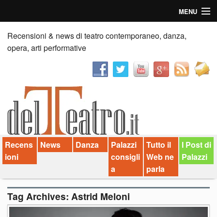
MENU
Home
Recensioni & news di teatro contemporaneo, danza,
opera, arti performative
Recensioni
Anticipazioni
News
Palazzi consiglia
Recens
News
Danza
Palazzi
Tutto il
I Post di
Video
ioni
consigli
Web ne
Palazzi
Chi siamo
a
parla
Contatti
Tag Archives:
Astrid Meloni
dT in English