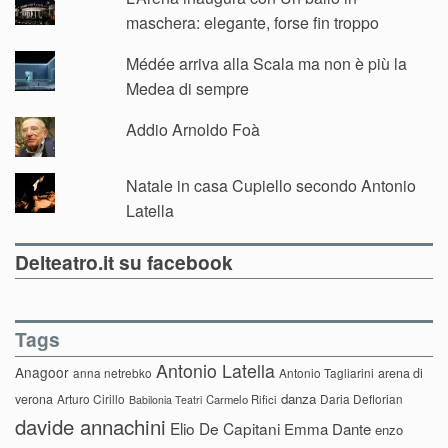
maschera: elegante, forse fin troppo
Médée arriva alla Scala ma non è più la
Medea di sempre
Addio Arnoldo Foà
Natale in casa Cupiello secondo Antonio
Latella
Delteatro.it su facebook
Tags
Antonio Latella
Anagoor
anna netrebko
Antonio Tagliarini
arena di
danza
verona
Arturo Cirillo
Daria Deflorian
Carmelo Rifici
Babilonia Teatri
davide annachini
Elio De Capitani
Emma Dante
enzo