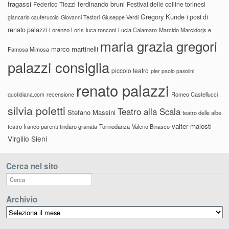
fragassi
ferdinando bruni
Federico Tiezzi
Festival delle colline torinesi
Gregory Kunde
i post di
giancarlo cauteruccio
Giovanni Testori
Giuseppe Verdi
renato palazzi
Lorenzo Loris
luca ronconi
Lucia Calamaro
Marcido Marcidorjs e
maria grazia gregori
marco martinelli
Famosa Mimosa
palazzi consiglia
piccolo teatro
pier paolo pasolini
renato palazzi
recensione
Romeo Castellucci
quotidiana.com
silvia poletti
Teatro alla Scala
Stefano Massini
teatro delle albe
valter malosti
teatro franco parenti
tindaro granata
Torinodanza
Valerio Binasco
Virgilio Sieni
Cerca nel sito
Archivio
Archivio