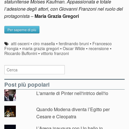
statunitense Moises Kaufman. Appassionata e totale
l’adesione degli attori, con Giovanni Franzoni nel ruolo del
protagonista
–
Maria Grazia Gregori
Per saperne di più
atti osceni
•
ciro masella
•
ferdinando bruni
•
Francesco
Frongia
•
maria grazia gregori
•
Oscar Wilde
•
recensione
•
Riccardo Buffonini
•
vittorio franzoni
Post più popolari
L'amante di Pinter nell'intrico dell'io
Quando Modena diventa l’Egitto per
Cesare e Cleopatra
L’Arena inaugura con Un ballo in