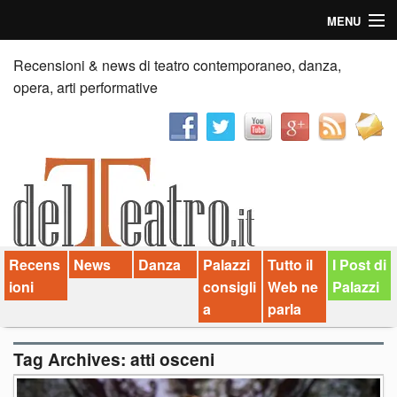
MENU
Home
Recensioni & news di teatro contemporaneo, danza,
opera, arti performative
Recensioni
Anticipazioni
News
Palazzi consiglia
Recens
News
Danza
Palazzi
Tutto il
I Post di
Video
ioni
consigli
Web ne
Palazzi
Chi siamo
a
parla
Contatti
Tag Archives:
atti osceni
dT in English