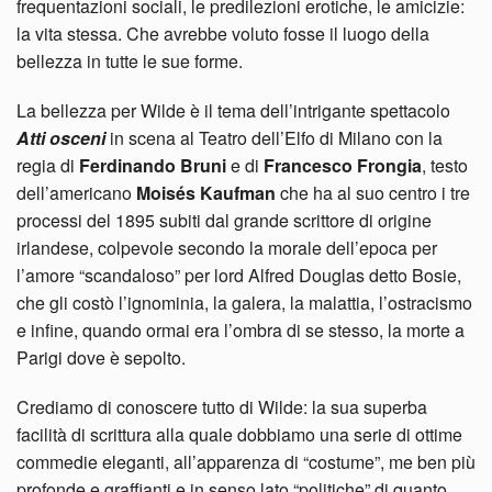
frequentazioni sociali, le predilezioni erotiche, le amicizie:
la vita stessa. Che avrebbe voluto fosse il luogo della
bellezza in tutte le sue forme.
La bellezza per Wilde è il tema dell’intrigante spettacolo
Atti osceni
in scena al Teatro dell’Elfo di Milano con la
regia di
Ferdinando Bruni
e di
Francesco Frongia
, testo
dell’americano
Moisés Kaufman
che ha al suo centro i tre
processi del 1895 subiti dal grande scrittore di origine
irlandese, colpevole secondo la morale dell’epoca per
l’amore “scandaloso” per lord Alfred Douglas detto Bosie,
che gli costò l’ignominia, la galera, la malattia, l’ostracismo
e infine, quando ormai era l’ombra di se stesso, la morte a
Parigi dove è sepolto.
Crediamo di conoscere tutto di Wilde: la sua superba
facilità di scrittura alla quale dobbiamo una serie di ottime
commedie eleganti, all’apparenza di “costume”, me ben più
profonde e graffianti e in senso lato “politiche” di quanto