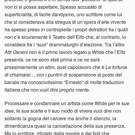
non ci si possa aspettare. Spesso accusato di
superficialità, di facile dandysmo, uno scrittore come lui
che si considerava alla stregua di un’opera d’arte vivente
ha spesso preso in contropiede i propri detrattori fra i quali
non c’è sicuramente il Teatro dell’Elfo che, al contrario, lo
considera fra i “suoi” drammaturghi d’elezione. Tra l’altro
Atti Osceni
non è il primo lavoro legato a Wilde che l’Elfo
presenta: ce ne sono stati prima e ce ne sarà
prossimamente un altro, quel capolavoro che è
La fortuna
di chiamarsi
… con i puntini di sospensione al posto del
banale ma conosciutissimo “Ernesto” di molte traduzioni
italiane che non vuol dire proprio niente.
Processare e condannare un artista come Wilde per le sue
idee, le sue scelte e il suo modo di vivere vuol dire non
soltanto la gogna del carcere ma anche il silenzio, la
dimenticanza quasi la cancellazione della sua presenza.
Ma lo scrittore, rifiutato dalla moglie e dai figli che