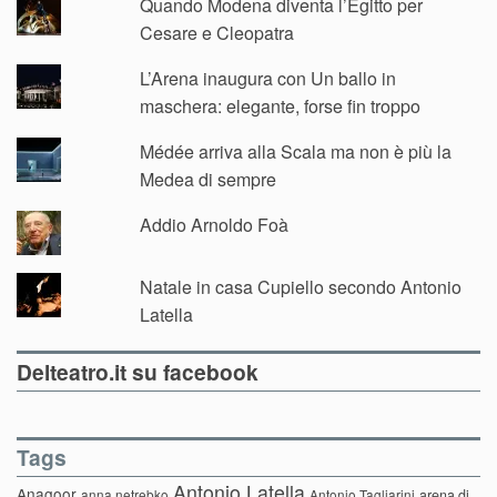
Quando Modena diventa l’Egitto per
Cesare e Cleopatra
L’Arena inaugura con Un ballo in
maschera: elegante, forse fin troppo
Médée arriva alla Scala ma non è più la
Medea di sempre
Addio Arnoldo Foà
Natale in casa Cupiello secondo Antonio
Latella
Delteatro.it su facebook
Tags
Antonio Latella
Anagoor
anna netrebko
Antonio Tagliarini
arena di