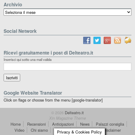
Archivio
Archivio
Social Network
Ricevi gratuitamente i post di Delteatro.it
Inserisci qui sotto una mail valida
Google Website Translator
Click on flags or choose from the menu [google-translator]
© 2026
Delteatro.it
Xin Magazine Theme
Home
Recensioni
Anticipazioni
News
Palazzi consiglia
Video
Chi siamo
Contatti
dT in English
Disclaimer
Privacy & Cookies Policy