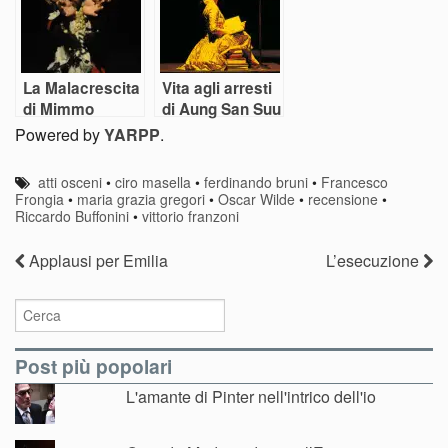
La Malacrescita
Vita agli arresti
di Mimmo
di Aung San Suu
Borrelli
Kyi
Powered by
YARPP
.
atti osceni
•
ciro masella
•
ferdinando bruni
•
Francesco
Frongia
•
maria grazia gregori
•
Oscar Wilde
•
recensione
•
Riccardo Buffonini
•
vittorio franzoni
Applausi per Emilia
L’esecuzione
Post più popolari
L'amante di Pinter nell'intrico dell'io