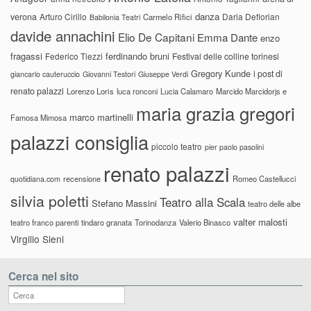
danza
verona
Arturo Cirillo
Daria Deflorian
Carmelo Rifici
Babilonia Teatri
davide annachini
Elio De Capitani
Emma Dante
enzo
fragassi
ferdinando bruni
Federico Tiezzi
Festival delle colline torinesi
Gregory Kunde
i post di
giancarlo cauteruccio
Giovanni Testori
Giuseppe Verdi
renato palazzi
Lorenzo Loris
luca ronconi
Lucia Calamaro
Marcido Marcidorjs e
maria grazia gregori
marco martinelli
Famosa Mimosa
palazzi consiglia
piccolo teatro
pier paolo pasolini
renato palazzi
recensione
Romeo Castellucci
quotidiana.com
silvia poletti
Teatro alla Scala
Stefano Massini
teatro delle albe
valter malosti
teatro franco parenti
tindaro granata
Torinodanza
Valerio Binasco
Virgilio Sieni
Cerca nel sito