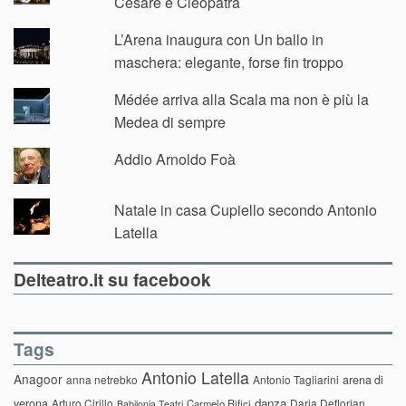
Cesare e Cleopatra
L’Arena inaugura con Un ballo in
maschera: elegante, forse fin troppo
Médée arriva alla Scala ma non è più la
Medea di sempre
Addio Arnoldo Foà
Natale in casa Cupiello secondo Antonio
Latella
Delteatro.it su facebook
Tags
Antonio Latella
Anagoor
anna netrebko
Antonio Tagliarini
arena di
danza
verona
Arturo Cirillo
Daria Deflorian
Carmelo Rifici
Babilonia Teatri