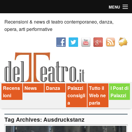
MENU
Home
Recensioni & news di teatro contemporaneo, danza,
opera, arti performative
Recensioni
Anticipazioni
News
Palazzi consiglia
Recens
News
Danza
Palazzi
Tutto il
I Post di
Video
ioni
consigli
Web ne
Palazzi
Chi siamo
a
parla
Contatti
Tag Archives:
Ausdruckstanz
dT in English