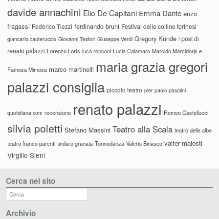
davide annachini
Elio De Capitani
Emma Dante
enzo
fragassi
ferdinando bruni
Federico Tiezzi
Festival delle colline torinesi
Gregory Kunde
i post di
giancarlo cauteruccio
Giovanni Testori
Giuseppe Verdi
renato palazzi
Lorenzo Loris
luca ronconi
Lucia Calamaro
Marcido Marcidorjs e
maria grazia gregori
marco martinelli
Famosa Mimosa
palazzi consiglia
piccolo teatro
pier paolo pasolini
renato palazzi
recensione
Romeo Castellucci
quotidiana.com
silvia poletti
Teatro alla Scala
Stefano Massini
teatro delle albe
valter malosti
teatro franco parenti
tindaro granata
Torinodanza
Valerio Binasco
Virgilio Sieni
Cerca nel sito
Archivio