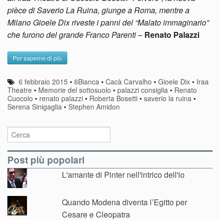
pièce di Saverio La Ruina, giunge a Roma, mentre a
Milano Gioele Dix riveste i panni del “Malato immaginario”
che furono del grande Franco Parenti
–
Renato Palazzi
Per saperne di più
6 febbraio 2015
•
6Bianca
•
Cacà Carvalho
•
Gioele Dix
•
Iraa
Theatre
•
Memorie del sottosuolo
•
palazzi consiglia
•
Renato
Cuocolo
•
renato palazzi
•
Roberta Bosetti
•
saverio la ruina
•
Serena Sinigaglia
•
Stephen Amidon
Post più popolari
L'amante di Pinter nell'intrico dell'io
Quando Modena diventa l’Egitto per
Cesare e Cleopatra