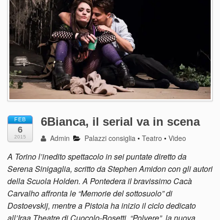
6Bianca, il serial va in scena
FEB
6
Admin
Palazzi consiglia
•
Teatro
•
Video
2015
A Torino l’inedito spettacolo in sei puntate diretto da
Serena Sinigaglia, scritto da Stephen Amidon con gli autori
della Scuola Holden. A Pontedera il bravissimo Cacà
Carvalho affronta le “Memorie del sottosuolo” di
Dostoevskij, mentre a Pistoia ha inizio il ciclo dedicato
all’Iraa Theatre di Cuocolo-Bosetti. “Polvere”, la nuova