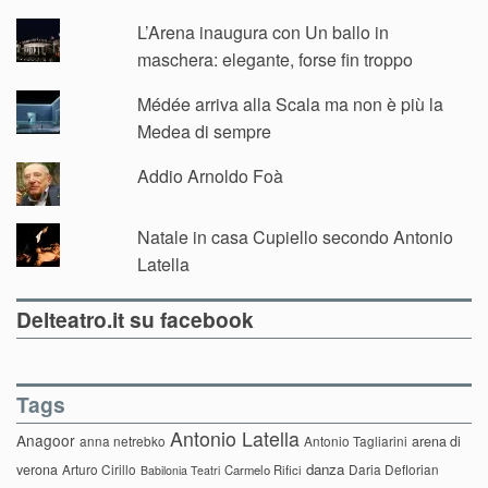
L’Arena inaugura con Un ballo in
maschera: elegante, forse fin troppo
Médée arriva alla Scala ma non è più la
Medea di sempre
Addio Arnoldo Foà
Natale in casa Cupiello secondo Antonio
Latella
Delteatro.it su facebook
Tags
Antonio Latella
Anagoor
anna netrebko
Antonio Tagliarini
arena di
danza
verona
Arturo Cirillo
Daria Deflorian
Carmelo Rifici
Babilonia Teatri