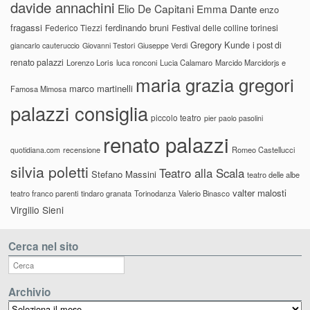
davide annachini
Elio De Capitani
Emma Dante
enzo
fragassi
ferdinando bruni
Federico Tiezzi
Festival delle colline torinesi
Gregory Kunde
i post di
giancarlo cauteruccio
Giovanni Testori
Giuseppe Verdi
renato palazzi
Lorenzo Loris
luca ronconi
Lucia Calamaro
Marcido Marcidorjs e
maria grazia gregori
marco martinelli
Famosa Mimosa
palazzi consiglia
piccolo teatro
pier paolo pasolini
renato palazzi
recensione
Romeo Castellucci
quotidiana.com
silvia poletti
Teatro alla Scala
Stefano Massini
teatro delle albe
valter malosti
teatro franco parenti
tindaro granata
Torinodanza
Valerio Binasco
Virgilio Sieni
Cerca nel sito
Archivio
Archivio