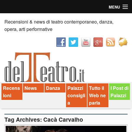
MENU
Home
Recensioni & news di teatro contemporaneo, danza,
opera, arti performative
Recensioni
Anticipazioni
News
Palazzi consiglia
Recens
News
Danza
Palazzi
Tutto il
I Post di
Video
ioni
consigli
Web ne
Palazzi
Chi siamo
a
parla
Contatti
Tag Archives:
Cacà Carvalho
dT in English