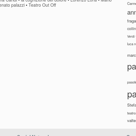
Carme
enato palazzi
•
Teatro Out Off
ann
fraga
colli
Verdi
luca 
marco
pa
pasoli
pa
Stef
teatro
valte