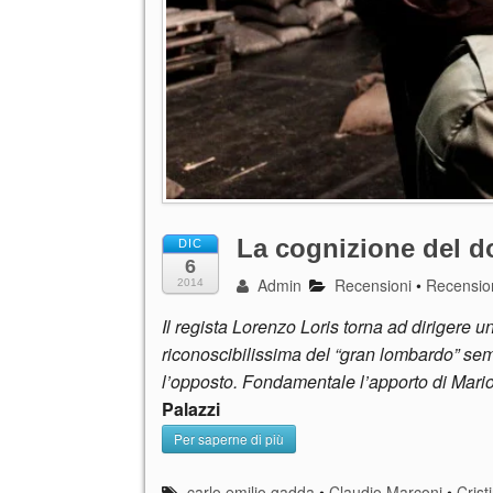
La cognizione del d
DIC
6
Admin
Recensioni
•
Recension
2014
Il regista Lorenzo Loris torna ad dirigere 
riconoscibilissima del “gran lombardo” sem
l’opposto. Fondamentale l’apporto di Mar
Palazzi
Per saperne di più
carlo emilio gadda
•
Claudio Marconi
•
Crist