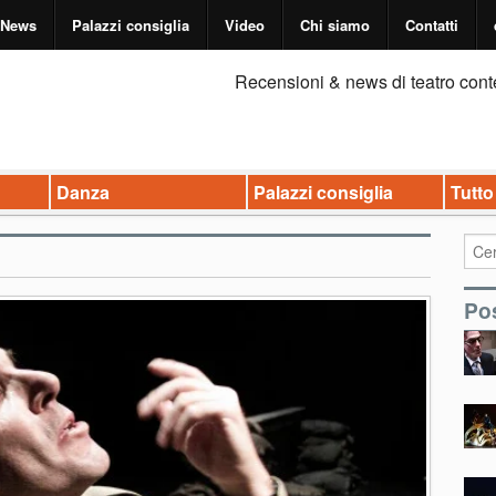
News
Palazzi consiglia
Video
Chi siamo
Contatti
Recensioni & news di teatro cont
Danza
Palazzi consiglia
Tutto
Pos