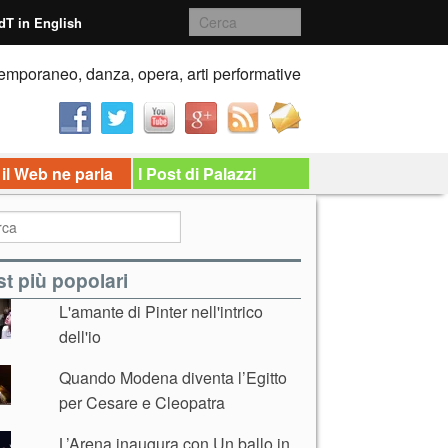
dT in English
emporaneo, danza, opera, arti performative
 il Web ne parla
I Post di Palazzi
t più popolari
L'amante di Pinter nell'intrico
dell'io
Quando Modena diventa l’Egitto
per Cesare e Cleopatra
L’Arena inaugura con Un ballo in