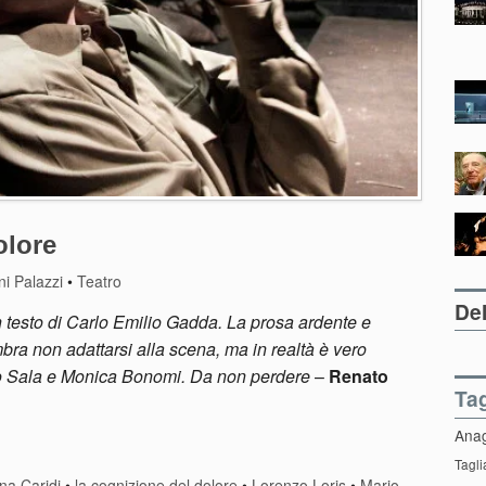
olore
i Palazzi
•
Teatro
Del
un testo di Carlo Emilio Gadda. La prosa ardente e
bra non adattarsi alla scena, ma in realtà è vero
io Sala e Monica Bonomi. Da non perdere
–
Renato
Ta
Ana
Tagli
ina Caridi
•
la cognizione del dolore
•
Lorenzo Loris
•
Mario