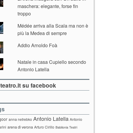
maschera: elegante, forse fin
troppo
Médée arriva alla Scala ma non è
più la Medea di sempre
Addio Arnoldo Foà
Natale in casa Cupiello secondo
Antonio Latella
teatro.it su facebook
gs
Antonio Latella
goor
anna netrebko
Antonio
arini
arena di verona
Arturo Cirillo
Babilonia Teatri