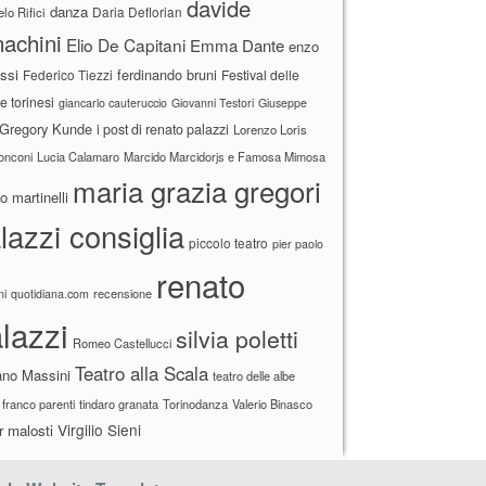
davide
danza
Daria Deflorian
lo Rifici
achini
Elio De Capitani
Emma Dante
enzo
ssi
ferdinando bruni
Federico Tiezzi
Festival delle
ne torinesi
giancarlo cauteruccio
Giovanni Testori
Giuseppe
Gregory Kunde
i post di renato palazzi
Lorenzo Loris
ronconi
Lucia Calamaro
Marcido Marcidorjs e Famosa Mimosa
maria grazia gregori
 martinelli
lazzi consiglia
piccolo teatro
pier paolo
renato
recensione
ni
quotidiana.com
lazzi
silvia poletti
Romeo Castellucci
Teatro alla Scala
ano Massini
teatro delle albe
 franco parenti
tindaro granata
Torinodanza
Valerio Binasco
Virgilio Sieni
r malosti