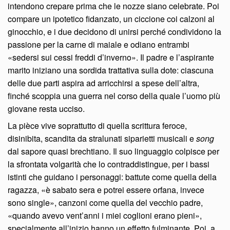
intendono crepare prima che le nozze siano celebrate. Poi
compare un ipotetico fidanzato, un ciccione coi calzoni al
ginocchio, e i due decidono di unirsi perché condividono la
passione per la carne di maiale e odiano entrambi
«sedersi sui cessi freddi d’inverno». Il padre e l’aspirante
marito iniziano una sordida trattativa sulla dote: ciascuna
delle due parti aspira ad arricchirsi a spese dell’altra,
finché scoppia una guerra nel corso della quale l’uomo più
giovane resta ucciso.
La pièce vive soprattutto di quella scrittura feroce,
disinibita, scandita da stralunati siparietti musicali e
song
dal sapore quasi brechtiano. Il suo linguaggio colpisce per
la sfrontata volgarità che lo contraddistingue, per i bassi
istinti che guidano i personaggi: battute come quella della
ragazza, «è sabato sera e potrei essere orfana, invece
sono single», canzoni come quella del vecchio padre,
«quando avevo vent’anni i miei coglioni erano pieni»,
specialmente all’inizio hanno un effetto fulminante. Poi, a