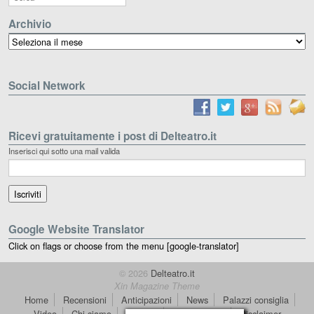
Archivio
Archivio
Social Network
Ricevi gratuitamente i post di Delteatro.it
Inserisci qui sotto una mail valida
Google Website Translator
Click on flags or choose from the menu [google-translator]
© 2026
Delteatro.it
Xin Magazine Theme
Home
Recensioni
Anticipazioni
News
Palazzi consiglia
Video
Chi siamo
Contatti
dT in English
Disclaimer