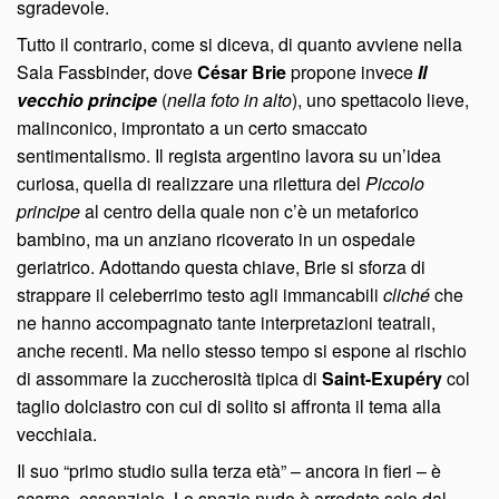
sgradevole.
Tutto il contrario, come si diceva, di quanto avviene nella
Sala Fassbinder, dove
César Brie
propone invece
Il
vecchio principe
(
nella foto in alto
), uno spettacolo lieve,
malinconico, improntato a un certo smaccato
sentimentalismo. Il regista argentino lavora su un’idea
curiosa, quella di realizzare una rilettura del
Piccolo
principe
al centro della quale non c’è un metaforico
bambino, ma un anziano ricoverato in un ospedale
geriatrico. Adottando questa chiave, Brie si sforza di
strappare il celeberrimo testo agli immancabili
cliché
che
ne hanno accompagnato tante interpretazioni teatrali,
anche recenti. Ma nello stesso tempo si espone al rischio
di assommare la zuccherosità tipica di
Saint-Exupéry
col
taglio dolciastro con cui di solito si affronta il tema alla
vecchiaia.
Il suo “primo studio sulla terza età” – ancora in fieri – è
scarno, essenziale. Lo spazio nudo è arredato solo dal