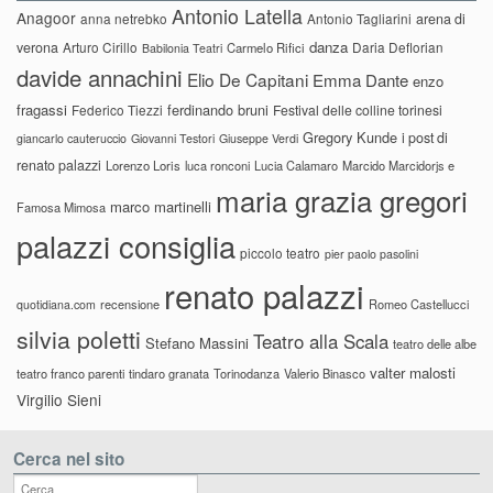
Antonio Latella
Anagoor
anna netrebko
Antonio Tagliarini
arena di
danza
verona
Arturo Cirillo
Daria Deflorian
Carmelo Rifici
Babilonia Teatri
davide annachini
Elio De Capitani
Emma Dante
enzo
fragassi
ferdinando bruni
Federico Tiezzi
Festival delle colline torinesi
Gregory Kunde
i post di
giancarlo cauteruccio
Giovanni Testori
Giuseppe Verdi
renato palazzi
Lorenzo Loris
luca ronconi
Lucia Calamaro
Marcido Marcidorjs e
maria grazia gregori
marco martinelli
Famosa Mimosa
palazzi consiglia
piccolo teatro
pier paolo pasolini
renato palazzi
recensione
Romeo Castellucci
quotidiana.com
silvia poletti
Teatro alla Scala
Stefano Massini
teatro delle albe
valter malosti
teatro franco parenti
tindaro granata
Torinodanza
Valerio Binasco
Virgilio Sieni
Cerca nel sito