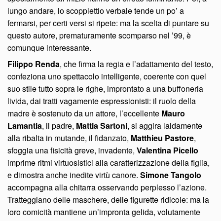
lungo andare, lo scoppiettio verbale tende un po’ a
fermarsi, per certi versi si ripete: ma la scelta di puntare su
questo autore, prematuramente scomparso nel ’99, è
comunque interessante.
Filippo Renda
, che firma la regia e l’adattamento del testo,
confeziona uno spettacolo intelligente, coerente con quel
suo stile tutto sopra le righe, improntato a una buffoneria
livida, dai tratti vagamente espressionisti: il ruolo della
madre è sostenuto da un attore, l’eccellente
Mauro
Lamantia
, il padre,
Mattia Sartoni
, si aggira laidamente
alla ribalta in mutande, il fidanzato,
Matthieu Pastore
,
sfoggia una fisicità greve, invadente,
Valentina Picello
imprime ritmi virtuosistici alla caratterizzazione della figlia,
e dimostra anche inedite virtù canore.
Simone Tangolo
accompagna alla chitarra osservando perplesso l’azione.
Tratteggiano delle maschere, delle figurette ridicole: ma la
loro comicità mantiene un’impronta gelida, volutamente