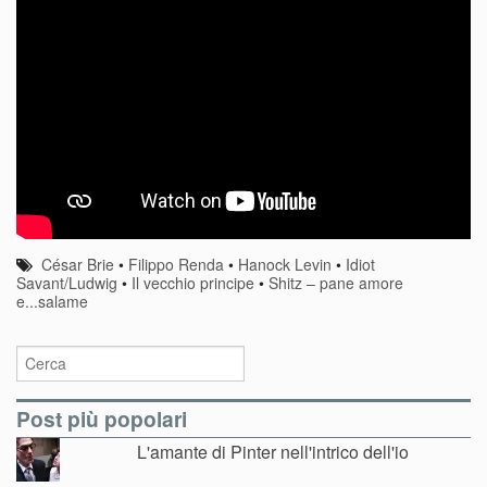
César Brie
•
Filippo Renda
•
Hanock Levin
•
Idiot
Savant/Ludwig
•
Il vecchio principe
•
Shitz – pane amore
e...salame
Post più popolari
L'amante di Pinter nell'intrico dell'io