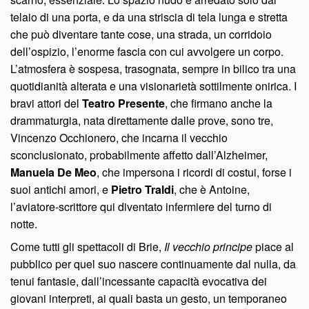
telaio di una porta, e da una striscia di tela lunga e stretta
che può diventare tante cose, una strada, un corridoio
dell’ospizio, l’enorme fascia con cui avvolgere un corpo.
L’atmosfera è sospesa, trasognata, sempre in bilico tra una
quotidianità alterata e una visionarietà sottilmente onirica. I
bravi attori del
Teatro Presente
, che firmano anche la
drammaturgia, nata direttamente dalle prove, sono tre,
Vincenzo Occhionero, che incarna il vecchio
sconclusionato, probabilmente affetto dall’Alzheimer,
Manuela De Meo
, che impersona i ricordi di costui, forse i
suoi antichi amori, e
Pietro Traldi
, che è Antoine,
l’aviatore-scrittore qui diventato infermiere del turno di
notte.
Come tutti gli spettacoli di Brie,
Il vecchio principe
piace al
pubblico per quel suo nascere continuamente dal nulla, da
tenui fantasie, dall’incessante capacità evocativa dei
giovani interpreti, ai quali basta un gesto, un temporaneo