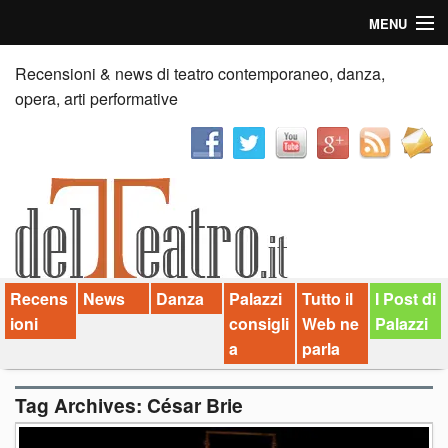
MENU
Home
Recensioni & news di teatro contemporaneo, danza,
opera, arti performative
Recensioni
Anticipazioni
News
Palazzi consiglia
Recens
News
Danza
Palazzi
Tutto il
I Post di
Video
ioni
consigli
Web ne
Palazzi
Chi siamo
a
parla
Contatti
Tag Archives:
César Brie
dT in English