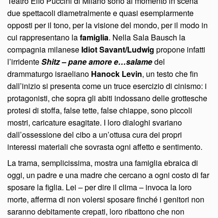
Teatro Elfo Puccini di Milano sono al momento in scena
due spettacoli diametralmente e quasi esemplarmente
opposti per il tono, per la visione del mondo, per il modo in
cui rappresentano la
famiglia
. Nella Sala Bausch la
compagnia milanese
Idiot Savant/Ludwig
propone infatti
l’irridente
Shitz – pane amore e…salame
del
drammaturgo israeliano
Hanock Levin
, un testo che fin
dall’inizio si presenta come un truce esercizio di cinismo: i
protagonisti, che sopra gli abiti indossano delle grottesche
protesi di stoffa, false tette, false chiappe, sono piccoli
mostri, caricature esagitate. I loro dialoghi svariano
dall’ossessione del cibo a un’ottusa cura dei propri
interessi materiali che sovrasta ogni affetto e sentimento.
La trama, semplicissima, mostra una famiglia ebraica di
oggi, un padre e una madre che cercano a ogni costo di far
sposare la figlia. Lei – per dire il clima – invoca la loro
morte, afferma di non volersi sposare finché i genitori non
saranno debitamente crepati, loro ribattono che non