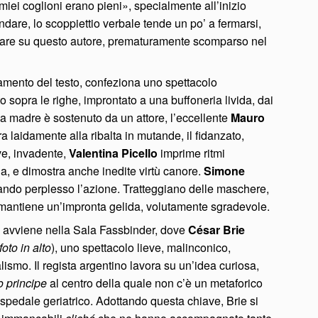
iei coglioni erano pieni», specialmente all’inizio
ndare, lo scoppiettio verbale tende un po’ a fermarsi,
puntare su questo autore, prematuramente scomparso nel
ttamento del testo, confeziona uno spettacolo
to sopra le righe, improntato a una buffoneria livida, dai
lla madre è sostenuto da un attore, l’eccellente
Mauro
ira laidamente alla ribalta in mutande, il fidanzato,
eve, invadente,
Valentina Picello
imprime ritmi
glia, e dimostra anche inedite virtù canore.
Simone
ndo perplesso l’azione. Tratteggiano delle maschere,
tà mantiene un’impronta gelida, volutamente sgradevole.
to avviene nella Sala Fassbinder, dove
César Brie
foto in alto
), uno spettacolo lieve, malinconico,
ismo. Il regista argentino lavora su un’idea curiosa,
 principe
al centro della quale non c’è un metaforico
pedale geriatrico. Adottando questa chiave, Brie si