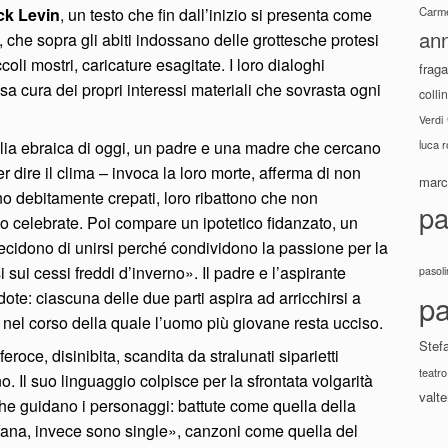
Carme
k Levin
, un testo che fin dall’inizio si presenta come
ann
i, che sopra gli abiti indossano delle grottesche protesi
ccoli mostri, caricature esagitate. I loro dialoghi
fraga
sa cura dei propri interessi materiali che sovrasta ogni
colli
Verdi
luca 
lia ebraica di oggi, un padre e una madre che cercano
per dire il clima – invoca la loro morte, afferma di non
marco
no debitamente crepati, loro ribattono che non
pa
 celebrate. Poi compare un ipotetico fidanzato, un
decidono di unirsi perché condividono la passione per la
sui cessi freddi d’inverno». Il padre e l’aspirante
pasoli
dote: ciascuna delle due parti aspira ad arricchirsi a
pa
 nel corso della quale l’uomo più giovane resta ucciso.
Stef
feroce, disinibita, scandita da stralunati siparietti
teatro
. Il suo linguaggio colpisce per la sfrontata volgarità
valte
i che guidano i personaggi: battute come quella della
fana, invece sono single», canzoni come quella del