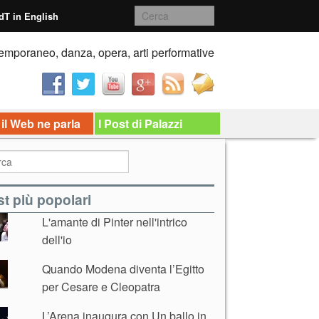
dT in English
emporaneo, danza, opera, arti performative
 il Web ne parla
I Post di Palazzi
t più popolari
L'amante di Pinter nell'intrico
dell'io
Quando Modena diventa l’Egitto
per Cesare e Cleopatra
L’Arena inaugura con Un ballo in