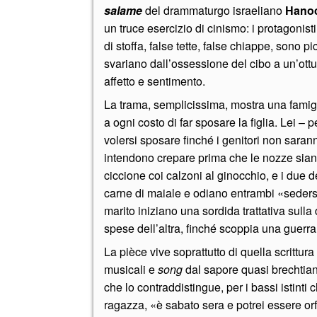
salame
del drammaturgo israeliano
Hanoc
un truce esercizio di cinismo: i protagonist
di stoffa, false tette, false chiappe, sono pi
svariano dall’ossessione del cibo a un’ottu
affetto e sentimento.
La trama, semplicissima, mostra una famig
a ogni costo di far sposare la figlia. Lei – 
volersi sposare finché i genitori non saran
intendono crepare prima che le nozze siano
ciccione coi calzoni al ginocchio, e i due 
carne di maiale e odiano entrambi «sedersi 
marito iniziano una sordida trattativa sulla 
spese dell’altra, finché scoppia una guerra
La pièce vive soprattutto di quella scrittura 
musicali e
song
dal sapore quasi brechtiano
che lo contraddistingue, per i bassi istint
ragazza, «è sabato sera e potrei essere or