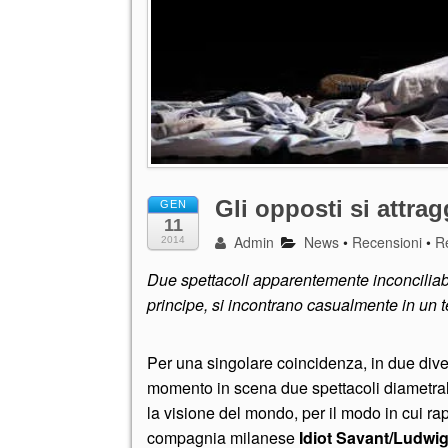
Gli opposti si attra
GEN
11
Admin
News
•
Recensioni
•
R
2014
Due spettacoli apparentemente inconciliab
principe, si incontrano casualmente in un te
Per una singolare coincidenza, in due dive
momento in scena due spettacoli diametral
la visione del mondo, per il modo in cui r
compagnia milanese
Idiot Savant/Ludwi