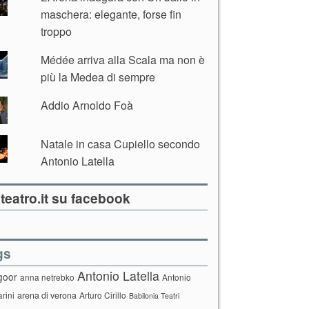
maschera: elegante, forse fin
troppo
Médée arriva alla Scala ma non è
più la Medea di sempre
Addio Arnoldo Foà
Natale in casa Cupiello secondo
Antonio Latella
teatro.it su facebook
gs
Antonio Latella
goor
anna netrebko
Antonio
arini
arena di verona
Arturo Cirillo
Babilonia Teatri