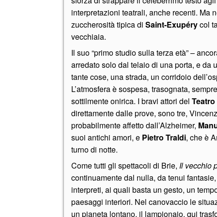
sforza di strappare il celeberrimo testo ag
interpretazioni teatrali, anche recenti. Ma
zuccherosità tipica di
Saint-Exupéry
col ta
vecchiaia.
Il suo “primo studio sulla terza età” – anco
arredato solo dal telaio di una porta, e da 
tante cose, una strada, un corridoio dell’o
L’atmosfera è sospesa, trasognata, sempre i
sottilmente onirica. I bravi attori del
Teatro
direttamente dalle prove, sono tre, Vincen
probabilmente affetto dall’Alzheimer,
Manu
suoi antichi amori, e
Pietro Traldi
, che è A
turno di notte.
Come tutti gli spettacoli di Brie,
Il vecchio 
continuamente dal nulla, da tenui fantasie,
interpreti, ai quali basta un gesto, un temp
paesaggi interiori. Nel canovaccio le situa
un pianeta lontano, il lampionaio, qui tras