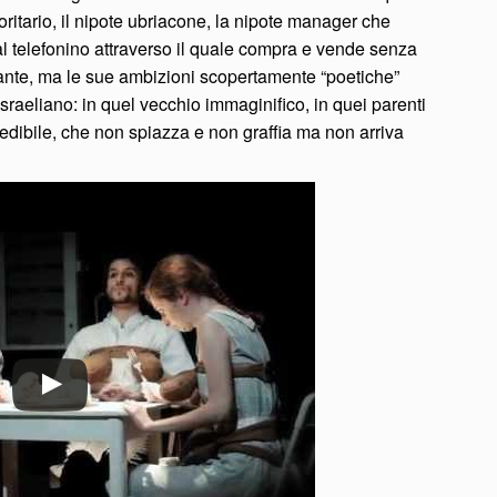
toritario, il nipote ubriacone, la nipote manager che
dal telefonino attraverso il quale compra e vende senza
sante, ma le sue ambizioni scopertamente “poetiche”
israeliano: in quel vecchio immaginifico, in quei parenti
edibile, che non spiazza e non graffia ma non arriva