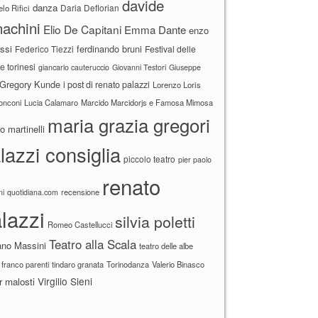
davide
danza
Daria Deflorian
lo Rifici
achini
Elio De Capitani
Emma Dante
enzo
ssi
ferdinando bruni
Federico Tiezzi
Festival delle
ne torinesi
giancarlo cauteruccio
Giovanni Testori
Giuseppe
Gregory Kunde
i post di renato palazzi
Lorenzo Loris
ronconi
Lucia Calamaro
Marcido Marcidorjs e Famosa Mimosa
maria grazia gregori
 martinelli
lazzi consiglia
piccolo teatro
pier paolo
renato
recensione
ni
quotidiana.com
lazzi
silvia poletti
Romeo Castellucci
Teatro alla Scala
ano Massini
teatro delle albe
 franco parenti
tindaro granata
Torinodanza
Valerio Binasco
Virgilio Sieni
r malosti