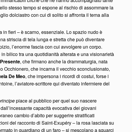
li immancabili
cliché
che ne hanno accompagnato tante
 nello stesso tempo si espone al rischio di assommare la
glio dolciastro con cui di solito si affronta il tema alla
ra in fieri – è scarno, essenziale. Lo spazio nudo è
una striscia di tela lunga e stretta che può diventare
spizio, l’enorme fascia con cui avvolgere un corpo.
n bilico tra una quotidianità alterata e una visionarietà
 Presente
, che firmano anche la drammaturgia, nata
zo Occhionero, che incarna il vecchio sconclusionato,
ela De Meo
, che impersona i ricordi di costui, forse i
ntoine, l’aviatore-scrittore qui diventato infermiere del
principe
piace al pubblico per quel suo nascere
 dall’incessante capacità evocativa dei giovani
oraneo cambio d’abito per suggerire stratificati
zioni del racconto di Saint-Exupéry – la rosa lasciata su
formato in guardiano di un faro – si mescolano a squarci