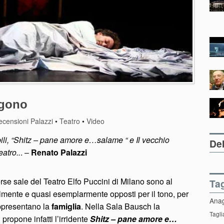
ggono
ecensioni Palazzi
•
Teatro
•
Video
ili, “Shitz – pane amore e…salame “ e Il vecchio
Del
atro..
. –
Renato Palazzi
rse sale del Teatro Elfo Puccini di Milano sono al
Ta
mente e quasi esemplarmente opposti per il tono, per
Ana
appresentano la
famiglia
. Nella Sala Bausch la
Tagli
g
propone infatti l’irridente
Shitz – pane amore e…