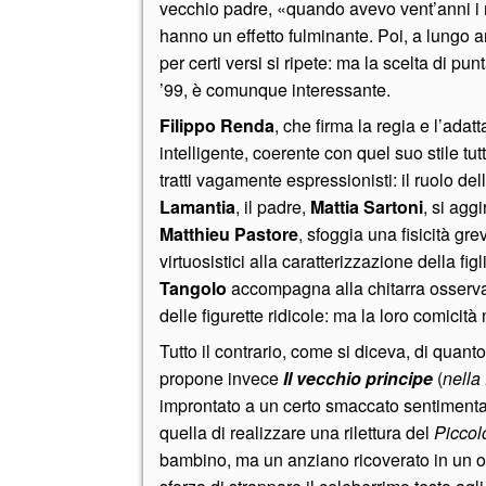
vecchio padre, «quando avevo vent’anni i m
hanno un effetto fulminante. Poi, a lungo a
per certi versi si ripete: ma la scelta di 
’99, è comunque interessante.
Filippo Renda
, che firma la regia e l’ada
intelligente, coerente con quel suo stile tut
tratti vagamente espressionisti: il ruolo de
Lamantia
, il padre,
Mattia Sartoni
, si agg
Matthieu Pastore
, sfoggia una fisicità gr
virtuosistici alla caratterizzazione della fi
Tangolo
accompagna alla chitarra osserva
delle figurette ridicole: ma la loro comici
Tutto il contrario, come si diceva, di quan
propone invece
Il vecchio principe
(
nella 
improntato a un certo smaccato sentimental
quella di realizzare una rilettura del
Piccolo
bambino, ma un anziano ricoverato in un os