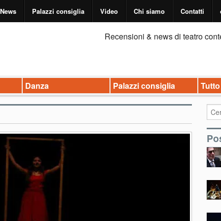
News
Palazzi consiglia
Video
Chi siamo
Contatti
Recensioni & news di teatro cont
Danza
Palazzi consiglia
Tutto
Pos