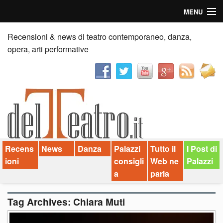
MENU
Home
Recensioni & news di teatro contemporaneo, danza,
opera, arti performative
Recensioni
Anticipazioni
News
Palazzi consiglia
Recens
News
Danza
Palazzi
Tutto il
I Post di
Video
ioni
consigli
Web ne
Palazzi
Chi siamo
a
parla
Contatti
Tag Archives:
Chiara Muti
dT in English