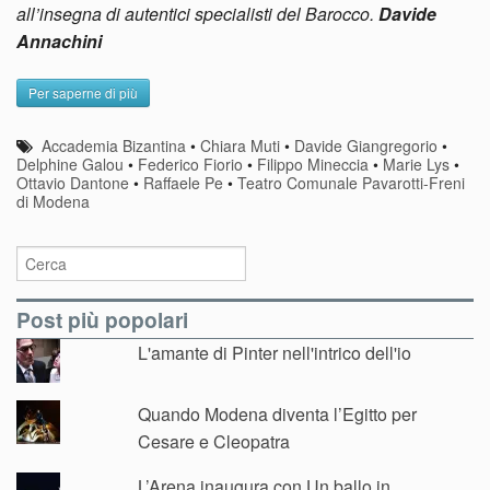
all’insegna di autentici specialisti del Barocco.
Davide
Annachini
Per saperne di più
Accademia Bizantina
•
Chiara Muti
•
Davide Giangregorio
•
Delphine Galou
•
Federico Fiorio
•
Filippo Mineccia
•
Marie Lys
•
Ottavio Dantone
•
Raffaele Pe
•
Teatro Comunale Pavarotti-Freni
di Modena
Post più popolari
L'amante di Pinter nell'intrico dell'io
Quando Modena diventa l’Egitto per
Cesare e Cleopatra
L’Arena inaugura con Un ballo in