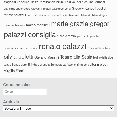
fragassi
ferdinando bruni
Federico Tiezzi
Festival delle colline torinesi
Gregory Kunde
i post di
giancarlo cauteruccio
Giovanni Testori
Giuseppe Verdi
renato palazzi
Lorenzo Loris
luca ronconi
Lucia Calamaro
Marcido Marcidorjs e
maria grazia gregori
marco martinelli
Famosa Mimosa
palazzi consiglia
piccolo teatro
pier paolo pasolini
renato palazzi
recensione
Romeo Castellucci
quotidiana.com
silvia poletti
Teatro alla Scala
Stefano Massini
teatro delle albe
valter malosti
teatro franco parenti
tindaro granata
Torinodanza
Valerio Binasco
Virgilio Sieni
Cerca nel sito
Archivio
Archivio