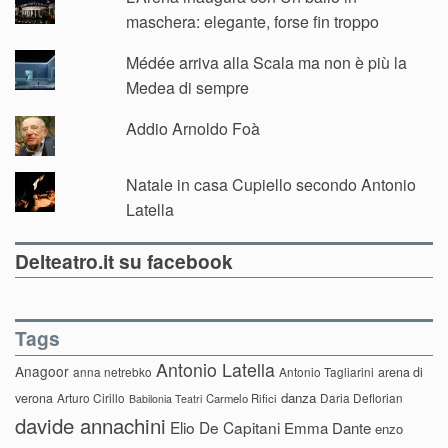
maschera: elegante, forse fin troppo
Médée arriva alla Scala ma non è più la
Medea di sempre
Addio Arnoldo Foà
Natale in casa Cupiello secondo Antonio
Latella
Delteatro.it su facebook
Tags
Antonio Latella
Anagoor
anna netrebko
Antonio Tagliarini
arena di
danza
verona
Arturo Cirillo
Daria Deflorian
Carmelo Rifici
Babilonia Teatri
davide annachini
Elio De Capitani
Emma Dante
enzo