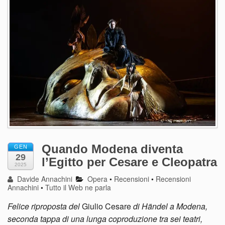
Quando Modena diventa
GEN
29
l’Egitto per Cesare e Cleopatra
2025
Davide Annachini
Opera
•
Recensioni
•
Recensioni
Annachini
•
Tutto il Web ne parla
Felice riproposta del
Giulio Cesare
di Händel a Modena,
seconda tappa di una lunga coproduzione tra sei teatri,