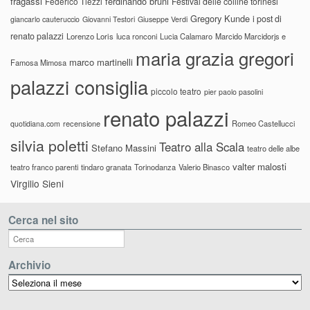
fragassi
ferdinando bruni
Federico Tiezzi
Festival delle colline torinesi
Gregory Kunde
i post di
giancarlo cauteruccio
Giovanni Testori
Giuseppe Verdi
renato palazzi
Lorenzo Loris
luca ronconi
Lucia Calamaro
Marcido Marcidorjs e
maria grazia gregori
marco martinelli
Famosa Mimosa
palazzi consiglia
piccolo teatro
pier paolo pasolini
renato palazzi
recensione
Romeo Castellucci
quotidiana.com
silvia poletti
Teatro alla Scala
Stefano Massini
teatro delle albe
valter malosti
teatro franco parenti
tindaro granata
Torinodanza
Valerio Binasco
Virgilio Sieni
Cerca nel sito
Archivio
Archivio