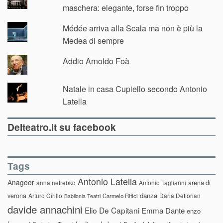
maschera: elegante, forse fin troppo
Médée arriva alla Scala ma non è più la
Medea di sempre
Addio Arnoldo Foà
Natale in casa Cupiello secondo Antonio
Latella
Delteatro.it su facebook
Tags
Antonio Latella
Anagoor
anna netrebko
Antonio Tagliarini
arena di
danza
verona
Arturo Cirillo
Daria Deflorian
Carmelo Rifici
Babilonia Teatri
davide annachini
Elio De Capitani
Emma Dante
enzo