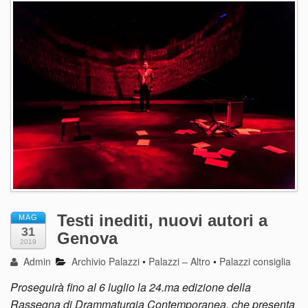
Testi inediti, nuovi autori a
MAG
31
Genova
2019
Admin
Archivio Palazzi
•
Palazzi – Altro
•
Palazzi consiglia
Proseguirà fino al 6 luglio la 24.ma edizione della
Rassegna di Drammaturgia Contemporanea, che presenta