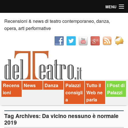
MENU
Home
Recensioni & news di teatro contemporaneo, danza,
opera, arti performative
Recensioni
Anticipazioni
News
Palazzi consiglia
Recens
News
Danza
Palazzi
Tutto il
I Post di
Video
ioni
consigli
Web ne
Palazzi
Chi siamo
a
parla
Contatti
Tag Archives:
Da vicino nessuno è normale
2019
dT in English