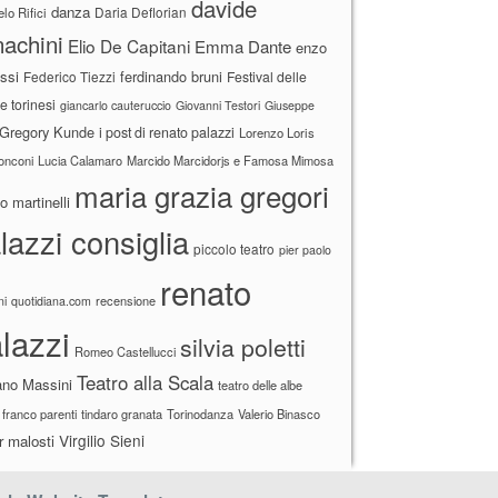
davide
danza
Daria Deflorian
lo Rifici
achini
Elio De Capitani
Emma Dante
enzo
ssi
ferdinando bruni
Federico Tiezzi
Festival delle
ne torinesi
giancarlo cauteruccio
Giovanni Testori
Giuseppe
Gregory Kunde
i post di renato palazzi
Lorenzo Loris
ronconi
Lucia Calamaro
Marcido Marcidorjs e Famosa Mimosa
maria grazia gregori
 martinelli
lazzi consiglia
piccolo teatro
pier paolo
renato
recensione
ni
quotidiana.com
lazzi
silvia poletti
Romeo Castellucci
Teatro alla Scala
ano Massini
teatro delle albe
 franco parenti
tindaro granata
Torinodanza
Valerio Binasco
Virgilio Sieni
r malosti