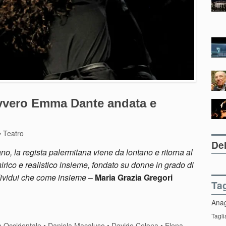
ovvero Emma Dante andata e
•
Teatro
Del
no, la regista palermitana viene da lontano e ritorna al
rico e realistico insieme, fondato su donne in grado di
dividui che come insieme
–
Maria Grazia Gregori
Ta
Ana
Tagli
 Occidentale
•
Daniela Macaluso
•
Davide Celona
•
Elena