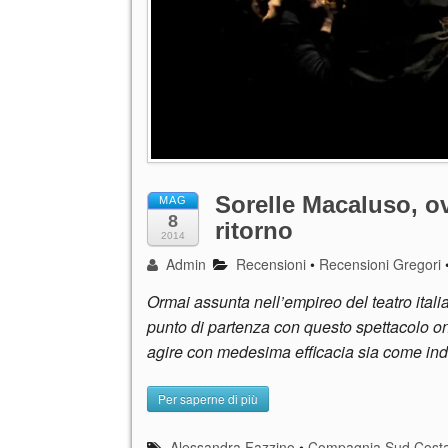
Sorelle Macaluso, 
MAG
8
ritorno
2014
Admin
Recensioni
•
Recensioni Gregori
Ormai assunta nell’empireo del teatro italia
punto di partenza con questo spettacolo oni
agire con medesima efficacia sia come in
Per saperne di più
Alessandra Fazzino
•
Compagnia Sud Costa