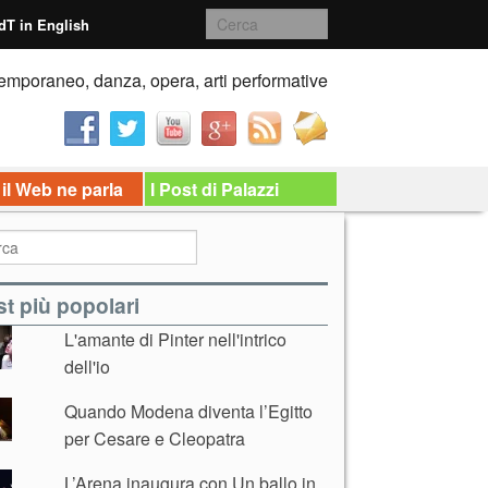
dT in English
emporaneo, danza, opera, arti performative
 il Web ne parla
I Post di Palazzi
t più popolari
L'amante di Pinter nell'intrico
dell'io
Quando Modena diventa l’Egitto
per Cesare e Cleopatra
L’Arena inaugura con Un ballo in