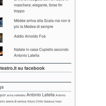
maschera: elegante, forse fin
troppo
Médée arriva alla Scala ma non è
più la Medea di sempre
Addio Arnoldo Foà
Natale in casa Cupiello secondo
Antonio Latella
teatro.it su facebook
gs
Antonio Latella
goor
anna netrebko
Antonio
arini
arena di verona
Arturo Cirillo
Babilonia Teatri