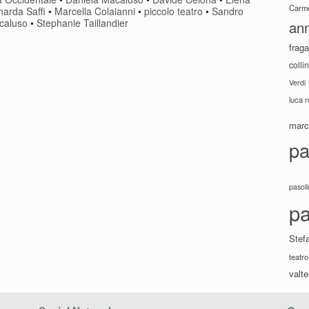
Carme
arda Saffi
•
Marcella Colaianni
•
piccolo teatro
•
Sandro
caluso
•
Stephanie Taillandier
ann
fraga
colli
Verdi
luca 
marco
pa
pasoli
pa
Stef
teatro
valte