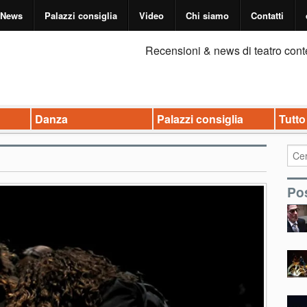
News
Palazzi consiglia
Video
Chi siamo
Contatti
Recensioni & news di teatro cont
Danza
Palazzi consiglia
Tutto
Pos