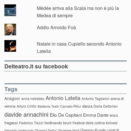
Médée arriva alla Scala ma non è più la
Medea di sempre
Addio Arnoldo Foà
Natale in casa Cupiello secondo Antonio
Latella
Delteatro.it su facebook
Tags
Antonio Latella
Anagoor
anna netrebko
Antonio Tagliarini
arena di
danza
verona
Arturo Cirillo
Daria Deflorian
Carmelo Rifici
Babilonia Teatri
davide annachini
Elio De Capitani
Emma Dante
enzo
fragassi
ferdinando bruni
Federico Tiezzi
Festival delle colline torinesi
Gregory Kunde
i post di
giancarlo cauteruccio
Giovanni Testori
Giuseppe Verdi