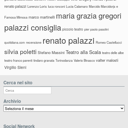
renato palazzi
Lorenzo Loris
luca ronconi
Lucia Calamaro
Marcido Marcidorjs e
maria grazia gregori
marco martinelli
Famosa Mimosa
palazzi consiglia
piccolo teatro
pier paolo pasolini
renato palazzi
recensione
Romeo Castellucci
quotidiana.com
silvia poletti
Teatro alla Scala
Stefano Massini
teatro delle albe
valter malosti
teatro franco parenti
tindaro granata
Torinodanza
Valerio Binasco
Virgilio Sieni
Cerca nel sito
Archivio
Archivio
Social Network