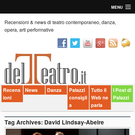
MENU
Home
Recensioni & news di teatro contemporaneo, danza,
opera, arti performative
Recensioni
Anticipazioni
News
Palazzi consiglia
Recens
News
Danza
Palazzi
Tutto il
I Post di
Video
ioni
consigli
Web ne
Palazzi
Chi siamo
a
parla
Contatti
Tag Archives:
David Lindsay-Abeire
dT in English