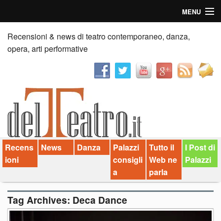
MENU
Home
Recensioni & news di teatro contemporaneo, danza,
opera, arti performative
Recensioni
Anticipazioni
News
Palazzi consiglia
Recens
News
Danza
Palazzi
Tutto il
I Post di
Video
ioni
consigli
Web ne
Palazzi
Chi siamo
a
parla
Contatti
Tag Archives:
Deca Dance
dT in English