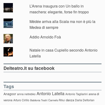
L’Arena inaugura con Un ballo in
maschera: elegante, forse fin troppo
Médée arriva alla Scala ma non è più la
Medea di sempre
Addio Arnoldo Foà
Natale in casa Cupiello secondo Antonio
Latella
Delteatro.it su facebook
Tags
Antonio Latella
Anagoor
anna netrebko
Antonio Tagliarini
arena di
danza
verona
Arturo Cirillo
Daria Deflorian
Carmelo Rifici
Babilonia Teatri