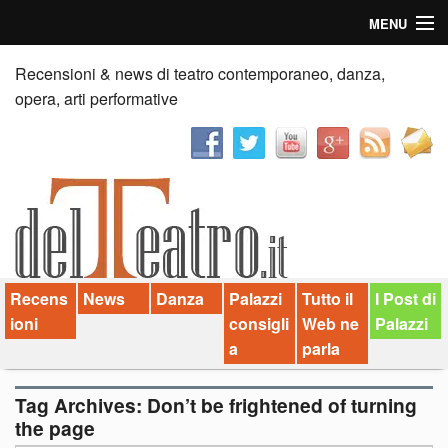
MENU
Home
Recensioni & news di teatro contemporaneo, danza,
opera, arti performative
Recensioni
Anticipazioni
News
Palazzi consiglia
Recens
News
Danza
Palazzi
Tutto il
I Post di
Video
ioni
consigli
Web ne
Palazzi
Chi siamo
a
parla
Contatti
Tag Archives:
Don’t be frightened of turning
the page
dT in English