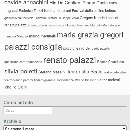
davide annachini
Elio De Capitani
Emma Dante
enzo
fragassi
ferdinando bruni
Federico Tiezzi
Festival delle colline torinesi
Gregory Kunde
i post di
giancarlo cauteruccio
Giovanni Testori
Giuseppe Verdi
renato palazzi
Lorenzo Loris
luca ronconi
Lucia Calamaro
Marcido Marcidorjs e
maria grazia gregori
marco martinelli
Famosa Mimosa
palazzi consiglia
piccolo teatro
pier paolo pasolini
renato palazzi
recensione
Romeo Castellucci
quotidiana.com
silvia poletti
Teatro alla Scala
Stefano Massini
teatro delle albe
valter malosti
teatro franco parenti
tindaro granata
Torinodanza
Valerio Binasco
Virgilio Sieni
Cerca nel sito
Archivio
Archivio