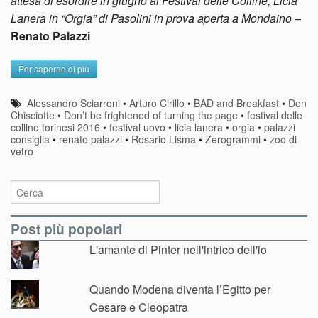
attesa di esordire in giugno al Festival delle Colline, Licia
Lanera in “Orgia” di Pasolini in prova aperta a Mondaino
–
Renato Palazzi
Per saperne di più
Alessandro Sciarroni
•
Arturo Cirillo
•
BAD and Breakfast
•
Don
Chisciotte
•
Don’t be frightened of turning the page
•
festival delle
colline torinesi 2016
•
festival uovo
•
licia lanera
•
orgia
•
palazzi
consiglia
•
renato palazzi
•
Rosario Lisma
•
Zerogrammi
•
zoo di
vetro
Post più popolari
L'amante di Pinter nell'intrico dell'io
Quando Modena diventa l’Egitto per
Cesare e Cleopatra